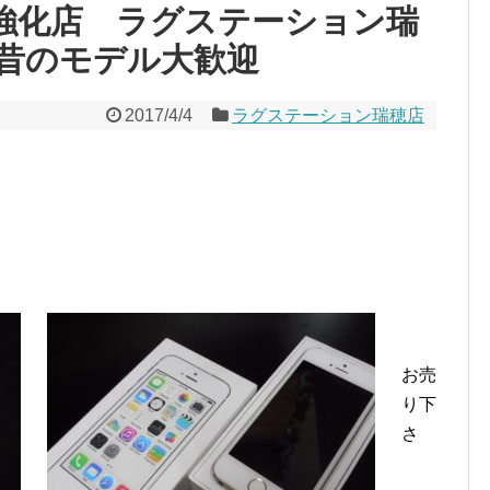
 強化店 ラグステーション瑞
昔のモデル大歓迎
2017/4/4
ラグステーション瑞穂店
お売
り下
さ