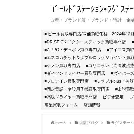
ｺﾞｰﾙﾄﾞｽﾃｰｼｮﾝ•ﾗｸﾞ
古着・ブランド服・ブランド・時計・金券
■ ビール買取専門店/高価買取価格 2024年12
■DR.STICK ドクタースティック買取専門店
■ZIPPO・デュポン買取専門店
■アイコス買
■エスロカチット＆ダブルロックジョイント買
■ケノン買取専門店
■コリコラン（高周波治療
■ダイソンドライヤー買取専門店
■ダイバー
■プロテイン買取専門店
■ミラブルplus・美
■固定電話・増設用子機買取専門店
■楽譜買
■高級ドライヤー買取専門店
ビデオ査定
プ
宅配買取フォーム
店舗情報
ホーム
店舗ブログ
ラグステー