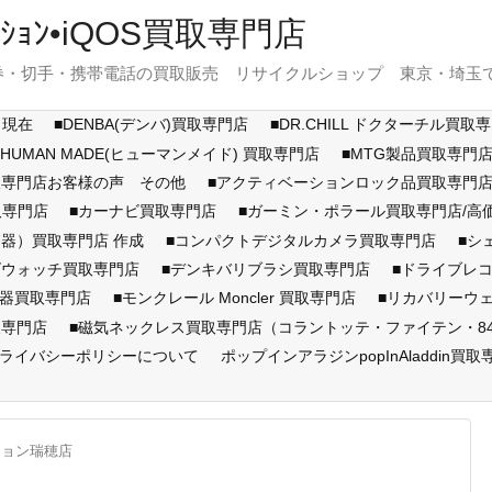
ｽﾃｰｼｮﾝ•iQOS買取専門店
・切手・携帯電話の買取販売 リサイクルショップ 東京・埼玉で展開
月現在
■DENBA(デンバ)買取専門店
■DR.CHILL ドクターチル買取
■HUMAN MADE(ヒューマンメイド) 買取専門店
■MTG製品買取専門
取専門店お客様の声 その他
■アクティベーションロック品買取専
取専門店
■カーナビ買取専門店
■ガーミン・ポラール買取専門店/
器）買取専門店 作成
■コンパクトデジタルカメラ買取専門店
■シ
ズウォッチ買取専門店
■デンキバリブラシ買取専門店
■ドライブレ
顔器買取専門店
■モンクレール Moncler 買取専門店
■リカバリーウ
取専門店
■磁気ネックレス買取専門店（コラントッテ・ファイテン・846Y
ライバシーポリシーについて
ポップインアラジンpopInAladdin買取
ション瑞穂店