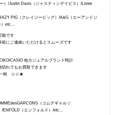
goro`s（ゴローズ）/B.W.L（ビルウォールレザ
/Justin Davis（ジャスティンデイビス）/Loree
CRAZY PIG（クレイジーピッグ）/A&G（エーアンドジ
）etc…
可能です
事前にご連絡いただけるとスムーズです
L/SEIKO/CASIO 他カジュアルブランド時計
池切れでもお買取できます
一例 ☆☆★