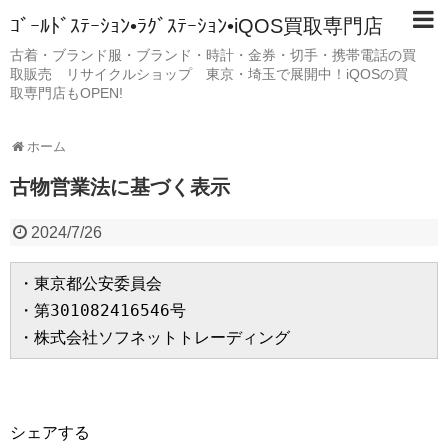
ｺﾞｰﾙﾄﾞｽﾃｰｼｮﾝ•ﾗｸﾞｽﾃｰｼｮﾝ•iQOS買取専門店
古着・ブランド服・ブランド・時計・金券・切手・携帯電話の買
取販売 リサイクルショップ 東京・埼玉で展開中！iQOSの買
取専門店もOPEN!
ホーム
古物営業法に基づく表示
2024/7/26
・東京都公安委員会

・第
301082416546
号

・株式会社ソフネットトレーディング
シェアする