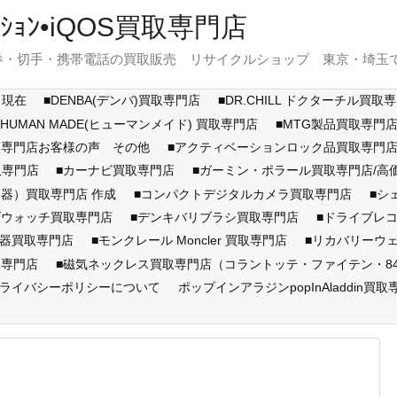
ｽﾃｰｼｮﾝ•iQOS買取専門店
・切手・携帯電話の買取販売 リサイクルショップ 東京・埼玉で展開
月現在
■DENBA(デンバ)買取専門店
■DR.CHILL ドクターチル買取
■HUMAN MADE(ヒューマンメイド) 買取専門店
■MTG製品買取専門
取専門店お客様の声 その他
■アクティベーションロック品買取専
取専門店
■カーナビ買取専門店
■ガーミン・ポラール買取専門店/
器）買取専門店 作成
■コンパクトデジタルカメラ買取専門店
■シ
ズウォッチ買取専門店
■デンキバリブラシ買取専門店
■ドライブレ
顔器買取専門店
■モンクレール Moncler 買取専門店
■リカバリーウ
取専門店
■磁気ネックレス買取専門店（コラントッテ・ファイテン・846Y
ライバシーポリシーについて
ポップインアラジンpopInAladdin買取