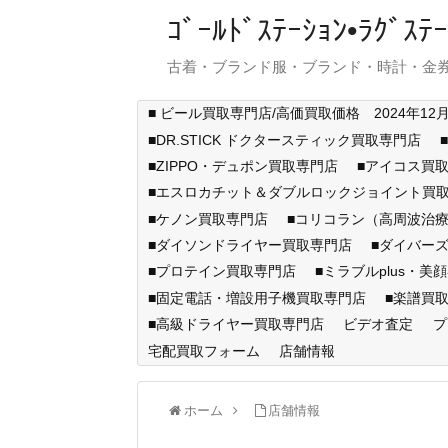
ｺﾞｰﾙﾄﾞｽﾃｰｼｮﾝ•ﾗｸﾞ
古着・ブランド服・ブランド・時計・金券
■ ビール買取専門店/高価買取価格 2024年12
■DR.STICK ドクタースティック買取専門店
■ZIPPO・デュポン買取専門店
■アイコス買
■エスロカチット＆ダブルロックジョイント買
■ケノン買取専門店
■コリコラン（高周波治療
■ダイソンドライヤー買取専門店
■ダイバー
■プロテイン買取専門店
■ミラブルplus・美
■固定電話・増設用子機買取専門店
■楽譜買
■高級ドライヤー買取専門店
ビデオ査定
プ
宅配買取フォーム
店舗情報
ホーム
店舗情報