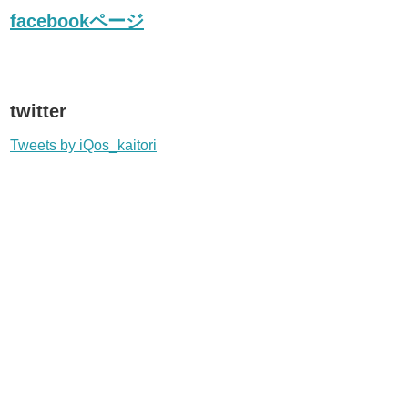
facebookページ
twitter
Tweets by iQos_kaitori