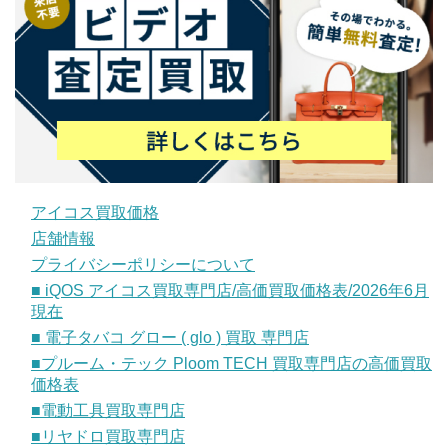
アイコス買取価格
店舗情報
プライバシーポリシーについて
■ iQOS アイコス買取専門店/高価買取価格表/2026年6月
現在
■ 電子タバコ グロー ( glo ) 買取 専門店
■プルーム・テック Ploom TECH 買取専門店の高価買取
価格表
■電動工具買取専門店
■リヤドロ買取専門店