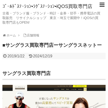
ｺﾞｰﾙﾄﾞｽﾃｰｼｮﾝ•ﾗｸﾞｽﾃｰｼｮﾝ•iQOS買取専門店
古着・ブランド服・ブランド・時計・金券・切手・携帯電話の買
取販売 リサイクルショップ 東京・埼玉で展開中！iQOSの買
取専門店もOPEN!
ホーム
店舗情報
■サングラス買取専門店ーサングラスネットー
2019/1/22
2024/12/19
サングラス買取専門店