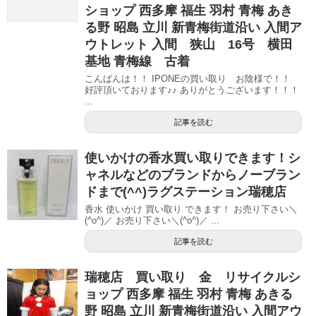
ショップ 西多摩 福生 羽村 青梅 あき
る野 昭島 立川 新青梅街道沿い 入間ア
ウトレット 入間 狭山 16号 横田
基地 青梅線 古着
こんばんは！！ IPONEの買い取り お陰様で！！
好評頂いております♪♪ ありがとうございます！！！
...
記事を読む
使いかけの香水買い取りできます！シ
ャネルなどのブランドからノーブラン
ドまで(^^)ラグステーション瑞穂店
香水 使いかけ 買い取り できます！ お売り下さい＼
(^o^)／ お売り下さい＼(^o^)／ ...
記事を読む
瑞穂店 買い取り 金 リサイクルシ
ョップ 西多摩 福生 羽村 青梅 あきる
野 昭島 立川 新青梅街道沿い 入間アウ