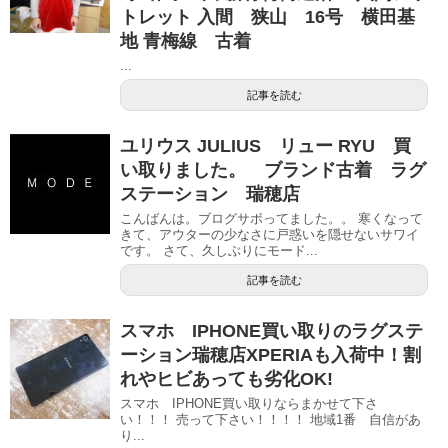
トレット 入間 狭山 16号 横田基
地 青梅線 古着
...
記事を読む
ユリウス JULIUS リュー RYU 買
い取りました。 ブランド古着 ラグ
ステーション 瑞穂店
こんばんは。ブログサボってました。。 寒くなって
きて、アウターの少なさに戸惑いを隠せないサワイ
です。 さて、久しぶりにモード...
記事を読む
スマホ IPHONE買い取りのラグステ
ーション瑞穂店XPERIAも入荷中！割
れやヒビあっても劣化OK!
スマホ IPHONE買い取りならまかせて下さ
い！！！ 売って下さい！！！！ 地域1番 自信があ
り...