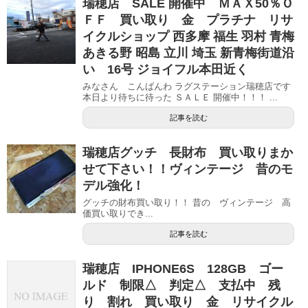
瑞穂店 SALE 開催中 ＭＡＸ50％Ｏ
ＦＦ 買い取り 金 プラチナ リサ
イクルショップ 西多摩 福生 羽村 青梅
あきる野 昭島 立川 埼玉 新青梅街道沿
い 16号 ジョイフル本田近く
みなさん こんばんわ ラグステーション瑞穂店です
本日より待ちに待った ＳＡＬＥ 開催中！！！ ...
記事を読む
瑞穂店グッチ 長財布 買い取りまか
せて下さい！！ヴィンテージ 昔のモ
デル強化！
グッチの財布買い取り！！ 昔の ヴィンテージ 高
価買い取りでき...
記事を読む
瑞穂店 IPHONE6S 128GB ゴー
ルド 制限△ 判定△ 支払中 残
り 割れ 買い取り 金 リサイクル