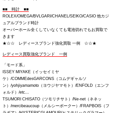
■■ 時計 ■■
ROLEX/OMEGA/BVLGARI/CHANEL/SEIKO/CASIO 他カジ
ュアルブランド時計
オーバーホール全くしていなくても電池切れでもお買取で
きます
★☆☆ レディースブランド強化買取 一例 ☆☆★
レディース買取強化ブランド 一例
「モード系」
ISSEY MIYAKE（イッセイミヤ
ケ）/COMMEdesGARCONS（コムデギャルソ
ン）/yohjiyamamoto（ヨウジヤマモト）/ENFOLD（エンフ
ォルド）/etc…
TSUMORI CHISATO（ツモリチサト）/Ne-net（ネネッ
ト）/mercibeaucoup（メルシーボークー）/FRAPBOIS（フ
ラボア）/HYSTERICGLAMOUR(ヒステリックグラマー）