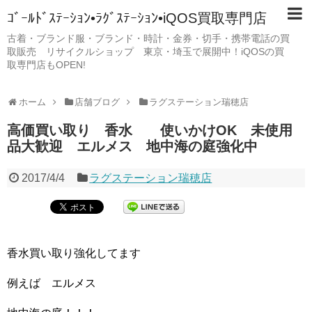
ｺﾞｰﾙﾄﾞｽﾃｰｼｮﾝ•ﾗｸﾞｽﾃｰｼｮﾝ•iQOS買取専門店
古着・ブランド服・ブランド・時計・金券・切手・携帯電話の買
取販売 リサイクルショップ 東京・埼玉で展開中！iQOSの買
取専門店もOPEN!
ホーム
店舗ブログ
ラグステーション瑞穂店
高価買い取り 香水 使いかけOK 未使用
品大歓迎 エルメス 地中海の庭強化中
2017/4/4
ラグステーション瑞穂店
香水買い取り強化してます
例えば エルメス