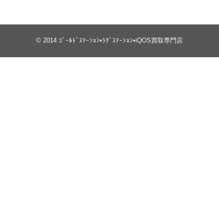
© 2014
ｺﾞｰﾙﾄﾞｽﾃｰｼｮﾝ•ﾗｸﾞｽﾃｰｼｮﾝ•iQOS買取専門店