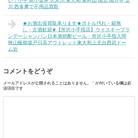
い！小平 花小金井 久米川 東大和 東村山 国立 国分寺 立
川 西多摩で不用品買取
★お酒出張買取承ります★ボトル汚れ・箱無
し・古酒歓迎❦【所沢小手指店】ウイスキーブラ
ンデーシャンパン日本酒焼酎ビール・所沢小手指入間
狭山飯能坂戸日高アウトレット東大和上北台西武ドー
ム近
コメントをどうぞ
メールアドレスが公開されることはありません。
*
が付いている欄は必
須項目です