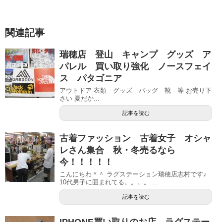
関連記事
瑞穂店 登山 キャンプ グッズ ア
パレル 買い取り強化 ノースフェイ
ス パタゴニア
アウトドア 衣類 グッズ バッグ 靴 等 お売り下
さい 夏だか...
記事を読む
古着ファッション 古着女子 オシャ
レさん集合 秋・冬売るなら
今！！！！！
こんにちわ＾＾ ラグステーション瑞穂店志村です♪
10代男子に囲まれてる。。。。 ...
記事を読む
IPHONE買い取りのお店 ラグステー