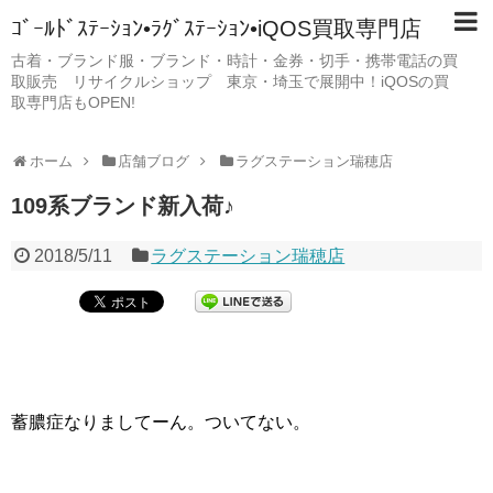
ｺﾞｰﾙﾄﾞｽﾃｰｼｮﾝ•ﾗｸﾞｽﾃｰｼｮﾝ•iQOS買取専門店
古着・ブランド服・ブランド・時計・金券・切手・携帯電話の買
取販売 リサイクルショップ 東京・埼玉で展開中！iQOSの買
取専門店もOPEN!
ホーム
店舗ブログ
ラグステーション瑞穂店
109系ブランド新入荷♪
2018/5/11
ラグステーション瑞穂店
蓄膿症なりましてーん。ついてない。