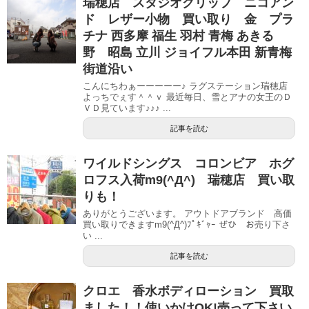
瑞穂店 スタジオクリップ ニコアン
ド レザー小物 買い取り 金 プラ
チナ 西多摩 福生 羽村 青梅 あきる
野 昭島 立川 ジョイフル本田 新青梅
街道沿い
こんにちわぁーーーーー♪ ラグステーション瑞穂店
よっちでぇす＾＾ｖ 最近毎日、雪とアナの女王のＤ
ＶＤ見ています♪♪♪ ...
記事を読む
ワイルドシングス コロンビア ホグ
ロフス入荷m9(^Д^) 瑞穂店 買い取
りも！
ありがとうございます。 アウトドアブランド 高価
買い取りできますm9(^Д^)ﾌﾟｷﾞｬｰ ぜひ お売り下さ
い ...
記事を読む
クロエ 香水ボディローション 買取
ました！！使いかけOK!売って下さい