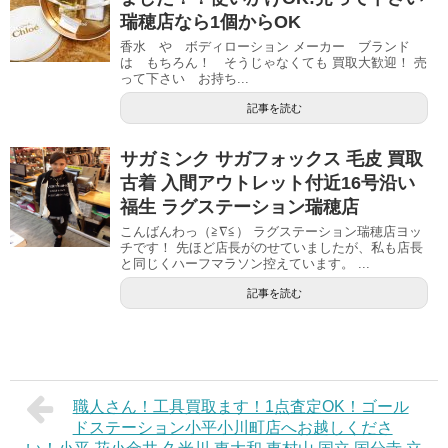
瑞穂店なら1個からOK
香水 や ボディローション メーカー ブランド
は もちろん！ そうじゃなくても 買取大歓迎！ 売
って下さい お持ち...
記事を読む
サガミンク サガフォックス 毛皮 買取
古着 入間アウトレット付近16号沿い
福生 ラグステーション瑞穂店
こんばんわっ（≧∇≦） ラグステーション瑞穂店ヨッ
チです！ 先ほど店長がのせていましたが、私も店長
と同じくハーフマラソン控えています。 ...
記事を読む
職人さん！工具買取ます！1点査定OK！ゴール
ドステーション小平小川町店へお越しくださ