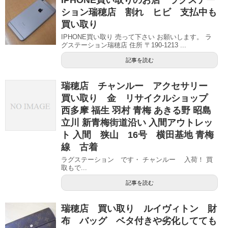
ション瑞穂店 割れ ヒビ 支払中も
買い取り
IPHONE買い取り 売って下さい お願いします。 ラ
グステーション瑞穂店 住所 〒190-1213 ...
記事を読む
瑞穂店 チャンルー アクセサリー
買い取り 金 リサイクルショップ
西多摩 福生 羽村 青梅 あきる野 昭島
立川 新青梅街道沿い 入間アウトレッ
ト 入間 狭山 16号 横田基地 青梅
線 古着
ラグステーション です・ チャンルー 入荷！ 買
取もで...
記事を読む
瑞穂店 買い取り ルイヴィトン 財
布 バッグ ベタ付きや劣化してても