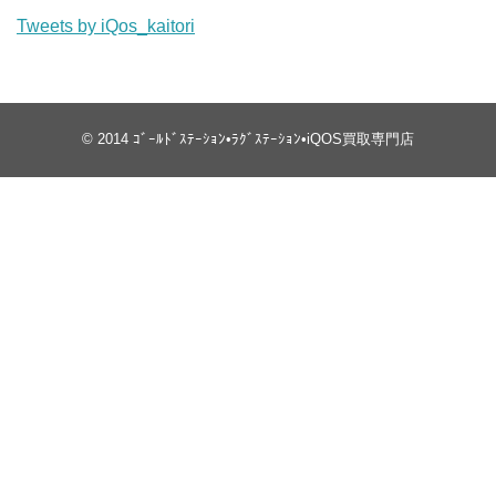
Tweets by iQos_kaitori
© 2014
ｺﾞｰﾙﾄﾞｽﾃｰｼｮﾝ•ﾗｸﾞｽﾃｰｼｮﾝ•iQOS買取専門店