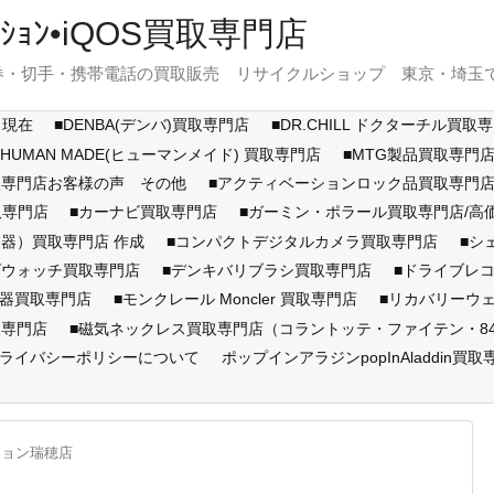
ｽﾃｰｼｮﾝ•iQOS買取専門店
・切手・携帯電話の買取販売 リサイクルショップ 東京・埼玉で展開
月現在
■DENBA(デンバ)買取専門店
■DR.CHILL ドクターチル買取
■HUMAN MADE(ヒューマンメイド) 買取専門店
■MTG製品買取専門
取専門店お客様の声 その他
■アクティベーションロック品買取専
取専門店
■カーナビ買取専門店
■ガーミン・ポラール買取専門店/
器）買取専門店 作成
■コンパクトデジタルカメラ買取専門店
■シ
ズウォッチ買取専門店
■デンキバリブラシ買取専門店
■ドライブレ
顔器買取専門店
■モンクレール Moncler 買取専門店
■リカバリーウ
取専門店
■磁気ネックレス買取専門店（コラントッテ・ファイテン・846Y
ライバシーポリシーについて
ポップインアラジンpopInAladdin買取
ション瑞穂店