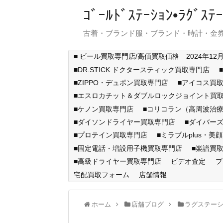
ｺﾞｰﾙﾄﾞｽﾃｰｼｮﾝ•ﾗｸﾞ
古着・ブランド服・ブランド・時計・金券
■ ビール買取専門店/高価買取価格 2024年12
■DR.STICK ドクタースティック買取専門店
■ZIPPO・デュポン買取専門店
■アイコス買
■エスロカチット＆ダブルロックジョイント買
■ケノン買取専門店
■コリコラン（高周波治療
■ダイソンドライヤー買取専門店
■ダイバー
■プロテイン買取専門店
■ミラブルplus・美
■固定電話・増設用子機買取専門店
■楽譜買
■高級ドライヤー買取専門店
ビデオ査定
プ
宅配買取フォーム
店舗情報
ホーム
店舗ブログ
ラグステー