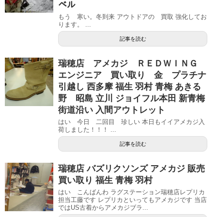
ベル
もう 寒い。冬到来 アウトドアの 買取 強化してお
ります。 ...
記事を読む
瑞穂店 アメカジ ＲＥＤＷＩＮＧ
エンジニア 買い取り 金 プラチナ
引越し 西多摩 福生 羽村 青梅 あきる
野 昭島 立川 ジョイフル本田 新青梅
街道沿い 入間アウトレット
はい 今日 二回目 珍しい 本日もイイアメカジ入
荷しました！！！ ...
記事を読む
瑞穂店 バズリクソンズ アメカジ 販売
買い取り 福生 青梅 羽村
はい こんばんわ ラグステーション瑞穂店レプリカ
担当工藤です レプリカといってもアメカジです 当店
ではUS古着からアメカジブラ...