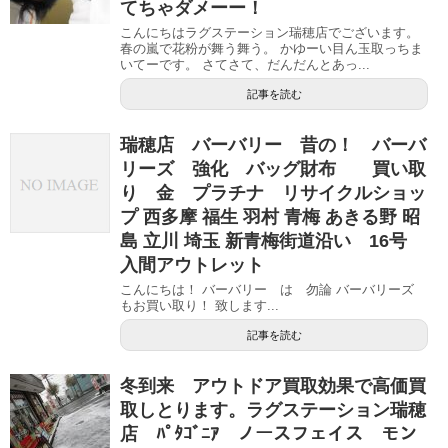
てちゃダメーー！
こんにちはラグステーション瑞穂店でございます。
春の嵐で花粉が舞う舞う。 かゆーい目ん玉取っちま
いてーです。 さてさて、だんだんとあっ...
記事を読む
瑞穂店 バーバリー 昔の！ バーバ
リーズ 強化 バッグ財布 買い取
り 金 プラチナ リサイクルショッ
プ 西多摩 福生 羽村 青梅 あきる野 昭
島 立川 埼玉 新青梅街道沿い 16号
入間アウトレット
こんにちは！ バーバリー は 勿論 バーバリーズ
もお買い取り！ 致します...
記事を読む
冬到来 アウトドア買取効果で高価買
取しとります。ラグステーション瑞穂
店 ﾊﾟﾀｺﾞﾆｱ ノースフェイス モン