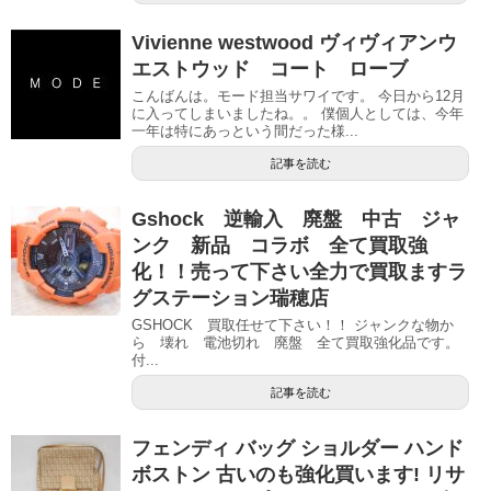
Vivienne westwood ヴィヴィアンウ
エストウッド コート ローブ
こんばんは。モード担当サワイです。 今日から12月
に入ってしまいましたね。。 僕個人としては、今年
一年は特にあっという間だった様...
記事を読む
Gshock 逆輸入 廃盤 中古 ジャ
ンク 新品 コラボ 全て買取強
化！！売って下さい全力で買取ますラ
グステーション瑞穂店
GSHOCK 買取任せて下さい！！ ジャンクな物か
ら 壊れ 電池切れ 廃盤 全て買取強化品です。
付...
記事を読む
フェンディ バッグ ショルダー ハンド
ボストン 古いのも強化買います! リサ