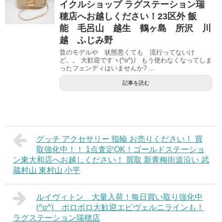
イクルショップ ラグステーション瑞
穂店へお越しください！23区外 飯
能 毛呂山 越生 鶴ヶ島 所沢 川
越 ふじみ野
昔のモデルや 状態悪くても 流行ってないけ
ど。。 大歓迎ですヽ(^o^)丿 もう使わなくなってしま
ったフェンディはいませんか? ...
記事を読む
グッチ アクセサリー 指輪 お売りください！ 買
取強化中！！ 1点査定OK！ゴールドステーショ
ン東大和店へお越しください！ 買取 新青梅街道沿い 武
蔵村山 東村山 小平
ルイヴィトン 大量入荷！每日買い取り強化中
(^o^) ボロボロ大歓迎エピヴェルニラインも！
ラグステーション瑞穂店