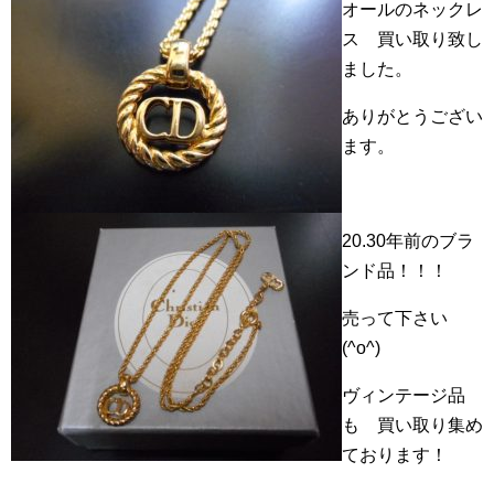
オールのネックレ
ス 買い取り致し
ました。
ありがとうござい
ます。
20.30年前のブラ
ンド品！！！
売って下さい
(^o^)
ヴィンテージ品
も 買い取り集め
ております！