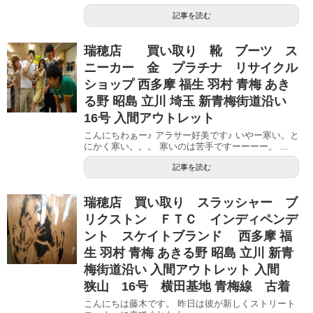
記事を読む
瑞穂店 買い取り 靴 ブーツ ス
ニーカー 金 プラチナ リサイクル
ショップ 西多摩 福生 羽村 青梅 あき
る野 昭島 立川 埼玉 新青梅街道沿い
16号 入間アウトレット
こんにちわぁー♪ アラサー好美です♪ いやー寒い。と
にかく寒い。。。 寒いのは苦手ですーーーー。 ...
記事を読む
瑞穂店 買い取り スラッシャー ブ
リクストン ＦＴＣ インディペンデ
ント スケイトブランド 西多摩 福
生 羽村 青梅 あきる野 昭島 立川 新青
梅街道沿い 入間アウトレット 入間
狭山 16号 横田基地 青梅線 古着
こんにちは藤木です。 昨日は彼が新しくストリート