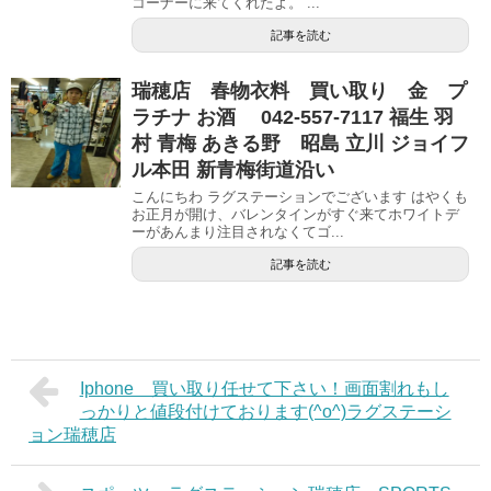
コーナーに来てくれたよ。 ...
記事を読む
瑞穂店 春物衣料 買い取り 金 プ
ラチナ お酒 042-557-7117 福生 羽
村 青梅 あきる野 昭島 立川 ジョイフ
ル本田 新青梅街道沿い
こんにちわ ラグステーションでございます はやくも
お正月が開け、バレンタインがすぐ来てホワイトデ
ーがあんまり注目されなくてゴ...
記事を読む
Iphone 買い取り任せて下さい！画面割れもし
っかりと値段付けております(^o^)ラグステーシ
ョン瑞穂店