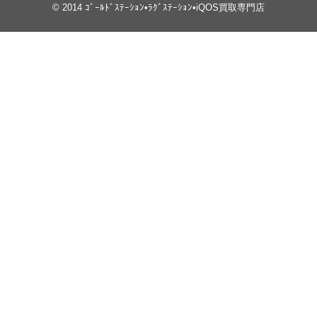
© 2014
ｺﾞｰﾙﾄﾞｽﾃｰｼｮﾝ•ﾗｸﾞｽﾃｰｼｮﾝ•iQOS買取専門店