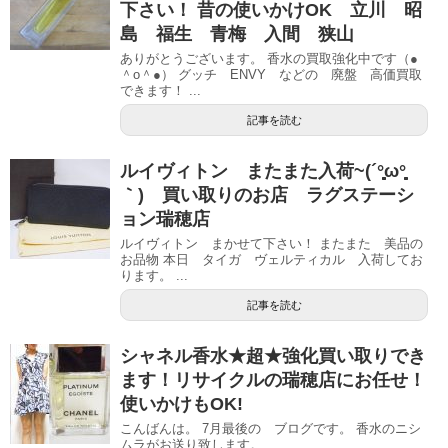
下さい！ 昔の使いかけOK 立川 昭
島 福生 青梅 入間 狭山
ありがとうございます。 香水の買取強化中です（●
＾o＾●） グッチ ENVY などの 廃盤 高価買取
できます！ ...
記事を読む
ルイヴィトン またまた入荷~(´°̥̥̥̥̥̥̥̥ω°̥̥̥̥̥̥̥̥
｀) 買い取りのお店 ラグステーシ
ョン瑞穂店
ルイヴィトン まかせて下さい！ またまた 美品の
お品物 本日 タイガ ヴェルティカル 入荷してお
ります。 ...
記事を読む
シャネル香水★超★強化買い取りでき
ます！リサイクルの瑞穂店にお任せ！
使いかけもOK!
こんばんは。 7月最後の ブログです。 香水のニシ
ムラがお送り致します。 ...