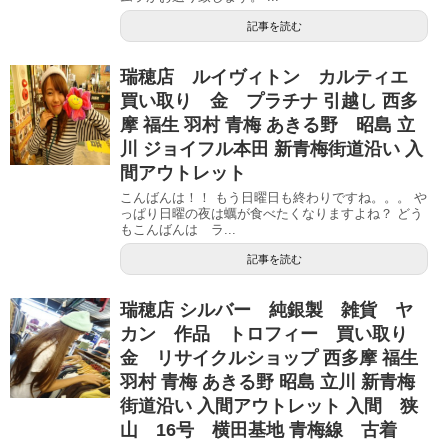
記事を読む
瑞穂店 ルイヴィトン カルティエ
買い取り 金 プラチナ 引越し 西多
摩 福生 羽村 青梅 あきる野 昭島 立
川 ジョイフル本田 新青梅街道沿い 入
間アウトレット
こんばんは！！ もう日曜日も終わりですね。。。 や
っぱり日曜の夜は蠣が食べたくなりますよね？ どう
もこんばんは ラ...
記事を読む
瑞穂店 シルバー 純銀製 雑貨 ヤ
カン 作品 トロフィー 買い取り
金 リサイクルショップ 西多摩 福生
羽村 青梅 あきる野 昭島 立川 新青梅
街道沿い 入間アウトレット 入間 狭
山 16号 横田基地 青梅線 古着