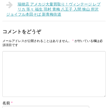
瑞穂店 アメカジ大量買取り！ヴィンテージ レプ
リカ 等々 福生 羽村 青梅 八王子 入間 狭山 所沢
ジョイフル本田そば 新青梅街道
コメントをどうぞ
メールアドレスが公開されることはありません。
*
が付いている欄は必
須項目です
名前
*