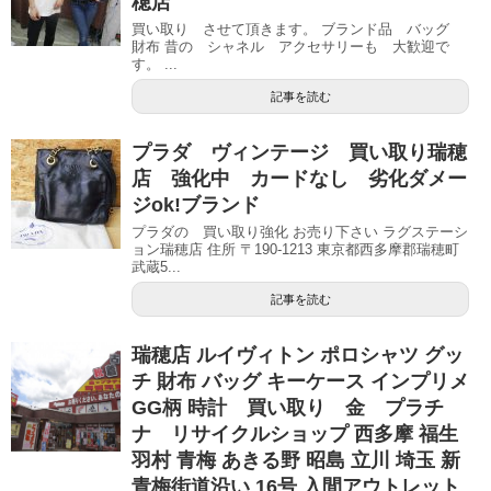
穂店
買い取り させて頂きます。 ブランド品 バッグ
財布 昔の シャネル アクセサリーも 大歓迎で
す。 ...
記事を読む
プラダ ヴィンテージ 買い取り瑞穂
店 強化中 カードなし 劣化ダメー
ジok!ブランド
プラダの 買い取り強化 お売り下さい ラグステーシ
ョン瑞穂店 住所 〒190-1213 東京都西多摩郡瑞穂町
武蔵5...
記事を読む
瑞穂店 ルイヴィトン ポロシャツ グッ
チ 財布 バッグ キーケース インプリメ
GG柄 時計 買い取り 金 プラチ
ナ リサイクルショップ 西多摩 福生
羽村 青梅 あきる野 昭島 立川 埼玉 新
青梅街道沿い 16号 入間アウトレット