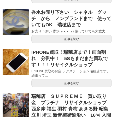
香水お売り下さい シャネル グッ
チ から ノンブランドまで 使って
いてもOK 瑞穂店まで
お売り下さい 香水(๑´•.̫ • `๑) 使っていても大丈夫...
記事を読む
IPHONE買取！瑞穂店まで！画面割
れ 分割中！ 5Sもまだまだ買取で
す！！！リサイクルショップ
IPHONE買取のお店 ラグステーション瑞穂店です。
頑張って...
記事を読む
瑞穂店 ＳＵＰＲＥＭＥ 買い取り
金 プラチナ リサイクルショップ
西多摩 福生 羽村 青梅 あきる野 昭島
立川 埼玉 新青梅街道沿い 16号 入間