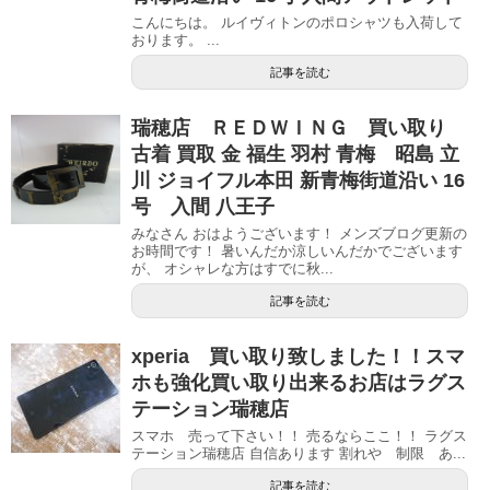
こんにちは。 ルイヴィトンのポロシャツも入荷して
おります。 ...
記事を読む
瑞穂店 ＲＥＤＷＩＮＧ 買い取り
古着 買取 金 福生 羽村 青梅 昭島 立
川 ジョイフル本田 新青梅街道沿い 16
号 入間 八王子
みなさん おはようございます！ メンズブログ更新の
お時間です！ 暑いんだか涼しいんだかでございます
が、 オシャレな方はすでに秋...
記事を読む
xperia 買い取り致しました！！スマ
ホも強化買い取り出来るお店はラグス
テーション瑞穂店
スマホ 売って下さい！！ 売るならここ！！ ラグス
テーション瑞穂店 自信あります 割れや 制限 あ...
記事を読む