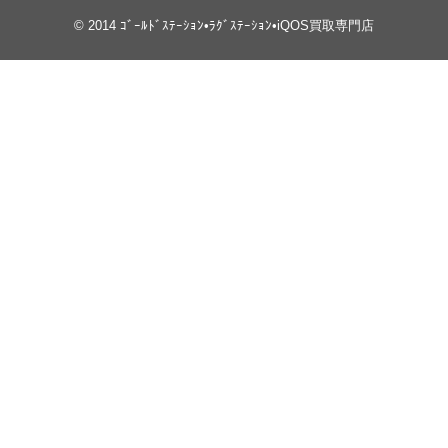
© 2014
ｺﾞｰﾙﾄﾞｽﾃｰｼｮﾝ•ﾗｸﾞｽﾃｰｼｮﾝ•iQOS買取専門店