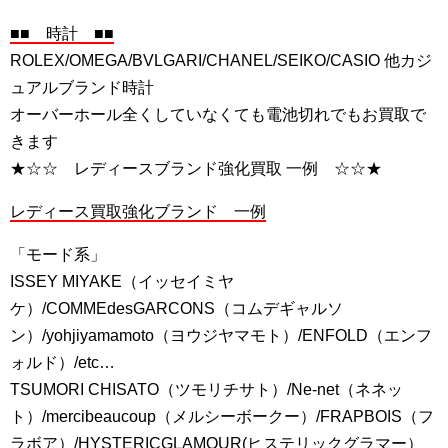
■■ 時計 ■■
ROLEX/OMEGA/BVLGARI/CHANEL/SEIKO/CASIO 他カジ
ュアルブランド時計
オーバーホール全くしていなくても電池切れでもお買取で
きます
★☆☆ レディースブランド強化買取 一例 ☆☆★
レディース買取強化ブランド 一例
「モード系」
ISSEY MIYAKE（イッセイミヤ
ケ）/COMMEdesGARCONS（コムデギャルソ
ン）/yohjiyamamoto（ヨウジヤマモト）/ENFOLD（エンフ
ォルド）/etc…
TSUMORI CHISATO（ツモリチサト）/Ne-net（ネネッ
ト）/mercibeaucoup（メルシーボークー）/FRAPBOIS（フ
ラボア）/HYSTERICGLAMOUR(ヒステリックグラマー）