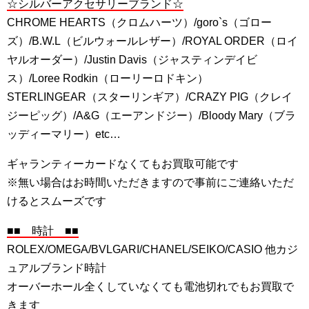
☆シルバーアクセサリーブランド☆
CHROME HEARTS（クロムハーツ）/goro`s（ゴロー
ズ）/B.W.L（ビルウォールレザー）/ROYAL ORDER（ロイ
ヤルオーダー）/Justin Davis（ジャスティンデイビ
ス）/Loree Rodkin（ローリーロドキン）
STERLINGEAR（スターリンギア）/CRAZY PIG（クレイ
ジーピッグ）/A&G（エーアンドジー）/Bloody Mary（ブラ
ッディーマリー）etc…
ギャランティーカードなくてもお買取可能です
※無い場合はお時間いただきますので事前にご連絡いただ
けるとスムーズです
■■ 時計 ■■
ROLEX/OMEGA/BVLGARI/CHANEL/SEIKO/CASIO 他カジ
ュアルブランド時計
オーバーホール全くしていなくても電池切れでもお買取で
きます