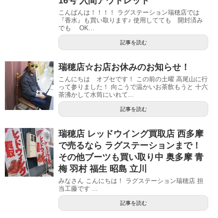
16号 入間アウトレット
こんばんは！！！！ ラグステーション瑞穂店では
『香水』も買い取ります♪ 使用してても 開封済み
でも OK...
記事を読む
瑞穂店☆お店お休みのお知らせ！
こんにちは オブセです！ この前の土曜 高尾山に行
って参りました！ 向こうで温かいお茶飲もうと 十六
茶沸かして水筒にいれて...
記事を読む
瑞穂店 レッドウイング買取店 西多摩
で売るなら ラグステーションまで！
その他ブーツも買い取り中 奥多摩 青
梅 羽村 福生 昭島 立川
みなさん こんにちは！ ラグステーション瑞穂店 担
当工藤です ...
記事を読む