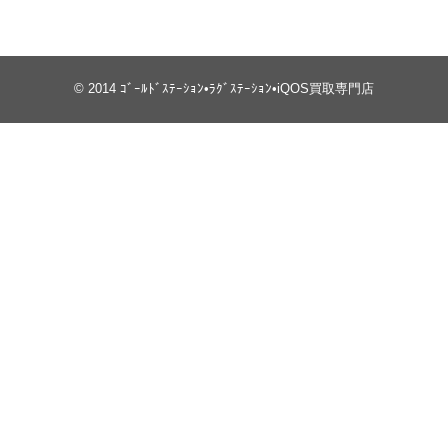
© 2014
ｺﾞｰﾙﾄﾞｽﾃｰｼｮﾝ•ﾗｸﾞｽﾃｰｼｮﾝ•iQOS買取専門店