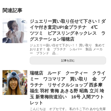
関連記事
ジュエリー買い取り任せて下さい！ダ
イヤ付き査定UP!金プラチナ 4℃
ツツミ ピアスリングネックレス ラ
グステーション瑞穂店
ジュエリー扱い任せて下さい！！ 買い取り 集めて
おります！ 金 プラチナ シルバー 製品 メーカ
ー ブランド 品...
記事を読む
瑞穂店 ルード クーティー クライ
ミー ワコマリア 買い取り 金 プ
ラチナ リサイクルショップ 西多摩
福生 羽村 青梅 あきる野 昭島 立川 埼
玉 新青梅街道沿い 16号 入間アウト
レット
こんにちは オブセです。 私の５こ下の あやな先輩