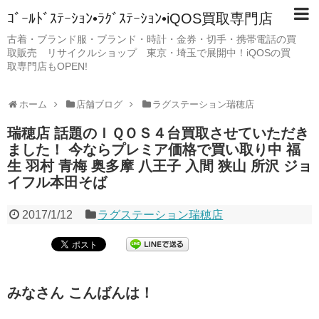
ｺﾞｰﾙﾄﾞｽﾃｰｼｮﾝ•ﾗｸﾞｽﾃｰｼｮﾝ•iQOS買取専門店
古着・ブランド服・ブランド・時計・金券・切手・携帯電話の買
取販売 リサイクルショップ 東京・埼玉で展開中！iQOSの買
取専門店もOPEN!
ホーム
店舗ブログ
ラグステーション瑞穂店
瑞穂店 話題のＩＱＯＳ４台買取させていただき
ました！ 今ならプレミア価格で買い取り中 福
生 羽村 青梅 奥多摩 八王子 入間 狭山 所沢 ジョ
イフル本田そば
2017/1/12
ラグステーション瑞穂店
みなさん こんばんは！