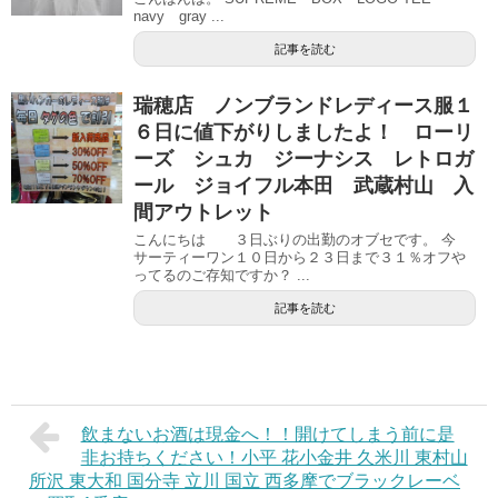
navy gray ...
記事を読む
瑞穂店 ノンブランドレディース服１
６日に値下がりしましたよ！ ローリ
ーズ シュカ ジーナシス レトロガ
ール ジョイフル本田 武蔵村山 入
間アウトレット
こんにちは ３日ぶりの出勤のオブセです。 今
サーティーワン１０日から２３日まで３１％オフや
ってるのご存知ですか？ ...
記事を読む
飲まないお酒は現金へ！！開けてしまう前に是
非お持ちください！小平 花小金井 久米川 東村山
所沢 東大和 国分寺 立川 国立 西多摩でブラックレーベ