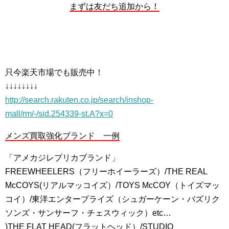
まずは友だち追加から！
只今楽天市場でも販売中！
↓↓↓↓↓↓↓↓
http://search.rakuten.co.jp/search/inshop-
mall/rm/-/sid.254339-st.A?x=0
メンズ買取強化ブランド 一例
「アメカジレプリカブランド」
FREEWHEELERS（フリーホイーラーズ）/THE REAL
McCOYS(リアルマッコイズ）/TOYS McCOY（トイズマッ
コイ）/東洋エンタープライズ（シュガーケーン・バズリク
ソンズ・サンサーフ・チェスウィック）etc…
)THE FLAT HEAD(フラットヘッド）/STUDIO