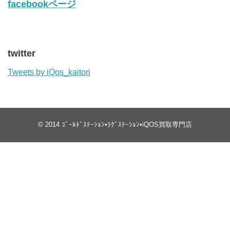
facebookページ
twitter
Tweets by iQos_kaitori
© 2014
ｺﾞｰﾙﾄﾞｽﾃｰｼｮﾝ•ﾗｸﾞｽﾃｰｼｮﾝ•iQOS買取専門店