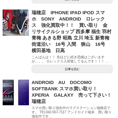
瑞穂店 IPHONE IPAD IPOD スマ
ホ SONY ANDROID ロレック
ス 強化買取中！！ 買い取り 金
リサイクルショップ 西多摩 福生 羽村
青梅 あきる野 昭島 立川 埼玉 新青梅
街道沿い 16号 入間 狭山 16号
横田基地 日高
こんばんは！！ 先ほどに続き恐縮はございます
が。。。 ロレックス入荷致してるんです！！！ ...
記事を読む
ANDROID AU DOCOMO
SOFTBANK スマホ買い取り！
XPERIA GALAXY 売って下さい！
瑞穂店
スマホ買い取り強化中のラグステーション瑞穂店で
す。 TEL042-557-7117 アンドロイド端末 買い取り
強化中です...