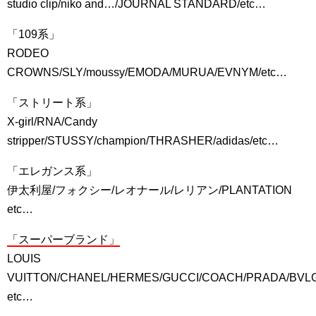
studio clip/niko and…/JOURNAL STANDARD/etc…
「109系」
RODEO
CROWNS/SLY/moussy/EMODA/MURUA/EVNYM/etc…
「ストリート系」
X-girl/RNA/Candy
stripper/STUSSY/champion/THRASHER/adidas/etc…
「エレガンス系」
伊太利屋/フォクシー/レオナール/レリアン/PLANTATION
etc…
「スーパーブランド」
LOUIS
VUITTON/CHANEL/HERMES/GUCCI/COACH/PRADA/BVL
etc…