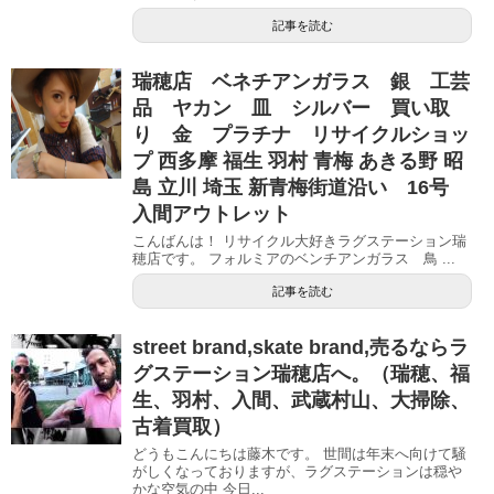
記事を読む
瑞穂店 ベネチアンガラス 銀 工芸
品 ヤカン 皿 シルバー 買い取
り 金 プラチナ リサイクルショッ
プ 西多摩 福生 羽村 青梅 あきる野 昭
島 立川 埼玉 新青梅街道沿い 16号
入間アウトレット
こんばんは！ リサイクル大好きラグステーション瑞
穂店です。 フォルミアのベンチアンガラス 鳥 ...
記事を読む
street brand,skate brand,売るならラ
グステーション瑞穂店へ。（瑞穂、福
生、羽村、入間、武蔵村山、大掃除、
古着買取）
どうもこんにちは藤木です。 世間は年末へ向けて騒
がしくなっておりますが、ラグステーションは穏や
かな空気の中 今日...