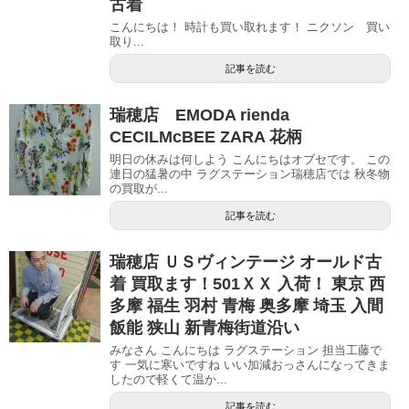
古着
こんにちは！ 時計も買い取れます！ ニクソン 買い
取り...
記事を読む
瑞穂店 EMODA rienda
CECILMcBEE ZARA 花柄
明日の休みは何しよう こんにちはオブセです。 この
連日の猛暑の中 ラグステーション瑞穂店では 秋冬物
の買取が...
記事を読む
瑞穂店 ＵＳヴィンテージ オールド古
着 買取ます！501ＸＸ 入荷！ 東京 西
多摩 福生 羽村 青梅 奥多摩 埼玉 入間
飯能 狭山 新青梅街道沿い
みなさん こんにちは ラグステーション 担当工藤で
す 一気に寒いですね いい加減おっさんになってきま
したので軽くて温か...
記事を読む