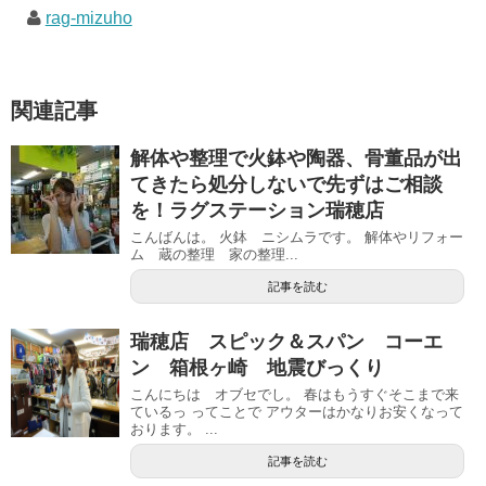
rag-mizuho
関連記事
解体や整理で火鉢や陶器、骨董品が出
てきたら処分しないで先ずはご相談
を！ラグステーション瑞穂店
こんばんは。 火鉢 ニシムラです。 解体やリフォー
ム 蔵の整理 家の整理...
記事を読む
瑞穂店 スピック＆スパン コーエ
ン 箱根ヶ崎 地震びっくり
こんにちは オブセでし。 春はもうすぐそこまで来
ているっ ってことで アウターはかなりお安くなって
おります。 ...
記事を読む