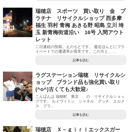
瑞穂店 スポーツ 買い取り 金 プ
ラチナ リサイクルショップ 西多摩
福生 羽村 青梅 あきる野 昭島 立川 埼
玉 新青梅街道沿い 16号 入間アウト
レット
二日連続の投稿。えのもとです。 最近ほんとにプラ
イベートでの遭遇率が異常です。この方と。 ...
記事を読む
ラグステーション瑞穂 リサイクルシ
ョップ ブランド品も強化買い取り
(^o^)古くても大歓迎♪
こんばんは 瑞穂町 東京 の リサイクルショッ
プです。 ルイヴィトン シャネル グッチ エルメ
ス プラ...
記事を読む
瑞穂店 Ｘ－ｇｉｒｌエックスガー