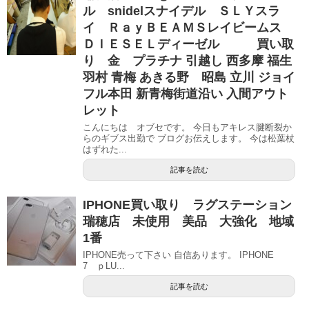
ル snidelスナイデル ＳＬＹスラ
イ ＲａｙＢＥＡＭＳレイビームス
ＤＩＥＳＥＬディーゼル 買い取
り 金 プラチナ 引越し 西多摩 福生
羽村 青梅 あきる野 昭島 立川 ジョイ
フル本田 新青梅街道沿い 入間アウト
レット
こんにちは オブセです。 今日もアキレス腱断裂か
らのギブス出勤で ブログお伝えします。 今は松葉杖
はずれた...
記事を読む
IPHONE買い取り ラグステーション
瑞穂店 未使用 美品 大強化 地域
1番
IPHONE売って下さい 自信あります。 IPHONE
7 ｐLU...
記事を読む