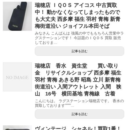
瑞穂店 ＩＱＯＳ アイコス 中古買取
中！ 動かなくなってしまったもので
も大丈夫 西多摩 福生 羽村 青梅 新青
梅街道沿い ジョイフル本田そば
みなさん こんばんは 強風の中でももちろん営業中ラ
グステーションです！ 今話題のＩＱＯＳ 買取 販売
しておりま...
記事を読む
瑞穂店 香水 資生堂 買い取り
金 リサイクルショップ 西多摩 福生
羽村 青梅 あきる野 昭島 立川 新青梅
街道沿い 入間アウトレット 入間 狭
山 16号 横田基地 青梅線 古着
こんにちは。 ラグステーション瑞穂店です。 香水の
買取しております”””””...
記事を読む
ヴィンテージ シャネル！買取1番！