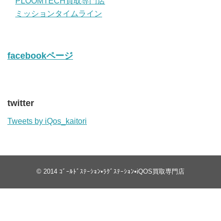
PLOOMTECH買取専門店
ミッションタイムライン
facebookページ
twitter
Tweets by iQos_kaitori
© 2014
ｺﾞｰﾙﾄﾞｽﾃｰｼｮﾝ•ﾗｸﾞｽﾃｰｼｮﾝ•iQOS買取専門店