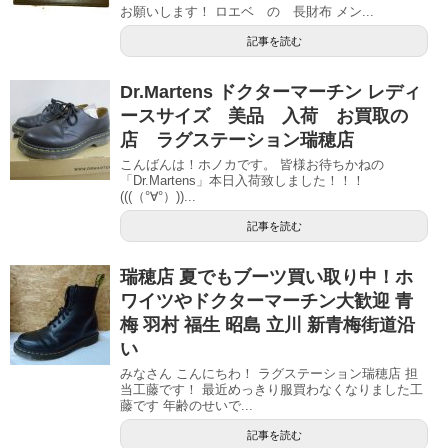
お願いします！ ロエベ の 長財布 メン...
記事を読む
Dr.Martens ドクターマーチン レディ
ースサイズ 美品 入荷 お買取の
店 ラグステーション瑞穂店
こんばんは！ホノカです。 皆様お待ちかねの
「Dr.Martens」本日入荷致しました！！！
(((（°∀°）))...
記事を読む
瑞穂店 夏でもブーツ買い取り中！ホ
ワイツやドクターマーチン大歓迎 青
梅 羽村 福生 昭島 立川 新青梅街道沿
い
みなさん こんにちわ！ ラグステーション瑞穂店 担
当工藤です！ 最近めっきり服買わなくなりました工
藤です 年齢のせいで...
記事を読む