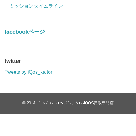
ミッションタイムライン
facebookページ
twitter
Tweets by iQos_kaitori
© 2014
ｺﾞｰﾙﾄﾞｽﾃｰｼｮﾝ•ﾗｸﾞｽﾃｰｼｮﾝ•iQOS買取専門店