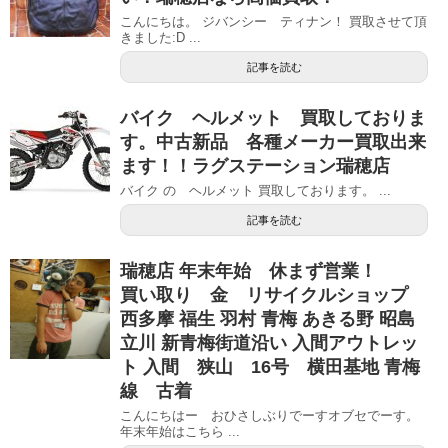
こんにちは。 ジバンシー ティナン！ 買取させて頂
きました:D ...
記事を読む
バイク ヘルメット 買取しておりま
す。中古新品 各種メーカー買取出来
ます！！ラグステーション瑞穂店
バイク の ヘルメット 買取しております。 ...
記事を読む
瑞穂店 年末年始 休まず営業！
買い取り 金 リサイクルショップ
西多摩 福生 羽村 青梅 あきる野 昭島
立川 新青梅街道沿い 入間アウトレッ
ト 入間 狭山 16号 横田基地 青梅
線 古着
こんにちはー おひさしぶりでーすオブセでーす。
年末年始はこちら ...