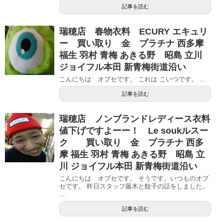
記事を読む
瑞穂店 春物衣料 ECURY エキュリ
ー 買い取り 金 プラチナ 西多摩
福生 羽村 青梅 あきる野 昭島 立川
ジョイフル本田 新青梅街道沿い
こんにちは オブセです。 これは こいつです。 ...
記事を読む
瑞穂店 ノンブランドレディース衣料
値下げですよーー！ Le soukルスー
ク 買い取り 金 プラチナ 西多
摩 福生 羽村 青梅 あきる野 昭島 立
川 ジョイフル本田 新青梅街道沿い
こんにちは オブセです。 そうです。いつものオブ
セです。 昨日スタッフ藤木と餃子の話をしました。
...
記事を読む