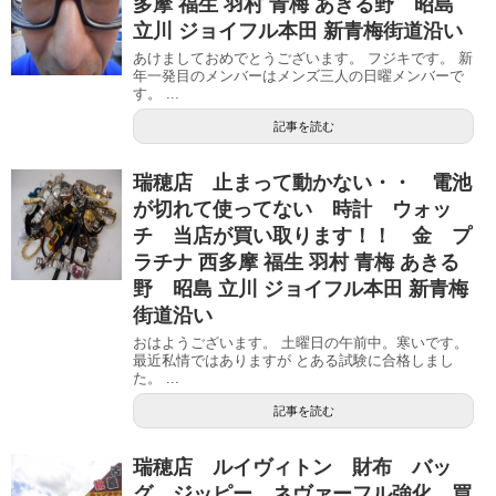
多摩 福生 羽村 青梅 あきる野 昭島
立川 ジョイフル本田 新青梅街道沿い
あけましておめでとうございます。 フジキです。 新
年一発目のメンバーはメンズ三人の日曜メンバーで
す。 ...
記事を読む
瑞穂店 止まって動かない・・ 電池
が切れて使ってない 時計 ウォッ
チ 当店が買い取ります！！ 金 プ
ラチナ 西多摩 福生 羽村 青梅 あきる
野 昭島 立川 ジョイフル本田 新青梅
街道沿い
おはようございます。 土曜日の午前中。寒いです。
最近私情ではありますが とある試験に合格しまし
た。 ...
記事を読む
瑞穂店 ルイヴィトン 財布 バッ
グ ジッピー ネヴァーフル強化 買