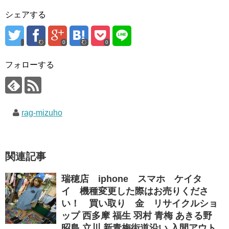
シェアする
0
0
フォローする
rag-mizuho
関連記事
瑞穂店 iphone スマホ ケイタ
イ 機種変更した際はお売りくださ
い！ 買い取り 金 リサイクルショ
ップ 西多摩 福生 羽村 青梅 あきる野
昭島 立川 新青梅街道沿い 入間アウト