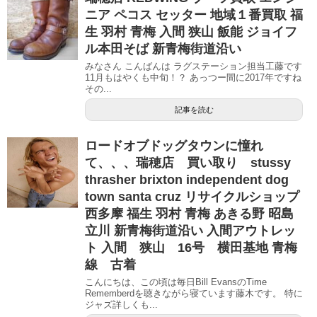
ニア ペコス セッター 地域１番買取 福
生 羽村 青梅 入間 狭山 飯能 ジョイフ
ル本田そば 新青梅街道沿い
みなさん こんばんは ラグステーション担当工藤です
11月もはやくも中旬！？ あっつー間に2017年ですね
その...
記事を読む
ロードオブドッグタウンに憧れ
て、、、瑞穂店 買い取り stussy
thrasher brixton independent dog
town santa cruz リサイクルショップ
西多摩 福生 羽村 青梅 あきる野 昭島
立川 新青梅街道沿い 入間アウトレッ
ト 入間 狭山 16号 横田基地 青梅
線 古着
こんにちは、この頃は毎日Bill EvansのTime
Rememberdを聴きながら寝ています藤木です。 特に
ジャズ詳しくも...