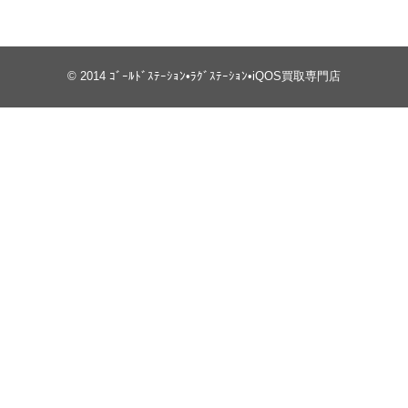
© 2014
ｺﾞｰﾙﾄﾞｽﾃｰｼｮﾝ•ﾗｸﾞｽﾃｰｼｮﾝ•iQOS買取専門店