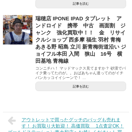
記事を読む
瑞穂店 IPONE IPAD タブレット ア
ンドロイド 携帯 中古 画面割 ジ
ャンク 強化買取中！！ 金 リサイ
クルショップ 西多摩 福生 羽村 青梅
あきる野 昭島 立川 新青梅街道沿い ジ
ョイフル本田 入間 狭山 16号 横
田基地 青梅線
コンニチハ！ マッドマックス見てますか？ 砂漠でバ
イク乗ってたのが。。おばあちゃん達ってのがイチ
バンカッコイイシーンで！ ...
記事を読む
アウトレットで買ったグッチのバッグも売れま
す！ お買取り大歓迎！ 高価買取 1点査定OK！