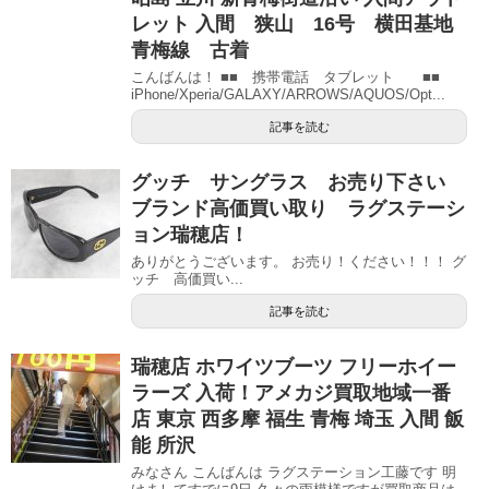
レット 入間 狭山 16号 横田基地
青梅線 古着
こんばんは！ ■■ 携帯電話 タブレット ■■
iPhone/Xperia/GALAXY/ARROWS/AQUOS/Opt...
記事を読む
グッチ サングラス お売り下さい
ブランド高価買い取り ラグステーシ
ョン瑞穂店！
ありがとうございます。 お売り！ください！！！ グ
ッチ 高価買い...
記事を読む
瑞穂店 ホワイツブーツ フリーホイー
ラーズ 入荷！アメカジ買取地域一番
店 東京 西多摩 福生 青梅 埼玉 入間 飯
能 所沢
みなさん こんばんは ラグステーション工藤です 明