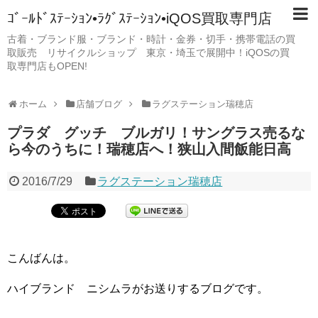
ｺﾞｰﾙﾄﾞｽﾃｰｼｮﾝ•ﾗｸﾞｽﾃｰｼｮﾝ•iQOS買取専門店
古着・ブランド服・ブランド・時計・金券・切手・携帯電話の買
取販売 リサイクルショップ 東京・埼玉で展開中！iQOSの買
取専門店もOPEN!
ホーム
店舗ブログ
ラグステーション瑞穂店
プラダ グッチ ブルガリ！サングラス売るな
ら今のうちに！瑞穂店へ！狭山入間飯能日高
2016/7/29
ラグステーション瑞穂店
こんばんは。
ハイブランド ニシムラがお送りするブログです。