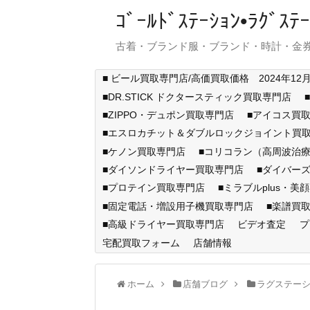
ｺﾞｰﾙﾄﾞｽﾃｰｼｮﾝ•ﾗｸﾞ
古着・ブランド服・ブランド・時計・金券
■ ビール買取専門店/高価買取価格 2024年12
■DR.STICK ドクタースティック買取専門店
■ZIPPO・デュポン買取専門店
■アイコス買
■エスロカチット＆ダブルロックジョイント買
■ケノン買取専門店
■コリコラン（高周波治療
■ダイソンドライヤー買取専門店
■ダイバー
■プロテイン買取専門店
■ミラブルplus・美
■固定電話・増設用子機買取専門店
■楽譜買
■高級ドライヤー買取専門店
ビデオ査定
プ
宅配買取フォーム
店舗情報
ホーム
店舗ブログ
ラグステー