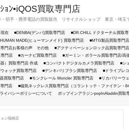
ｽﾃｰｼｮﾝ•iQOS買取専門店
・切手・携帯電話の買取販売 リサイクルショップ 東京・埼玉で展開
月現在
■DENBA(デンバ)買取専門店
■DR.CHILL ドクターチル買取
■HUMAN MADE(ヒューマンメイド) 買取専門店
■MTG製品買取専門
取専門店お客様の声 その他
■アクティベーションロック品買取専
取専門店
■カーナビ買取専門店
■ガーミン・ポラール買取専門店/
器）買取専門店 作成
■コンパクトデジタルカメラ買取専門店
■シ
ズウォッチ買取専門店
■デンキバリブラシ買取専門店
■ドライブレ
顔器買取専門店
■モンクレール Moncler 買取専門店
■リカバリーウ
取専門店
■磁気ネックレス買取専門店（コラントッテ・ファイテン・846Y
ライバシーポリシーについて
ポップインアラジンpopInAladdin買取
ション瑞穂店