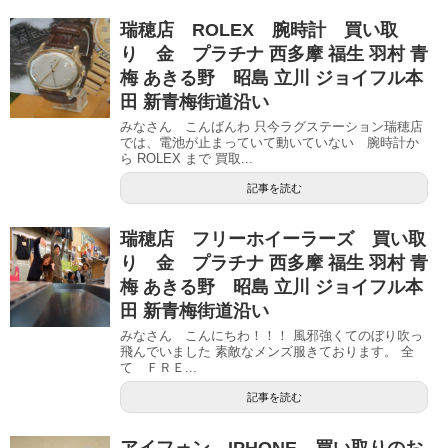
瑞穂店 ROLEX 腕時計 買い取
り 金 プラチナ 西多摩 福生 羽村 青
梅 あきる野 昭島 立川 ジョイフル本
田 新青梅街道沿い
みなさん こんばんわ 只今ラグステーション瑞穂店
では、電池が止まっていて動いていない 腕時計か
ら ROLEX まで 買取...
記事を読む
瑞穂店 フリーホイーラーズ 買い取
り 金 プラチナ 西多摩 福生 羽村 青
梅 あきる野 昭島 立川 ジョイフル本
田 新青梅街道沿い
みなさん こんにちわ！！！ 風邪強くてのぼり吹っ
飛んでいました 素敵なメンズ服きております。 全
て ＦＲＥ...
記事を読む
アイフォン IPHONE 買い取りのお