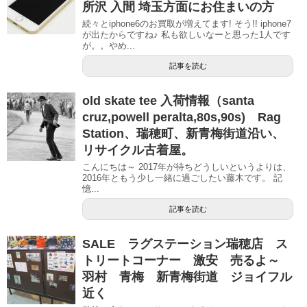
所沢 入間 埼玉方面にお住まいの方
続々とiphone6のお買取が増えてます! そう!! iphone7
が出たからですね♪ 私も欲しいなーと思った1人です
が。。やめ...
記事を読む
old skate tee 入荷情報（santa
cruz,powell peralta,80s,90s) Rag
Station、瑞穂町、新青梅街道沿い、
リサイクル古着屋。
こんにちは～ 2017年が待ちどうしいというよりは、
2016年ともう少し一緒に過ごしたい藤木です。 記
憶...
記事を読む
SALE ラグステーション瑞穂店 ス
トリートコーナー 激安 売るよ～
羽村 青梅 新青梅街道 ジョイフル
近く