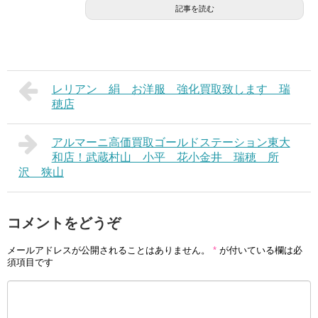
記事を読む
レリアン 絹 お洋服 強化買取致します 瑞
穂店
アルマーニ高価買取ゴールドステーション東大
和店！武蔵村山 小平 花小金井 瑞穂 所
沢 狭山
コメントをどうぞ
メールアドレスが公開されることはありません。
*
が付いている欄は必
須項目です