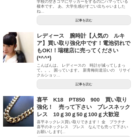
学校の空きコマにサッカーをするのにハマっている
榎本です。 あ、大学生感がすごい出ちゃいました
ね...
記事を読む
レディース 腕時計【人気の ルキ
ア】買い取り強化中です！電池切れで
もOK!！瑞穂店に売ってください
(*^^*)
こんばんは。 レディースの 時計が減ってしまっ
て。。。 困っています。 新青梅街道沿いの リサイ
クルショッ...
記事を読む
喜平 K18 PT850 900 買い取り
強化！ 売って下さい ブレスネック
レス 10ｇ30ｇ50ｇ100ｇ大歓迎
喜平ネックレス買い取りできます！ 金 プラチナ
喜平のネックレス ブレス なんでも売って下さい
お願いします(...