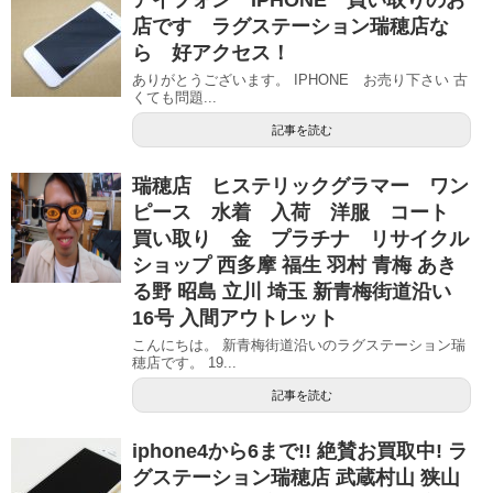
店です ラグステーション瑞穂店な
ら 好アクセス！
ありがとうございます。 IPHONE お売り下さい 古
くても問題...
記事を読む
瑞穂店 ヒステリックグラマー ワン
ピース 水着 入荷 洋服 コート
買い取り 金 プラチナ リサイクル
ショップ 西多摩 福生 羽村 青梅 あき
る野 昭島 立川 埼玉 新青梅街道沿い
16号 入間アウトレット
こんにちは。 新青梅街道沿いのラグステーション瑞
穂店です。 19...
記事を読む
iphone4から6まで!! 絶賛お買取中! ラ
グステーション瑞穂店 武蔵村山 狭山