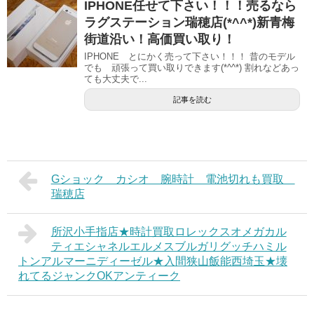
IPHONE任せて下さい！！！売るなら
ラグステーション瑞穂店(*^^*)新青梅
街道沿い！高価買い取り！
IPHONE とにかく売って下さい！！！ 昔のモデル
でも 頑張って買い取りできます(*^^*) 割れなどあっ
ても大丈夫で...
記事を読む
Gショック カシオ 腕時計 電池切れも買取
瑞穂店
所沢小手指店★時計買取ロレックスオメガカル
ティエシャネルエルメスブルガリグッチハミル
トンアルマーニディーゼル★入間狭山飯能西埼玉★壊
れてるジャンクOKアンティーク