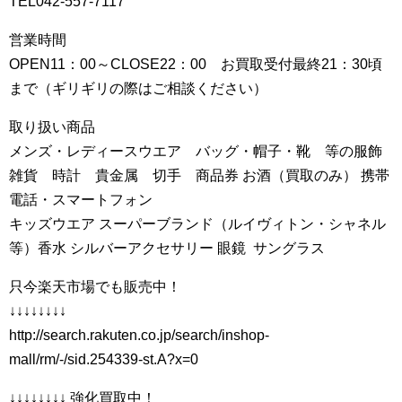
TEL042-557-7117
営業時間
OPEN11：00～CLOSE22：00 お買取受付最終21：30頃
まで（ギリギリの際はご相談ください）
取り扱い商品
メンズ・レディースウエア バッグ・帽子・靴 等の服飾
雑貨 時計 貴金属 切手 商品券 お酒（買取のみ） 携帯
電話・スマートフォン
キッズウエア スーパーブランド（ルイヴィトン・シャネル
等）香水 シルバーアクセサリー 眼鏡 サングラス
只今楽天市場でも販売中！
↓↓↓↓↓↓↓↓
http://search.rakuten.co.jp/search/inshop-
mall/rm/-/sid.254339-st.A?x=0
↓↓↓↓↓↓↓↓ 強化買取中！