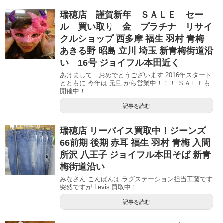
瑞穂店 謹賀新年 ＳＡＬＥ セー
ル 買い取り 金 プラチナ リサイ
クルショップ 西多摩 福生 羽村 青梅
あきる野 昭島 立川 埼玉 新青梅街道沿
い 16号 ジョイフル本田近く
あけまして おめでとうございます 2016年スタート
とともに 今年は 元旦 から営業中！！！ ＳＡＬＥも
開催中！ ...
記事を読む
瑞穂店 リーバイス買取中！ジーンズ
66前期 後期 赤耳 福生 羽村 青梅 入間
所沢 八王子 ジョイフル本田そば 新青
梅街道沿い
みなさん こんばんは ラグステーション担当工藤です
突然ですが Levis 買取中！ ...
記事を読む