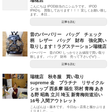
瑞穂店
こんにちは IPOD担当のニシムラです。 IPOD
IPADも 買取しております！！！ 宜しくお願い致し
ます。 本日...
記事を読む
昔のバーバリー バッグ チェック
柄 レザー バッグ 財布 強化買い
取りします！ラグステーション瑞穂店
バーバリー 昔のOK! しっかりとお値段で買い取り
致します。 バッグ 財布 売って下さい(^o^) ...
記事を読む
瑞穂店 秋冬服 買い取り
supreme 金 プラチナ リサイクル
ショップ 西多摩 福生 羽村 青梅 あき
る野 昭島 立川 埼玉 新青梅街道沿い
16号 入間アウトレット
こんばんは～藤木です。 今日ね～店長と服かぶりま
くりました。 ...