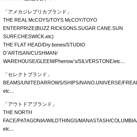
「アメカジレプリカブランド」
THE REAL McCOYS/TOYS McCOY/TOYO
ENTERPRIZE(BUZZ RICKSONS.SUGAR CANE.SUN
SURF.CHESWICK.etc)
THE FLAT HEAD/Dry bones/STUDIO
D’ARTISAN/CUSHMAN/
WAREHOUSE/GLEEM/Pherrow’s/SILVERSTONE/etc…
「セレクトブランド」
BEAMS/UNITEDARROWS/SHIPS/NANO.UNIVERSE/FR
etc…
「アウトドアブランド」
THE NORTH
FACE/PATAGONIA/WILDTHINGS/MANASTASH/COLUMBI
etc…