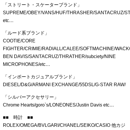
「ストリート・スケーターブランド」
SUPREME/OBEY/VANS/HUF/THRASHER/SANTACRUZ/
etc…
「ルード系ブランド」
COOTIE/CORE
FIGHTER/CRIMIE/RADIALL/CALEE/SOFTMACHINE/WAC
BEN DAVIS/SANTACRUZ/THRATHER/subciety/NINE
MICROPHONES/etc…
「インポートカジュアルブランド」
DIESEL/D&G/ARMANI EXCHANGE/55DSL/G-STAR RAW/
「シルバーアクセサリー」
Chrome Hearts/goro`s/LONEONES/Justin Davis etc…
■■ 時計 ■■
ROLEX/OMEGA/BVLGARI/CHANEL/SEIKO/CASIO 他カジ