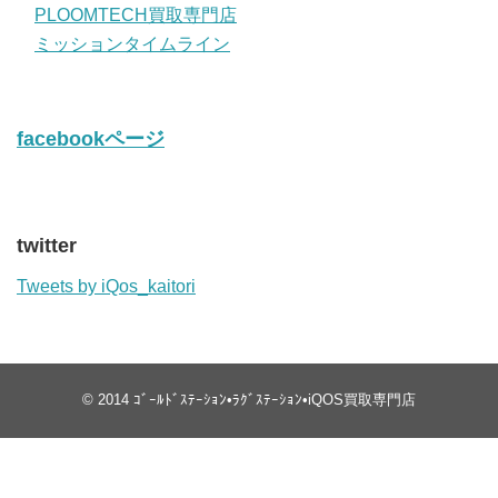
PLOOMTECH買取専門店
ミッションタイムライン
facebookページ
twitter
Tweets by iQos_kaitori
© 2014
ｺﾞｰﾙﾄﾞｽﾃｰｼｮﾝ•ﾗｸﾞｽﾃｰｼｮﾝ•iQOS買取専門店