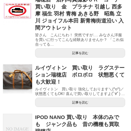
買い取り 金 プラチナ 引越し 西多
摩 福生 羽村 青梅 あきる野 昭島 立
川 ジョイフル本田 新青梅街道沿い 入
間アウトレット
皆さん こんにちわ！ 突然ですが.... みなさん洋服
を買いに行ってこんな経験ありませんか？ 「これ似
合ってる...
記事を読む
ルイヴィトン 買い取り ラグステー
ション瑞穂店 ボロボロ 状態悪くて
も大歓迎！
ルイヴィトン 買い取り 強化しております＼(^o^)／
状態悪くてもOK! 喜んで買い取りしてますよ(ﾟ∀ﾟ) ...
記事を読む
IPOD NANO 買い取り 本体のみで
も ジャンク品も 昔の機種も買取