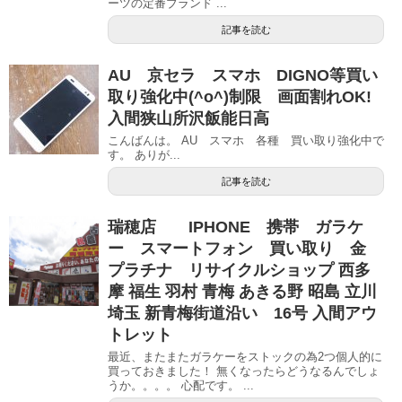
ーツの定番ブランド ...
記事を読む
AU 京セラ スマホ DIGNO等買い
取り強化中(^o^)制限 画面割れOK!
入間狭山所沢飯能日高
こんばんは。 AU スマホ 各種 買い取り強化中で
す。 ありが...
記事を読む
瑞穂店 IPHONE 携帯 ガラケ
ー スマートフォン 買い取り 金
プラチナ リサイクルショップ 西多
摩 福生 羽村 青梅 あきる野 昭島 立川
埼玉 新青梅街道沿い 16号 入間アウ
トレット
最近、またまたガラケーをストックの為2つ個人的に
買っておきました！ 無くなったらどうなるんでしょ
うか。。。。 心配です。 ...