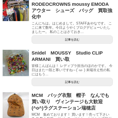
RODEOCROWNS moussy EMODA
アウター シューズ バッグ 買取強
化中
こんにちは。はじめまして。STAFFあやなです。 こ
こに来て数年。今日ようやくブログデビューいたし
ましたー。 私のことはさておき...
記事を読む
Snidel MOUSSY Studio CLIP
ARMANI 買い取
皆様こんばんは！ レディブラ担当のほのかです。 今
日はまた一段と寒いですね～(´·ω· ) 末端冷え性の私
にはもう...
記事を読む
MCM バッグ衣類 帽子 なんでも
買い取り ヴィンテージも大歓迎
(^o^)ラグステーション瑞穂店
MCM 集めております！ 買います！売って下さい