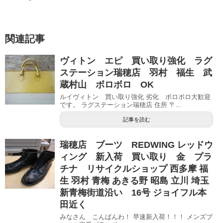
関連記事
ヴィトン エピ 買い取り強化 ラグ
ステーション瑞穂店 羽村 福生 武
蔵村山 ボロボロ OK
ルイヴィトン 買い取り強化 劣化 ボロボロ大歓迎
です。 ラグステーション瑞穂店 住所 〒...
記事を読む
瑞穂店 ブーツ REDWING レッドウ
ィング 新入荷 買い取り 金 プラ
チナ リサイクルショップ 西多摩 福
生 羽村 青梅 あきる野 昭島 立川 埼玉
新青梅街道沿い 16号 ジョイフル本
田近く
みなさん こんばんわ！ 早速新入荷！！！ メンズブ