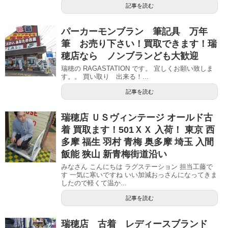
記事を読む
パーカーモンブラン 筆記具 万年
筆 お売り下さい！買取できます！瑞
穂店なら ノンブランども大歓迎
瑞穂の RAGASTATION です。 宜しくお願い致しま
す。。 買い取り 出来る！...
記事を読む
瑞穂店 ＵＳヴィンテージ オールド古
着 買取ます！501ＸＸ 入荷！ 東京 西
多摩 福生 羽村 青梅 奥多摩 埼玉 入間
飯能 狭山 新青梅街道沿い
みなさん こんにちは ラグステーション 担当工藤で
す 一気に寒いですね いい加減おっさんになってきま
したので軽くて温か...
記事を読む
瑞穂店 古着 レディースブランド