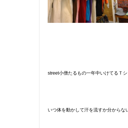
street小僧たるもの一年中いけてる
いつ体を動かして汗を流すか分からな