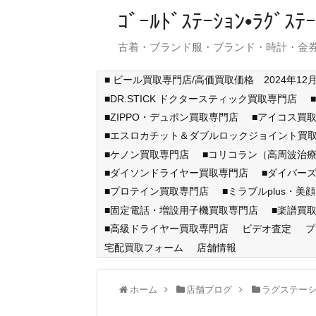
ｺﾞｰﾙﾄﾞｽﾃｰｼｮﾝ•ﾗｸﾞ
古着・ブランド服・ブランド・時計・金券
■ ビール買取専門店/高価買取価格 2024年12
■DR.STICK ドクタースティック買取専門店
■ZIPPO・デュポン買取専門店
■アイコス買
■エスロカチット＆ダブルロックジョイント買
■ケノン買取専門店
■コリコラン（高周波治療
■ダイソンドライヤー買取専門店
■ダイバー
■プロテイン買取専門店
■ミラブルplus・美
■固定電話・増設用子機買取専門店
■楽譜買
■高級ドライヤー買取専門店
ビデオ査定
プ
宅配買取フォーム
店舗情報
ホーム
店舗ブログ
ラグステー