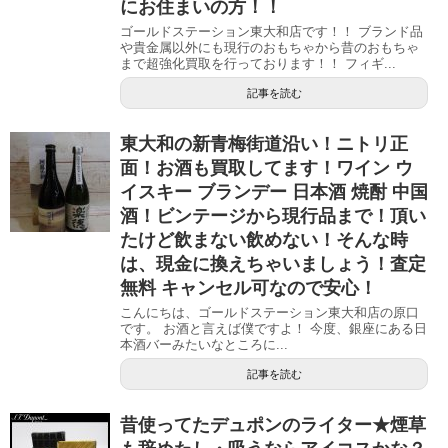
にお住まいの方！！
ゴールドステーション東大和店です！！ ブランド品
や貴金属以外にも現行のおもちゃから昔のおもちゃ
まで超強化買取を行っております！！ フィギ...
記事を読む
東大和の新青梅街道沿い！ニトリ正
面！お酒も買取してます！ワイン ウ
イスキー ブランデー 日本酒 焼酎 中国
酒！ビンテージから現行品まで！頂い
たけど飲まない飲めない！そんな時
は、現金に換えちゃいましょう！査定
無料 キャンセル可なので安心！
こんにちは、ゴールドステーション東大和店の原口
です。 お酒と言えば僕ですよ！ 今度、銀座にある日
本酒バーみたいなところに...
記事を読む
昔使ってたデュポンのライター★煙草