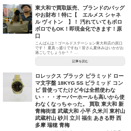
東大和で買取販売、ブランドのバッグ
やお財布！特に【 エルメス シャネ
ル ヴィトン 】！ 汚れていてもボロ
ボロでもOK！即現金化できます！原
口
こんばんは！ゴールドステーション東大和店の原口
です！ 夏真っ盛りですね！皆さん夏休みはいかがお
過ごしでしょうか＾＾ ...
記事を読む
ロレックス ブラック ピラミッド ロー
マ文字盤 18KYG SS ピラミッド コン
ビ 昔使ってたけど今は全然使わな
い・・・オーバーホールも高いから使
わなくなっちゃった。 買取 東大和 新
青梅街道 武蔵大和 小平 久米川 東村山
武蔵村山 砂川 立川 福生 あきる野 西
多摩 瑞穂 青梅