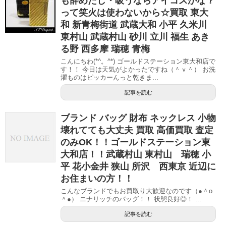
も辞めたし・吸うならアイコスかな？
って笑火は使わないから☆買取 東大
和 新青梅街道 武蔵大和 小平 久米川
東村山 武蔵村山 砂川 立川 福生 あき
る野 西多摩 瑞穂 青梅
こんにちわ(*^。^*) ゴールドステーション東大和店で
す！！ 今日は天気がよかったですね（＾ｖ＾） お洗
濯ものはピッカーんっと乾きま...
記事を読む
ブランド バッグ 財布 ネックレス 小物
壊れてても大丈夫 買取 高価買取 査定
のみOK！！ゴールドステーション東
大和店！！武蔵村山 東村山 瑞穂 小
平 花小金井 狭山 所沢 西東京 近辺に
お住まいの方！！
こんなブランドでもお買取り大歓迎なのです（●＾o
＾●） ニナリッチのバッグ！！ 状態良好◎！ ...
記事を読む