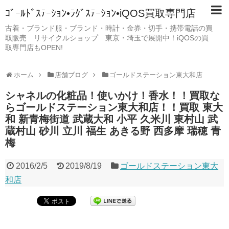
ｺﾞｰﾙﾄﾞｽﾃｰｼｮﾝ•ﾗｸﾞｽﾃｰｼｮﾝ•iQOS買取専門店
古着・ブランド服・ブランド・時計・金券・切手・携帯電話の買
取販売 リサイクルショップ 東京・埼玉で展開中！iQOSの買
取専門店もOPEN!
ホーム
店舗ブログ
ゴールドステーション東大和店
シャネルの化粧品！使いかけ！香水！！買取な
らゴールドステーション東大和店！！買取 東大
和 新青梅街道 武蔵大和 小平 久米川 東村山 武
蔵村山 砂川 立川 福生 あきる野 西多摩 瑞穂 青
梅
2016/2/5
2019/8/19
ゴールドステーション東大
和店