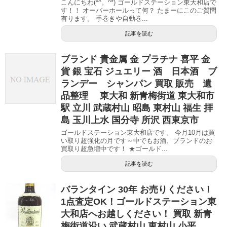
こんにちわ(*^。^*) ゴールドステーション東大和店で
す！！ オーバーホールって何？ たまーにこのご質問
有ります。 手巻きや自動巻...
記事を読む
ブランド 貴金属 金 プラチナ 喜平 金
貨 銀 宝石 ジュエリー 酒 日本酒 ブ
ランデー シャンパン 買取 販売 遺
品整理 東大和 新青梅街道 東大和市
駅 立川 武蔵村山 昭島 東村山 福生 拝
島 玉川上水 国分寺 所沢 西東京市
ゴールドステーション東大和店です。 今月10月は買
い取り超強化の月です～中でもお酒、ブランドのお
買取り超急増中です！ ★ゴールド...
記事を読む
バランタイン 30年 お売りください！
1点査定OK！ゴールドステーション東
大和店へお越しください！ 買取 新青
梅街道沿い 武蔵村山 東村山 小平