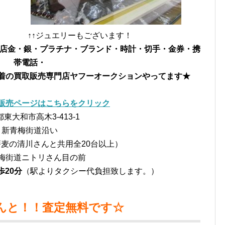
もございます！
ル店
金・銀・プラチナ・ブランド・時計・切手・金券・携
帯電話・
着の買取販売専門店
ヤフーオークションやってます★
販売ページはこちらをクリック
東大和市高木3-413-1
新青梅街道沿い
麦の清川さんと共用全20台以上）
梅街道ニトリさん目の前
歩20分
（駅よりタクシー代負担致します。）
んと！！査定無料です☆