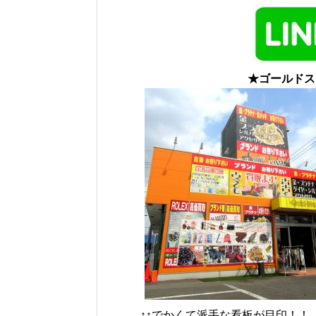
★ゴールドス
↑↑でかくて派手な看板が目印！！