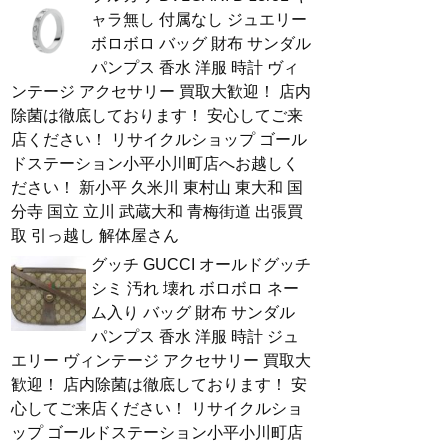
ャラ無し 付属なし ジュエリー
ボロボロ バッグ 財布 サンダル
パンプス 香水 洋服 時計 ヴィ
ンテージ アクセサリー 買取大歓迎！ 店内
除菌は徹底しております！ 安心してご来
店ください！ リサイクルショップ ゴール
ドステーション小平小川町店へお越しく
ださい！ 新小平 久米川 東村山 東大和 国
分寺 国立 立川 武蔵大和 青梅街道 出張買
取 引っ越し 解体屋さん
グッチ GUCCI オールドグッチ
シミ 汚れ 壊れ ボロボロ ネー
ム入り バッグ 財布 サンダル
パンプス 香水 洋服 時計 ジュ
エリー ヴィンテージ アクセサリー 買取大
歓迎！ 店内除菌は徹底しております！ 安
心してご来店ください！ リサイクルショ
ップ ゴールドステーション小平小川町店