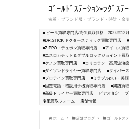
ｺﾞｰﾙﾄﾞｽﾃｰｼｮﾝ•ﾗｸﾞ
古着・ブランド服・ブランド・時計・金券
■ ビール買取専門店/高価買取価格 2024年12
■DR.STICK ドクタースティック買取専門店
■ZIPPO・デュポン買取専門店
■アイコス買
■エスロカチット＆ダブルロックジョイント買
■ケノン買取専門店
■コリコラン（高周波治療
■ダイソンドライヤー買取専門店
■ダイバー
■プロテイン買取専門店
■ミラブルplus・美
■固定電話・増設用子機買取専門店
■楽譜買
■高級ドライヤー買取専門店
ビデオ査定
プ
宅配買取フォーム
店舗情報
ホーム
店舗ブログ
ゴールドス