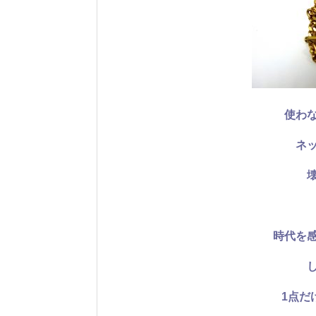
使わ
ネ
時代を
1点だ