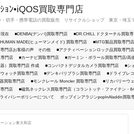
ｽﾃｰｼｮﾝ•iQOS買取専門店
・切手・携帯電話の買取販売 リサイクルショップ 東京・埼玉で展開
月現在
■DENBA(デンバ)買取専門店
■DR.CHILL ドクターチル買取
■HUMAN MADE(ヒューマンメイド) 買取専門店
■MTG製品買取専門
取専門店お客様の声 その他
■アクティベーションロック品買取専
取専門店
■カーナビ買取専門店
■ガーミン・ポラール買取専門店/
器）買取専門店 作成
■コンパクトデジタルカメラ買取専門店
■シ
ズウォッチ買取専門店
■デンキバリブラシ買取専門店
■ドライブレ
顔器買取専門店
■モンクレール Moncler 買取専門店
■リカバリーウ
取専門店
■磁気ネックレス買取専門店（コラントッテ・ファイテン・846Y
ライバシーポリシーについて
ポップインアラジンpopInAladdin買取
テーション東大和店