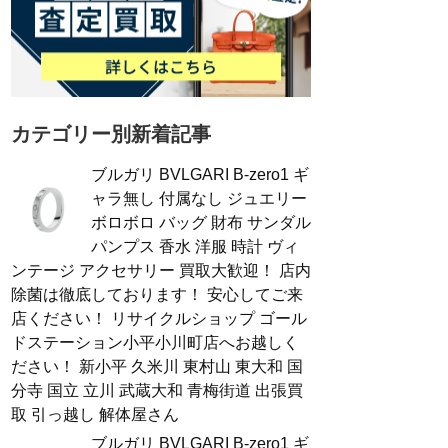
カテゴリー別新着記事
ブルガリ BVLGARI B-zero1 ギ
ャラ無し 付属なし ジュエリー
ボロボロ バッグ 財布 サンダル
パンプス 香水 洋服 時計 ヴィ
ンテージ アクセサリー 買取大歓迎！ 店内
除菌は徹底しております！ 安心してご来
店ください！ リサイクルショップ ゴール
ドステーション小平小川町店へお越しく
ださい！ 新小平 久米川 東村山 東大和 国
分寺 国立 立川 武蔵大和 青梅街道 出張買
取 引っ越し 解体屋さん
ブルガリ BVLGARI B-zero1 ギ