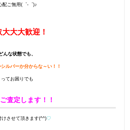
心配ご無用(゜-゜)♪
取大大大歓迎！
どんな状態でも、
かシルバーか
分からな～い！！
ってお困りでも
でご査定します！！
けさせて頂きます(^^)
♡