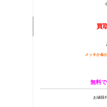
買
メッキか金
無料
お値段付