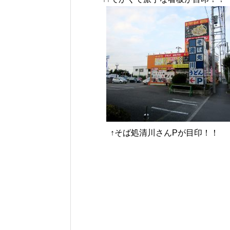
↑そば処清川さんPが目印！！ 