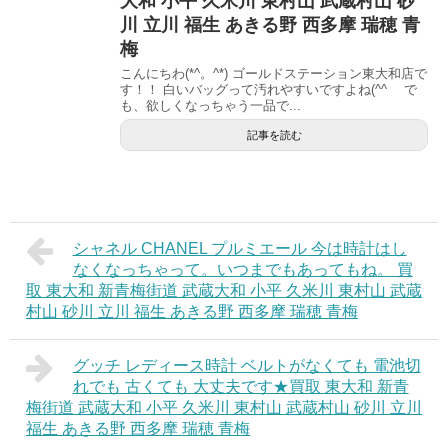
大和 小平 久米川 東村山 武蔵村山 砂
川 立川 福生 あきる野 西多摩 瑞穂 青
梅
こんにちわ(*^。^*) ゴールドステーション東大和店で
す！！ 白いバッグって汚れやすいですよね(^^ゞ で
も、欲しくなっちゃう一品で...
記事を読む
シャネル CHANEL プルミエール 今は時計はし
なくなっちゃって。いつまでもあってもね。 買
取 東大和 新青梅街道 武蔵大和 小平 久米川 東村山 武蔵
村山 砂川 立川 福生 あきる野 西多摩 瑞穂 青梅
グッチ レディース時計 ベルトがなくても 電池切
れでも 古くても 大丈夫です★買取 東大和 新青
梅街道 武蔵大和 小平 久米川 東村山 武蔵村山 砂川 立川
福生 あきる野 西多摩 瑞穂 青梅