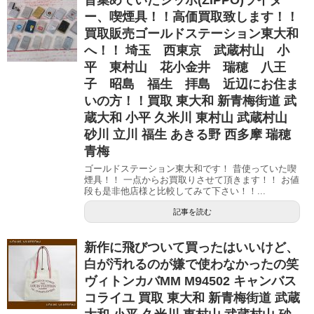
ー、喫煙具！！高価買取致します！！
買取販売ゴールドステーション東大和
へ！！ 埼玉 西東京 武蔵村山 小
平 東村山 花小金井 瑞穂 八王
子 昭島 福生 拝島 近辺にお住ま
いの方！！買取 東大和 新青梅街道 武
蔵大和 小平 久米川 東村山 武蔵村山
砂川 立川 福生 あきる野 西多摩 瑞穂
青梅
ゴールドステーション東大和です！ 昔使っていた喫
煙具！！ 一点からお買取りさせて頂きます！！ お値
段も是非他店様と比較してみて下さい！！...
記事を読む
新作に飛びついて買ったはいいけど、
白が汚れるのが嫌で使わなかったの笑
ヴィトンカバMM M94502 キャンバス
コライユ 買取 東大和 新青梅街道 武蔵