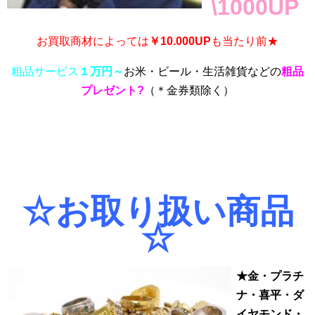
\1000UP
お買取商材によっては
￥10.000UP
も当たり前★
粗品サービス
１万円～
お米・ビール・生活雑貨などの
粗品
プレゼント?
（
＊金券類除く）
☆お取り扱い商品
☆
★金・プラチ
ナ・喜平・ダ
イヤモンド・