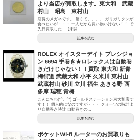
より当店が買取します。東大和 武蔵
村山 昭島 東村山
店長のメガネです。 暑くて。。。。 ガリガリクンが
食べたいが・・・ 一人だから買い物いけない！！ で
先日買取した↓ 【未開...
記事を読む
ROLEX オイスターデイト プレシジョ
ン 6694 手巻き★ロレックスは自動巻
きだけじゃない！！買取 東大和 新青
梅街道 武蔵大和 小平 久米川 東村山
武蔵村山 砂川 立川 福生 あきる野 西
多摩 瑞穂 青梅
こんにちわ(*^。^*) ゴールドステーション東大和店で
す！！ 個人的になのですが・・・ クォーツの時計よ
り自動巻き時計 自動巻きの...
記事を読む
ポケットWi-fi ルーターのお買取りも