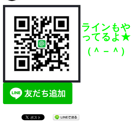
ラインもや
ってるよ★
（＾－＾）