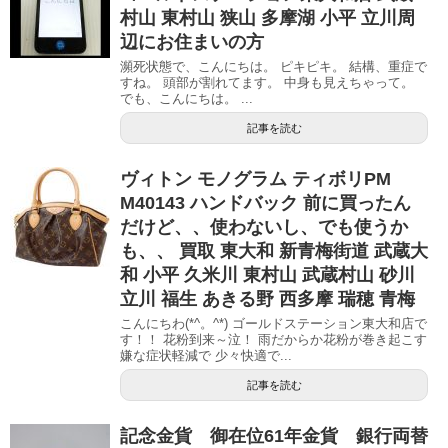
村山 東村山 狭山 多摩湖 小平 立川周
辺にお住まいの方
瀕死状態で、こんにちは。 ピキピキ。 結構、重症で
すね。 頭部が割れてます。 中身も見えちゃって。
でも、こんにちは。 ...
記事を読む
ヴィトン モノグラム ティボリPM
M40143 ハンドバック 前に買ったん
だけど、、使わないし、でも使うか
も、、 買取 東大和 新青梅街道 武蔵大
和 小平 久米川 東村山 武蔵村山 砂川
立川 福生 あきる野 西多摩 瑞穂 青梅
こんにちわ(*^。^*) ゴールドステーション東大和店で
す！！ 花粉到来～泣！ 雨だからか花粉が巻き起こす
嫌な症状軽減で 少々快適で...
記事を読む
記念金貨 御在位61年金貨 銀行両替