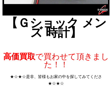
【Ｇショック メン
ズ 時計】
高価買取
で買わせて頂きまし
た！！
★☆★☆是非、皆様もお家の中を探してみてくださ
★☆★☆