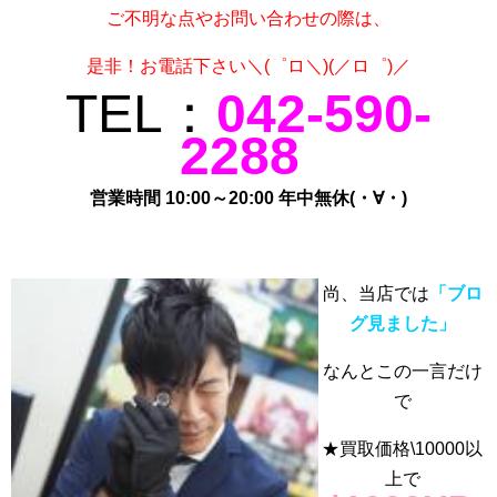
ご不明な点やお問い合わせの際は、
是非！お電話下さい＼(゜ロ＼)(／ロ゜)／
TEL：
042-590-
2288
営業時間 10:00～20:00 年中無休(・∀・)
尚、当店では
「ブロ
グ見ました」
なんとこの一言だけ
で
★買取価格\10000以
上で