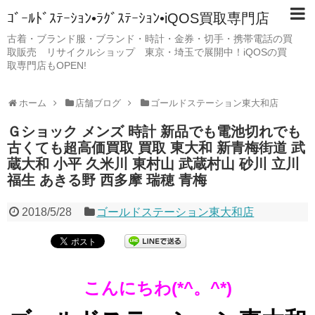
ｺﾞｰﾙﾄﾞｽﾃｰｼｮﾝ•ﾗｸﾞｽﾃｰｼｮﾝ•iQOS買取専門店
古着・ブランド服・ブランド・時計・金券・切手・携帯電話の買
取販売 リサイクルショップ 東京・埼玉で展開中！iQOSの買
取専門店もOPEN!
ホーム
店舗ブログ
ゴールドステーション東大和店
Ｇショック メンズ 時計 新品でも電池切れでも
古くても超高価買取 買取 東大和 新青梅街道 武
蔵大和 小平 久米川 東村山 武蔵村山 砂川 立川
福生 あきる野 西多摩 瑞穂 青梅
2018/5/28
ゴールドステーション東大和店
こんにちわ(*^。^*)