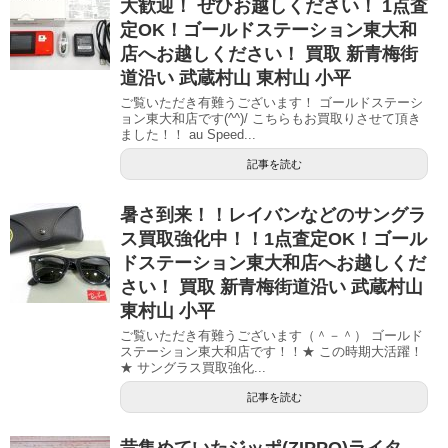
大歓迎！ ぜひお越しください！ 1点査
定OK！ゴールドステーション東大和
店へお越しください！ 買取 新青梅街
道沿い 武蔵村山 東村山 小平
ご覧いただき有難うございます！ ゴールドステーシ
ョン東大和店です(^^)/ こちらもお買取りさせて頂き
ました！！ au Speed...
記事を読む
暑さ到来！！レイバンなどのサングラ
ス買取強化中！！1点査定OK！ゴール
ドステーション東大和店へお越しくだ
さい！ 買取 新青梅街道沿い 武蔵村山
東村山 小平
ご覧いただき有難うございます（＾－＾） ゴールド
ステーション東大和店です！！★ この時期大活躍！
★ サングラス買取強化...
記事を読む
昔集めていたジッポ(ZIPPO)ライタ