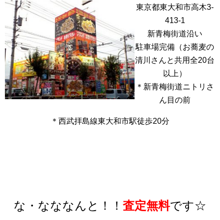
東京都東大和市高木3-
413-1
新青梅街道沿い
駐車場完備（お蕎麦の
清川さんと共用全20台
以上）
＊新青梅街道ニトリさ
ん目の前
＊西武拝島線東大和市駅徒歩20分
な・なななんと！！
査定無料
です☆