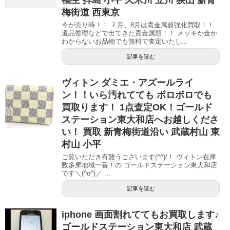
梅街道 西東京
今が売り時！！ ７月、8月は貴金属超強化買取！！
遺品整理などで出てきた貴金属類！！ メッキか金か
わからないお品物でも無料で査定いたし...
記事を読む
ヴィトン ダミエ・アズールライ
ン！！いら汚れてても ボロボロでも
買取ります！ 1点査定OK！ゴールド
ステーション東大和店へお越しくださ
い！ 買取 新青梅街道沿い 武蔵村山 東
村山 小平
ご覧いただき有難うございます(^^)/！ ヴィトン在庫
数多摩地域一番！の ゴールドステーション東大和店
です＼(^o^)／ ...
記事を読む
iphone 画面割れててもお買取します♪
ゴールドステーション東大和店 武蔵