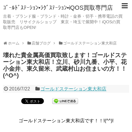
ｺﾞｰﾙﾄﾞｽﾃｰｼｮﾝ•ﾗｸﾞｽﾃｰｼｮﾝ•iQOS買取専門店
古着・ブランド服・ブランド・時計・金券・切手・携帯電話の買
取販売 リサイクルショップ 東京・埼玉で展開中！iQOSの買
取専門店もOPEN!
ホーム
店舗ブログ
ゴールドステーション東大和店
壊れた貴金属高価買取致します！ゴールドステ
ーション東大和店！立川、砂川九番、小平、花
小金井、東久留米、武蔵村山お住まいの方！！
(^O^)
2016/7/22
ゴールドステーション東大和店
ゴールドステーション東大和店です！！!(^^)!