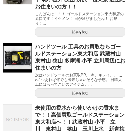
お住まいの方！！
こんばんは！！！ ゴールドステーション東大和店の
原口です！イケメン！ 日が延びましたね！ お祭
り！...
記事を読む
ハンドツール 工具のお買取ならゴー
ルドステーション東大和店 武蔵村山
東村山 狭山 多摩湖 小平 立川周辺にお
住まいの方
次はハンドツールのお買取PR。 キ、キレイ。。 こ
れ1つあれば何でも出来ちゃいそうな予感。 日曜大
工にはもってこいのアイテム。...
記事を読む
未使用の香水から使いかけの香水ま
で！！高価買取ゴールドステーション
東大和店へ！！武蔵村山 小平 立
川 東村山 狭山 玉川上水 新青梅