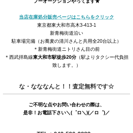
フーオークションやってます★
当店在庫処分販売ページはこちらをクリック
東京都東大和市高木3-413-1
新青梅街道沿い
駐車場完備（お蕎麦の清川さんと共用全20台以上）
＊新青梅街道ニトリさん目の前
＊西武拝島線
東大和市駅徒歩20分
（駅よりタクシー代負担
致します。）
な・なななんと！！査定無料です☆
ご不明な点やお問い合わせの際は、
是非！お電話下さい＼(゜ロ＼)(／ロ゜)／