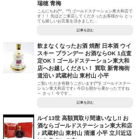
瑞穂 青梅
こんにちわ(*^。^*) ゴールドステーション東大和店で
す！！ 先ほどご来店してくださったお客様から とっ
ても嬉しいお言葉を頂きました...
記事を読む
飲まなくなったお酒 焼酎 日本酒 ウイ
スキー ブランデー お酒ならOK 1点査
定OK！ゴールドステーション東大和
店へお越しください！ 買取 新青梅街
道沿い 武蔵村山 東村山 小平
ご覧いただき有難うございます(^^)/ ゴールドステー
ション東大和店です♪ 今日も朝から暑かったですね
～ さっ！ 今です...
記事を読む
ルイ13世 高額買取り間違いなし!! お
酒ならゴールドステーション東大和店
♪ 武蔵村山 東村山 清瀬 小平 立川近辺