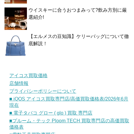
ウイスキーに合うおつまみって?飲み方別に厳
選紹介!
【エルメスの豆知識】ケリーバッグについて徹
底解説！
アイコス買取価格
店舗情報
プライバシーポリシーについて
■ iQOS アイコス買取専門店/高価買取価格表/2026年6月
現在
■ 電子タバコ グロー ( glo ) 買取 専門店
■プルーム・テック Ploom TECH 買取専門店の高価買取
価格表