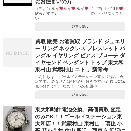
にお住まいの方
（#^。^#)ルイ
ルイ
ルイ
(#^。^#) ルイ13世
飲みたすぎるーーーーーーーー!!!(>。<) 箱なくても
い...
記事を読む
買取 販売 お酒買取 ブランド ジュエリ
ー リング ネックレス ブレスレット バ
ングル イヤリング ピアス ブローチ ダ
イヤモンド ペンダント トップ 東大和
東村山 武蔵村山 ニトリ 新青梅
こんにちは！ ゴールドステーション東大和店の小金
沢です。 みなさんは何色がお好きですか？ 僕は黄緑
色が好きです。 なので、僕の部屋の...
記事を読む
東大和時計電池交換、高価買取 査定
のみOK！！ゴールドステーション東
大和店！！武蔵村山 東村山 瑞穂 小
平 花小金井 狭山 所沢 西東京 近辺に