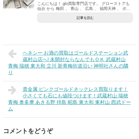
こんにちは！ glo買取専門店です。 グローストアも
仙台 から 梅田 、 青山 、 広島 、 福岡天神 、 ポ...
記事を読む
ヘネシー お酒の買取はゴールドステーション武
蔵村山店へ! 未開封ならなんでもＯＫ 武蔵村山
青梅 瑞穂 東大和 立川 新青梅街道沿い 神明社さんの隣
り
貴金属 ピンクゴールドネックレス買取ります！
小さくても石にも値段つけます！武蔵村山 瑞穂
青梅 奥多摩 あきる野 拝島 昭島 東大和 東村山 西武ドー
ム
コメントをどうぞ