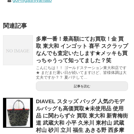
gol-higashiyamato
関連記事
多摩一番！最高額にてお買取！金 買
取 東大和 インゴット 喜平 スクラップ
なんでも査定いたします★メッキも買
っちゃうって知ってました？笑
こんにちは！！ ゴールドステーション東大和店です
★ まだまだ暑い日が続いてますけど、皆様体調は大
丈夫ですか？？ 夏バテして...
記事を読む
DIAVEL スタッズ バッグ 人気のモデ
ルバッグも高価買取★未使用品 使用
品 に関わらず☆ 買取 東大和 新青梅街
道 武蔵大和 小平 久米川 東村山 武蔵
村山 砂川 立川 福生 あきる野 西多摩