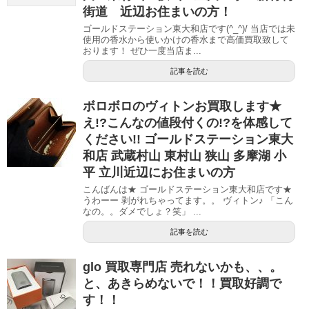
街道 近辺お住まいの方！
ゴールドステーション東大和店です(^_^)/ 当店では未
使用の香水から使いかけの香水まで高価買取致して
おります！ ぜひ一度当店ま...
記事を読む
ボロボロのヴィトンお買取します★
え!?こんなの値段付くの!?を体感して
ください!! ゴールドステーション東大
和店 武蔵村山 東村山 狭山 多摩湖 小
平 立川近辺にお住まいの方
こんばんは★ ゴールドステーション東大和店です★
うわーー 剥がれちゃってます。。 ヴィトン♪ 「こん
なの。。ダメでしょ？笑」 ...
記事を読む
glo 買取専門店 売れないかも、、。
と、あきらめないで！！買取好調で
す！！