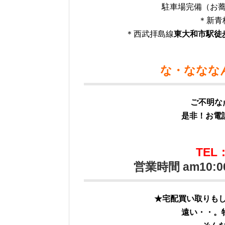
駐車場完備（お蕎
＊新青
＊西武拝島線
東大和市駅徒
な・ななな
ご不明な
是非！お電話
TEL：
営業時間 am10:0
★宅配買い取りも
遠い・・。