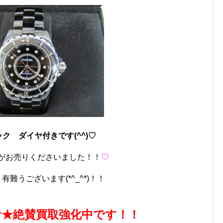
ク ダイヤ付きです(^^)♡
がお売りくださいました！！
♡
難うございます(*^_^*)！！
計★絶賛買取強化中です！！