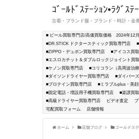
ｺﾞｰﾙﾄﾞｽﾃｰｼｮﾝ•ﾗｸﾞ
古着・ブランド服・ブランド・時計・金券
■ ビール買取専門店/高価買取価格 2024年12
■DR.STICK ドクタースティック買取専門店
■ZIPPO・デュポン買取専門店
■アイコス買
■エスロカチット＆ダブルロックジョイント買
■ケノン買取専門店
■コリコラン（高周波治療
■ダイソンドライヤー買取専門店
■ダイバー
■プロテイン買取専門店
■ミラブルplus・美
■固定電話・増設用子機買取専門店
■楽譜買
■高級ドライヤー買取専門店
ビデオ査定
プ
宅配買取フォーム
店舗情報
ホーム
店舗ブログ
ゴールドス