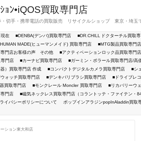
ｽﾃｰｼｮﾝ•iQOS買取専門店
・切手・携帯電話の買取販売 リサイクルショップ 東京・埼玉で展開
月現在
■DENBA(デンバ)買取専門店
■DR.CHILL ドクターチル買取
■HUMAN MADE(ヒューマンメイド) 買取専門店
■MTG製品買取専門
取専門店お客様の声 その他
■アクティベーションロック品買取専
取専門店
■カーナビ買取専門店
■ガーミン・ポラール買取専門店/
器）買取専門店 作成
■コンパクトデジタルカメラ買取専門店
■シ
ズウォッチ買取専門店
■デンキバリブラシ買取専門店
■ドライブレ
顔器買取専門店
■モンクレール Moncler 買取専門店
■リカバリーウ
取専門店
■磁気ネックレス買取専門店（コラントッテ・ファイテン・846Y
ライバシーポリシーについて
ポップインアラジンpopInAladdin買取
テーション東大和店