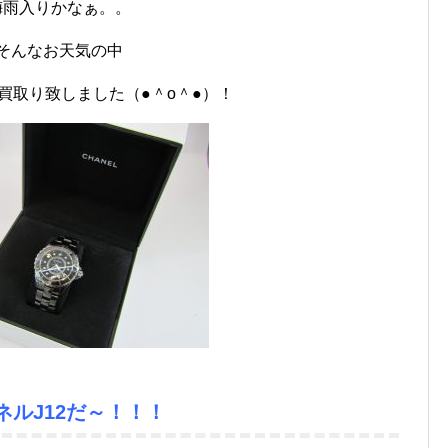
梅雨入りかなぁ。。
そんなお天気の中
買取り致しました（●＾o＾●）！
ネルJ12だ～！！！