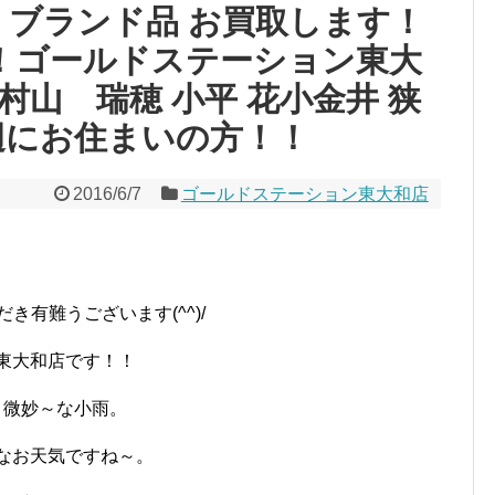
12 ブランド品 お買取します！
！！ゴールドステーション東大
村山 瑞穂 小平 花小金井 狭
辺にお住まいの方！！
2016/6/7
ゴールドステーション東大和店
き有難うございます(^^)/
東大和店です！！
微妙～な小雨。
なお天気ですね～。