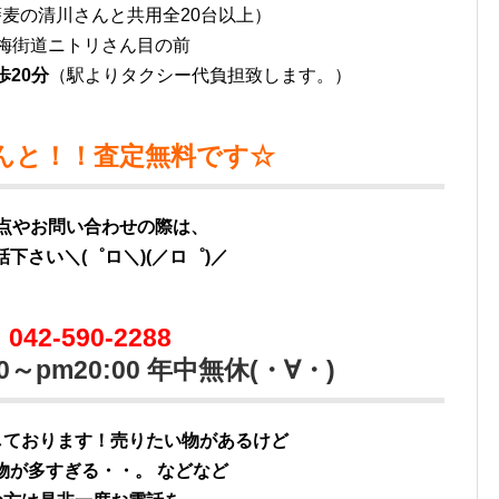
麦の清川さんと共用全20台以上）
梅街道ニトリさん目の前
歩20分
（駅よりタクシー代負担致します。）
んと！！査定無料です☆
点やお問い合わせの際は、
下さい＼(゜ロ＼)(／ロ゜)／
042-590-2288
0～pm20:00 年中無休(・∀・)
しております！売りたい物があるけど
物が多すぎる・・。 などなど