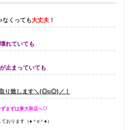
ゃなくっても
大丈夫
！
壊れていても
が止まっていても
取り致します＼(◎o◎)／！
せずまずは東大和店へ♡
ております（●＾o＾●）