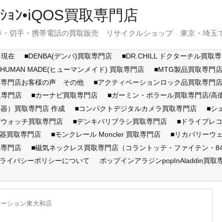
ｽﾃｰｼｮﾝ•iQOS買取専門店
・切手・携帯電話の買取販売 リサイクルショップ 東京・埼玉で展開
月現在
■DENBA(デンバ)買取専門店
■DR.CHILL ドクターチル買取
■HUMAN MADE(ヒューマンメイド) 買取専門店
■MTG製品買取専門
取専門店お客様の声 その他
■アクティベーションロック品買取専
取専門店
■カーナビ買取専門店
■ガーミン・ポラール買取専門店/
器）買取専門店 作成
■コンパクトデジタルカメラ買取専門店
■シ
ズウォッチ買取専門店
■デンキバリブラシ買取専門店
■ドライブレ
顔器買取専門店
■モンクレール Moncler 買取専門店
■リカバリーウ
取専門店
■磁気ネックレス買取専門店（コラントッテ・ファイテン・846Y
ライバシーポリシーについて
ポップインアラジンpopInAladdin買取
テーション東大和店