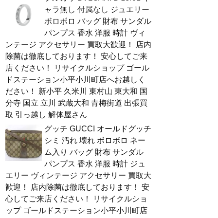
ャラ無し 付属なし ジュエリー
ボロボロ バッグ 財布 サンダル
パンプス 香水 洋服 時計 ヴィ
ンテージ アクセサリー 買取大歓迎！ 店内
除菌は徹底しております！ 安心してご来
店ください！ リサイクルショップ ゴール
ドステーション小平小川町店へお越しく
ださい！ 新小平 久米川 東村山 東大和 国
分寺 国立 立川 武蔵大和 青梅街道 出張買
取 引っ越し 解体屋さん
グッチ GUCCI オールドグッチ
シミ 汚れ 壊れ ボロボロ ネー
ム入り バッグ 財布 サンダル
パンプス 香水 洋服 時計 ジュ
エリー ヴィンテージ アクセサリー 買取大
歓迎！ 店内除菌は徹底しております！ 安
心してご来店ください！ リサイクルショ
ップ ゴールドステーション小平小川町店