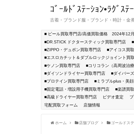
ｺﾞｰﾙﾄﾞｽﾃｰｼｮﾝ•ﾗｸﾞ
古着・ブランド服・ブランド・時計・金券
■ ビール買取専門店/高価買取価格 2024年12
■DR.STICK ドクタースティック買取専門店
■ZIPPO・デュポン買取専門店
■アイコス買
■エスロカチット＆ダブルロックジョイント買
■ケノン買取専門店
■コリコラン（高周波治療
■ダイソンドライヤー買取専門店
■ダイバー
■プロテイン買取専門店
■ミラブルplus・美
■固定電話・増設用子機買取専門店
■楽譜買
■高級ドライヤー買取専門店
ビデオ査定
プ
宅配買取フォーム
店舗情報
ホーム
店舗ブログ
ゴールドス