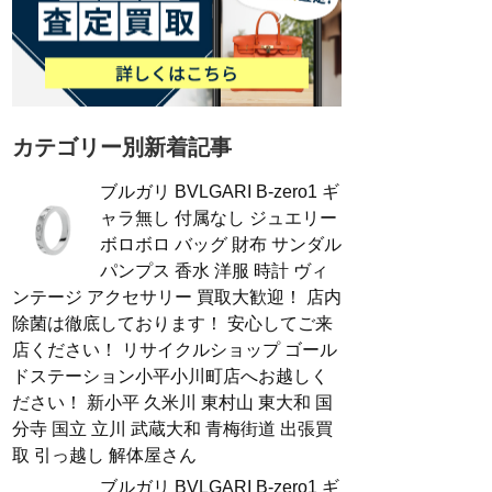
カテゴリー別新着記事
ブルガリ BVLGARI B-zero1 ギ
ャラ無し 付属なし ジュエリー
ボロボロ バッグ 財布 サンダル
パンプス 香水 洋服 時計 ヴィ
ンテージ アクセサリー 買取大歓迎！ 店内
除菌は徹底しております！ 安心してご来
店ください！ リサイクルショップ ゴール
ドステーション小平小川町店へお越しく
ださい！ 新小平 久米川 東村山 東大和 国
分寺 国立 立川 武蔵大和 青梅街道 出張買
取 引っ越し 解体屋さん
ブルガリ BVLGARI B-zero1 ギ