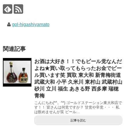
gol-higashiyamato
関連記事
お酒は大好き！！でもビール党なんだ
よね★買い取ってもらったお金でビー
ル買います笑 買取 東大和 新青梅街道
武蔵大和 小平 久米川 東村山 武蔵村山
砂川 立川 福生 あきる野 西多摩 瑞穂
青梅
こんにちわ(*^。^*) ゴールドステーション東大和店で
す！！ 皆さんは何党ですか？ 甘党や辛党・・・ 私
は飲めませんが笑 ビール...
記事を読む