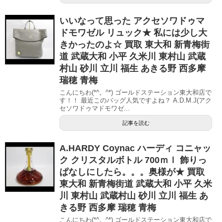
いいなって思った アクセソワドゥマ
ドモワゼル リュック★ 私には少し大
きかったのよ☆ 買取 東大和 新青梅街
道 武蔵大和 小平 久米川 東村山 武蔵
村山 砂川 立川 福生 あきる野 西多摩
瑞穂 青梅
こんにちわ(*^。^*) ゴールドステーション東大和店で
す！！ 最近このバッグ人気ですよね？ A.D.M.J(アク
セソワドゥマドモワゼ...
記事を読む
A.HARDY Coynac ハーディ コニャッ
ク クリスタルボトル 700ｍｌ 飾りっ
ぱなしにしたら。。。奥様が★ 買取
東大和 新青梅街道 武蔵大和 小平 久米
川 東村山 武蔵村山 砂川 立川 福生 あ
きる野 西多摩 瑞穂 青梅
こんにちわ(*^。^*) ゴールドステーション東大和店で