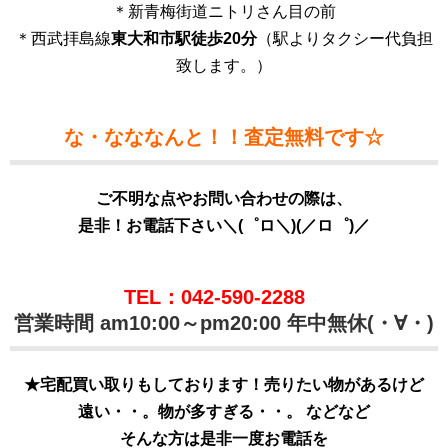
＊新青梅街道ニトリさん目の前
＊西武拝島線
東大和市駅徒歩20分
（駅よりタクシー代負担
致します。）
な・なななんと！！査定無料です☆
ご不明な点やお問い合わせの際は、
是非！お電話下さい＼(゜ロ＼)(／ロ゜)／
TEL：042-590-2288
営業時間 am10:00～pm20:00 年中無休(・∀・)
★宅配買い取りもしております！売りたい物があるけど
遠い・・。物が多すぎる・・。 などなど
そんな方は是非一度お電話を