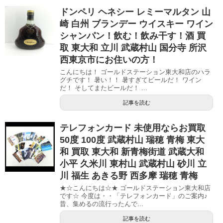
ドンペリ ヘネシー レミーマルタン 山
崎 白州 ブランデー ウイスキー ワイン
シャンパン！飲む！飲み干す！酒 買
取 東大和 立川 武蔵村山 国分寺 所沢
西東京市にお住いの方！
こんにちは！ ゴールドステーション東大和店のハラ
グチです！ 暑い！！ 暑すぎてビールだ！ ワイン
だ！ そしてまたビールだ！ ...
記事を読む
テレフォンカード 未使用ならお買取
50度 100度 武蔵村山 瑞穂 青梅 東大
和 買取 東大和 新青梅街道 武蔵大和
小平 久米川 東村山 武蔵村山 砂川 立
川 福生 あきる野 西多摩 瑞穂 青梅
★☆こんにちは☆★ ゴールドステーション東大和店
です☆ 今度は・・「テレフォンカード」のご案内♪
昔、集めるの流行ったんで...
記事を読む