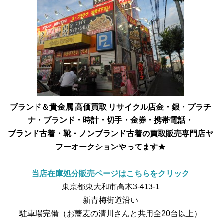
ブランド＆貴金属 高価買取 リサイクル店
金・銀・プラチ
ナ・ブランド・時計・切手・金券・携帯電話・
ブランド古着・靴・ノンブランド古着の買取販売専門店
ヤ
フーオークションやってます★
当店在庫処分販売ページはこちらをクリック
東京都東大和市高木3-413-1
新青梅街道沿い
駐車場完備（お蕎麦の清川さんと共用全20台以上）