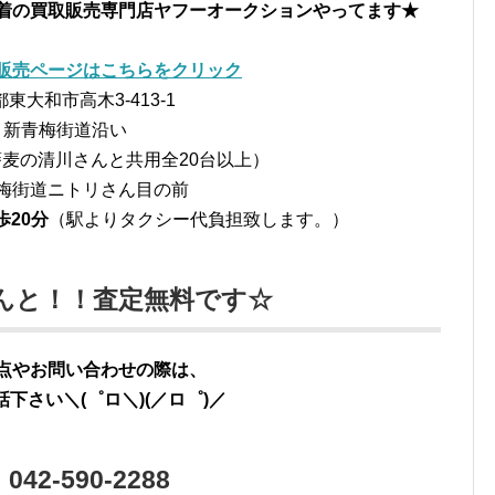
着の買取販売専門店
ヤフーオークションやってます★
販売ページはこちらをクリック
東大和市高木3-413-1
新青梅街道沿い
麦の清川さんと共用全20台以上）
梅街道ニトリさん目の前
歩20分
（駅よりタクシー代負担致します。）
んと！！査定無料です☆
点やお問い合わせの際は、
下さい＼(゜ロ＼)(／ロ゜)／
：042-590-2288