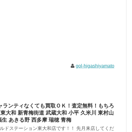
gol-higashiyamato
ャランティなくても買取ＯＫ！査定無料！もちろ
東大和 新青梅街道 武蔵大和 小平 久米川 東村山
福生 あきる野 西多摩 瑞穂 青梅
 ゴールドステーション東大和店です！！ 先月来店してくだ