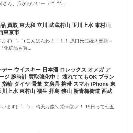
ん、爪かわいいー（*^_^*...
品 買取 東大和 立川 武蔵村山 玉川上水 東村山
 西東京市
ます(゜-゜) こんばんわ！！！！ 原口氏に続き更新～
化粧品も買...
ンデー ウイスキー 日本酒 ロレックス オメガ ア
ージ 腕時計 買取強化中！ 壊れててもOK ブラン
指輪 ダイヤ 骨董 文房具 携帯 スマホ iPhone 東
玉川上水 東村山 福生 拝島 狭山 新青梅街道 西武
ます(゜-゜)！ 晴天万歳＼(◎o◎)／！ 15日って七五