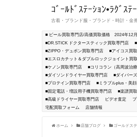
ｺﾞｰﾙﾄﾞｽﾃｰｼｮﾝ•ﾗｸﾞ
古着・ブランド服・ブランド・時計・金券
■ ビール買取専門店/高価買取価格 2024年12
■DR.STICK ドクタースティック買取専門店
■ZIPPO・デュポン買取専門店
■アイコス買
■エスロカチット＆ダブルロックジョイント買
■ケノン買取専門店
■コリコラン（高周波治療
■ダイソンドライヤー買取専門店
■ダイバー
■プロテイン買取専門店
■ミラブルplus・美
■固定電話・増設用子機買取専門店
■楽譜買
■高級ドライヤー買取専門店
ビデオ査定
プ
宅配買取フォーム
店舗情報
ホーム
店舗ブログ
ゴールドス