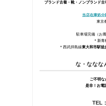
ブランド古着・靴・ノンブランド古
当店在庫処分
東京都
駐車場完備（お蕎
＊新青
＊西武拝島線
東大和市駅徒
な・ななな
ご不明な
是非！お電話
TEL