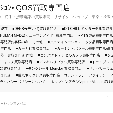
ｽﾃｰｼｮﾝ•iQOS買取専門店
・切手・携帯電話の買取販売 リサイクルショップ 東京・埼玉で展開
月現在
■DENBA(デンバ)買取専門店
■DR.CHILL ドクターチル買取
■HUMAN MADE(ヒューマンメイド) 買取専門店
■MTG製品買取専門
取専門店お客様の声 その他
■アクティベーションロック品買取専
取専門店
■カーナビ買取専門店
■ガーミン・ポラール買取専門店/
器）買取専門店 作成
■コンパクトデジタルカメラ買取専門店
■シ
ズウォッチ買取専門店
■デンキバリブラシ買取専門店
■ドライブレ
顔器買取専門店
■モンクレール Moncler 買取専門店
■リカバリーウ
取専門店
■磁気ネックレス買取専門店（コラントッテ・ファイテン・846Y
ライバシーポリシーについて
ポップインアラジンpopInAladdin買取
テーション東大和店