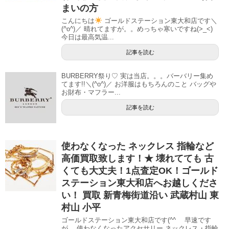
まいの方
こんにちは
ゴールドステーション東大和店です＼
(^o^)／ 晴れてますが。。めっちゃ寒いですね(>_<)
今日は最高気温...
記事を読む
BURBERRY祭り♡ 実は当店。。。バーバリー集め
てます!!＼(^o^)／ お洋服はもちろんのこと バッグや
お財布・マフラー...
記事を読む
使わなくなった ネックレス 指輪など
高価買取致します！★ 壊れてても 古
くても大丈夫！1点査定OK！ゴールド
ステーション東大和店へお越しくださ
い！ 買取 新青梅街道沿い 武蔵村山 東
村山 小平
ゴールドステーション東大和店です(^^ゞ 早速です
が、 使わなくなったアクセサリー ネックレス・指輪