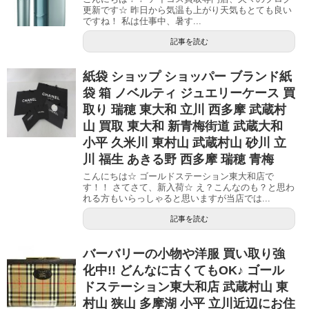
更新です☆ 昨日から気温も上がり天気もとても良い
ですね！ 私は仕事中、暑す...
記事を読む
紙袋 ショップ ショッパー ブランド紙
袋 箱 ノベルティ ジュエリーケース 買
取り 瑞穂 東大和 立川 西多摩 武蔵村
山 買取 東大和 新青梅街道 武蔵大和
小平 久米川 東村山 武蔵村山 砂川 立
川 福生 あきる野 西多摩 瑞穂 青梅
こんにちは☆ ゴールドステーション東大和店で
す！！ さてさて、新入荷☆ え？こんなのも？と思わ
れる方もいらっしゃると思いますが当店では...
記事を読む
バーバリーの小物や洋服 買い取り強
化中!! どんなに古くてもOK♪ ゴール
ドステーション東大和店 武蔵村山 東
村山 狭山 多摩湖 小平 立川近辺にお住