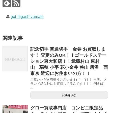
gol-higashiyamato
関連記事
記念切手 普通切手 金券 お買取しま
す！ 査定のみOK！！ゴールドステー
ション東大和店！！武蔵村山 東村
山 瑞穂 小平 花小金井 狭山 所沢 西
東京 近辺にお住まいの方！！
ご覧いただき有難うございます(゜-゜)！！ 当店、ブ
ランド品以外にも買取してるんです！！！ 例えば、
...
記事を読む
グロー買取専門店 コンビニ限定品