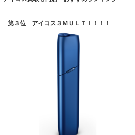
第３位 アイコス３ＭＵＬＴＩ！！！