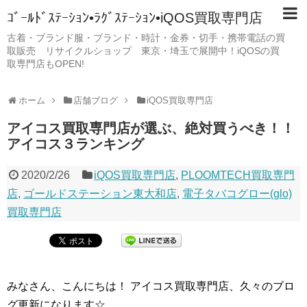
ｺﾞｰﾙﾄﾞｽﾃｰｼｮﾝ•ﾗｸﾞｽﾃｰｼｮﾝ•iQOS買取専門店
古着・ブランド服・ブランド・時計・金券・切手・携帯電話の買
取販売 リサイクルショップ 東京・埼玉で展開中！iQOSの買
取専門店もOPEN!
ホーム
店舗ブログ
iQOS買取専門店
アイコス買取専門店が選ぶ、絶対買うべき！！
アイコス３ランキング
2020/2/26
iQOS買取専門店
,
PLOOMTECH買取専門
店
,
ゴールドステーション東大和店
,
電子タバコグロー(glo)
買取専門店
みなさん、こんにちは！ アイコス買取専門店、久々のブロ
グ更新になります☆