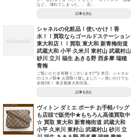
など。 壊れてしまった。。 石...
記事を読む
シャネルの化粧品！使いかけ！香
水！！買取ならゴールドステーション
東大和店！！買取 東大和 新青梅街道
武蔵大和 小平 久米川 東村山 武蔵村山
砂川 立川 福生 あきる野 西多摩 瑞穂
青梅
ご覧いただき有難うございます(^^)/ 本日、シャネル
のコスメ類★ お買取り致しました～♪ 使いかけでも
全然OK！ 東京都東大和市高...
記事を読む
ヴィトン ダミエ ポーチ お手軽バッグ
も店頭で販売中★もちろん高価買取中
☆ 買取 東大和 新青梅街道 武蔵大和
小平 久米川 東村山 武蔵村山 砂川 立
川 福生 あきる野 西多摩 瑞穂 青梅