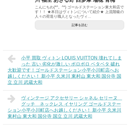
こんにちわ(*^。^*) ゴールドステーション東大和店で
す！！ ★本日はヴィトンについて紹介★ 上流階級の
人々の荷造り職人となったヴィ...
記事を読む
小平 買取 ヴィトン LOUIS VUITTON 壊れてしま
った 古い 劣化が激しい ボロボロ ベタベタ 破れ
大歓迎です！ゴールドステーション小平小川町店へお
越しください！ 新小平 久米川 東村山 東大和 国分寺 国
立 立川 武蔵大和
ヴィンテージ アクセサリー シャネル セリーヌ
グッチ ネックレス イヤリング ゴールドステー
ション小平小川町店へお越しください！ 新小平 久米川
東村山 東大和 国分寺 国立 立川 武蔵大和