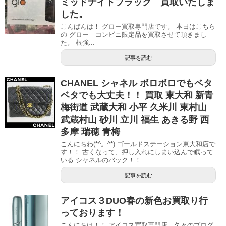
ミッドナイトブラック 買取いたしま
した。
こんばんは！ グロー買取専門店です。 本日はこちら
の グロー コンビニ限定品を買取させて頂きまし
た。 根強...
記事を読む
CHANEL シャネル ボロボロでもベタ
ベタでも大丈夫！！ 買取 東大和 新青
梅街道 武蔵大和 小平 久米川 東村山
武蔵村山 砂川 立川 福生 あきる野 西
多摩 瑞穂 青梅
こんにちわ(*^。^*) ゴールドステーション東大和店で
す！！ 古くなって、押し入れにしまい込んで眠って
いる シャネルのバック！！ ...
記事を読む
アイコス３DUO春の新色お買取り行
っております！
こんにちは！！ アイコス買取専門店、久々のブログ