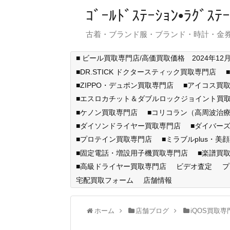
ｺﾞｰﾙﾄﾞｽﾃｰｼｮﾝ•ﾗｸﾞ
古着・ブランド服・ブランド・時計・金券
■ ビール買取専門店/高価買取価格 2024年12
■DR.STICK ドクタースティック買取専門店
■ZIPPO・デュポン買取専門店
■アイコス買
■エスロカチット＆ダブルロックジョイント買
■ケノン買取専門店
■コリコラン（高周波治療
■ダイソンドライヤー買取専門店
■ダイバー
■プロテイン買取専門店
■ミラブルplus・美
■固定電話・増設用子機買取専門店
■楽譜買
■高級ドライヤー買取専門店
ビデオ査定
プ
宅配買取フォーム
店舗情報
ホーム
店舗ブログ
iQOS買取専