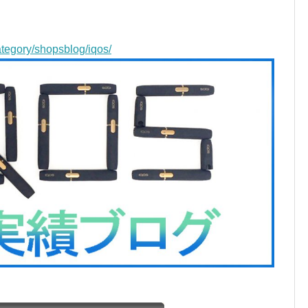
ategory/shopsblog/iqos/