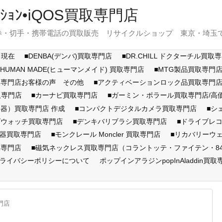
ｽﾃｰｼｮﾝ•iQOS買取専門店
・切手・携帯電話の買取販売 リサイクルショップ 東京・埼玉で展開
月現在
■DENBA(デンバ)買取専門店
■DR.CHILL ドクターチル買取
■HUMAN MADE(ヒューマンメイド) 買取専門店
■MTG製品買取専門
取専門店お客様の声 その他
■アクティベーションロック品買取専
取専門店
■カーナビ買取専門店
■ガーミン・ポラール買取専門店/
器）買取専門店 作成
■コンパクトデジタルカメラ買取専門店
■シ
ズウォッチ買取専門店
■デンキバリブラシ買取専門店
■ドライブレ
顔器買取専門店
■モンクレール Moncler 買取専門店
■リカバリーウ
取専門店
■磁気ネックレス買取専門店（コラントッテ・ファイテン・846Y
ライバシーポリシーについて
ポップインアラジンpopInAladdin買取
門店