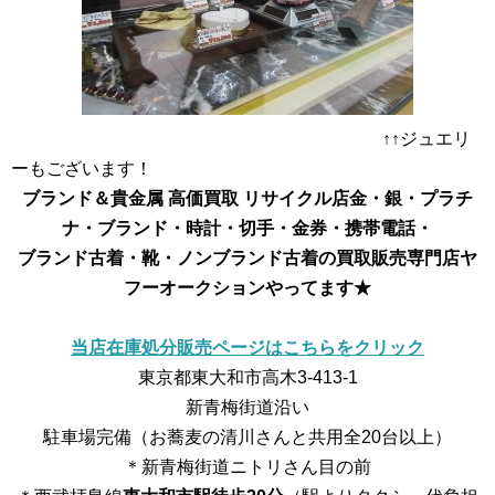
↑↑ジュエリ
ーもございます！
ブランド＆貴金属 高価買取 リサイクル店
金・銀・プラチ
ナ・ブランド・時計・切手・金券・携帯電話・
ブランド古着・靴・ノンブランド古着の買取販売専門店
ヤ
フーオークションやってます★
当店在庫処分販売ページはこちらをクリック
東京都東大和市高木3-413-1
新青梅街道沿い
駐車場完備（お蕎麦の清川さんと共用全20台以上）
＊新青梅街道ニトリさん目の前