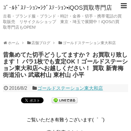
ｺﾞｰﾙﾄﾞｽﾃｰｼｮﾝ•ﾗｸﾞｽﾃｰｼｮﾝ•iQOS買取専門店
古着・ブランド服・ブランド・時計・金券・切手・携帯電話の買
取販売 リサイクルショップ 東京・埼玉で展開中！iQOSの買
取専門店もOPEN!
ホーム
店舗ブログ
ゴールドステーション東大和店
昔集めてた切手どうしてますか？ お買取り致し
ます！ バラ1枚でも査定OK！ゴールドステーシ
ョン東大和店へお越しください！ 買取 新青梅
街道沿い 武蔵村山 東村山 小平
2016/8/2
ゴールドステーション東大和店
ご覧いただき有難うございます(゜゜)