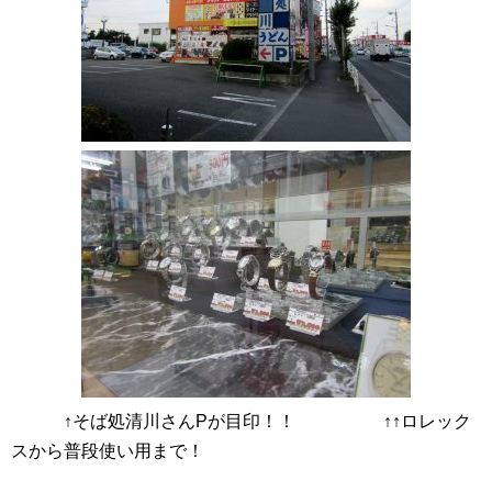
↑そば処清川さんPが目印！！ ↑↑ロレック
スから普段使い用まで！