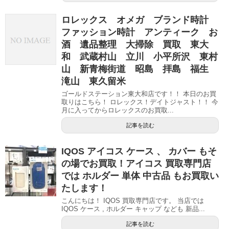
ロレックス オメガ ブランド時計
ファッション時計 アンティーク お
酒 遺品整理 大掃除 買取 東大
和 武蔵村山 立川 小平所沢 東村
山 新青梅街道 昭島 拝島 福生
滝山 東久留米
ゴールドステーション東大和店です！！ 本日のお買
取りはこちら！ ロレックス！デイトジャスト！！ 今
月に入ってからロレックスのお買取...
記事を読む
IQOS アイコス ケース 、 カバー もそ
の場でお買取！アイコス 買取専門店
では ホルダー 単体 中古品 もお買取い
たします！
こんにちは！ IQOS 買取専門店です。 当店では
IQOS ケース , ホルダー キャップ なども 新品...
記事を読む