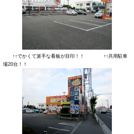
↑↑でかくて派手な看板が目印！！ ↑↑共用駐車
場20台！！