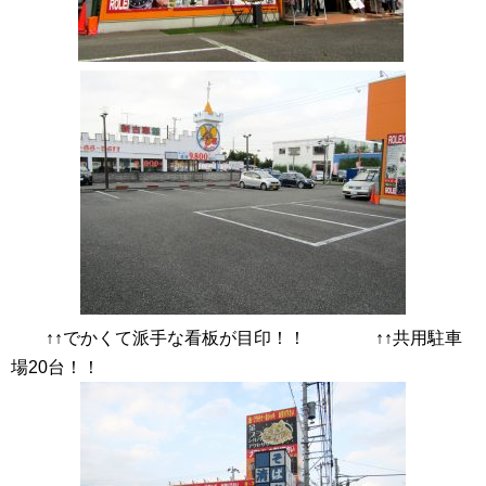
↑↑でかくて派手な看板が目印！！ ↑↑共用駐車
場20台！！