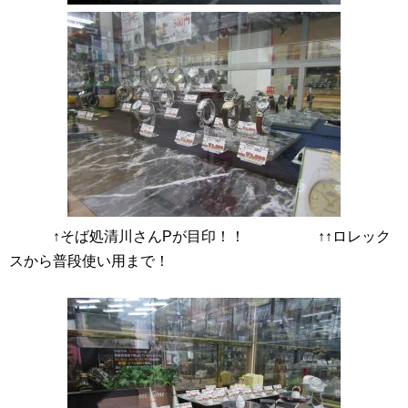
↑そば処清川さんPが目印！！ ↑↑ロレック
スから普段使い用まで！