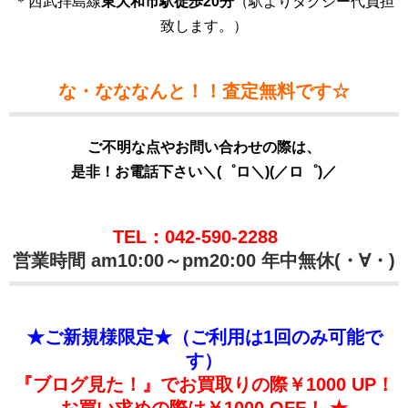
＊西武拝島線
東大和市駅徒歩20分
（駅よりタクシー代負担
致します。）
な・なななんと！！査定無料です☆
ご不明な点やお問い合わせの際は、
是非！お電話下さい＼(゜ロ＼)(／ロ゜)／
TEL：042-590-2288
営業時間 am10:00～pm20:00 年中無休(・∀・)
★ご新規様限定★（ご利用は1回のみ可能で
す）
『ブログ見た！』でお買取りの際￥1000 UP！
お買い求めの際は￥1000 OFF！ ★