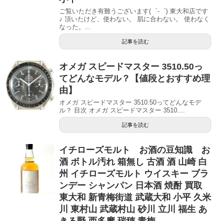
ご覧いただき有難うございます(゜-゜) 東大和店です
♪ 頂いたけど、使わない。 肌に合わない。 使わなく
なった。...
記事を読む
オメガ スピードマスター 3510.50っ
てどんなモデル？【値段とおすすめ理
由】
オメガ スピードマスター 3510.50ってどんなモデ
ル？ 目次 オメガ スピードマスター 3510....
記事を読む
イチローズモルト お酒の豆知識 お
酒 ボトル汚れ 箱無し 古酒 酒 山崎 白
州 イチローズモルト ウイスキー ブラ
ンデー シャンパン 日本酒 焼酎 買取
東大和 新青梅街道 武蔵大和 小平 久米
川 東村山 武蔵村山 砂川 立川 福生 あ
きる野 西多摩 瑞穂 青梅