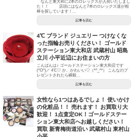
なんと東大和に2本のロレックスが入荷いたしまし
た！！ 店頭にはなんと7本のロレックス達が相
棒を探しています！...
記事を読む
4℃ ブランド ジュエリー つけなくな
った指輪お売りください！ ゴールド
ステーション東大和店 武蔵村山 昭島
立川 小平近辺にお住まいの方
こんばんは♪ ゴールドステーション東大和店です
(^O^)／ 4℃♡ か、かわいい♡（*^_^*） こんなのプ
レゼントされたら瞬殺...
記事を読む
女性なら1つはあるでしょ！ 使いかけ
の化粧品！！ 売れます！ お買取り大
歓迎！ 1点査定OK！ゴールドステー
ション東大和店へお越しください！
買取 新青梅街道沿い 武蔵村山 東村山
小平