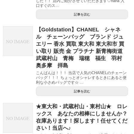
した！！ 店内ご紹介させていただきます♡haha 入
口すぐのス...
記事を読む
【Goldstation】CHANEL シャネ
ル チェーンバッグ ブランド ジュ
エリー 香水 買取 東大和 東大和市 買
い取り 販売 金 プラチナ 新青梅街道
武蔵村山 青梅 瑞穂 福生 羽村
奥多摩 拝島
こんばんは！！！ 当店で人気のCHANELのチェーン
バッグ！！！ ちょっとオシャレするときにあると便
利な小さめバッグです☆ ...
記事を読む
★東大和・武蔵村山・東村山★ ロレ
ックス あなたの相棒にしませんか？
在庫あります！探します！任せてくだ
さい！当店へ♪