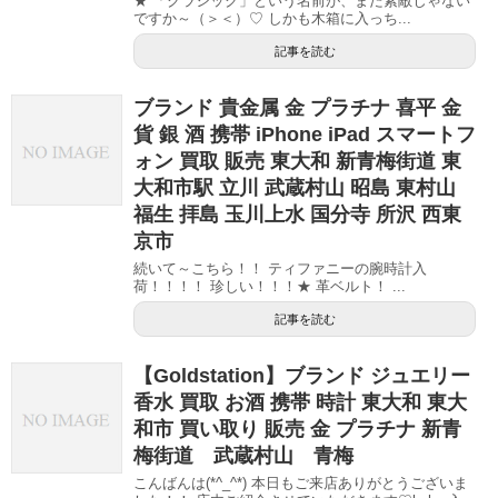
★ 「クラシック」という名前が、また素敵じゃない
ですか～（＞＜）♡ しかも木箱に入っち...
記事を読む
ブランド 貴金属 金 プラチナ 喜平 金
貨 銀 酒 携帯 iPhone iPad スマートフ
ォン 買取 販売 東大和 新青梅街道 東
大和市駅 立川 武蔵村山 昭島 東村山
福生 拝島 玉川上水 国分寺 所沢 西東
京市
続いて～こちら！！ ティファニーの腕時計入
荷！！！！ 珍しい！！！★ 革ベルト！ ...
記事を読む
【Goldstation】ブランド ジュエリー
香水 買取 お酒 携帯 時計 東大和 東大
和市 買い取り 販売 金 プラチナ 新青
梅街道 武蔵村山 青梅
こんばんは(*^_^*) 本日もご来店ありがとうございま