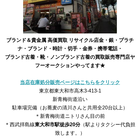
ブランド＆貴金属 高価買取 リサイクル店
金・銀・プラチ
ナ・ブランド・時計・切手・金券・携帯電話・
ブランド古着・靴・ノンブランド古着の買取販売専門店
ヤ
フーオークションやってます★
当店在庫処分販売ページはこちらをクリック
東京都東大和市高木3-413-1
新青梅街道沿い
駐車場完備（お蕎麦の清川さんと共用全20台以上）
＊新青梅街道ニトリさん目の前
＊西武拝島線
東大和市駅徒歩20分
（駅よりタクシー代負担
致します。）