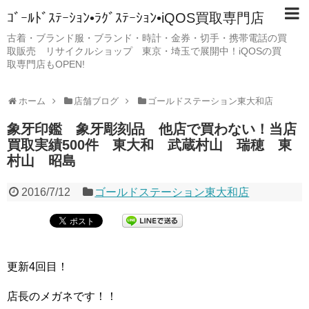
ｺﾞｰﾙﾄﾞｽﾃｰｼｮﾝ•ﾗｸﾞｽﾃｰｼｮﾝ•iQOS買取専門店
古着・ブランド服・ブランド・時計・金券・切手・携帯電話の買
取販売 リサイクルショップ 東京・埼玉で展開中！iQOSの買
取専門店もOPEN!
ホーム
店舗ブログ
ゴールドステーション東大和店
象牙印鑑 象牙彫刻品 他店で買わない！当店
買取実績500件 東大和 武蔵村山 瑞穂 東
村山 昭島
2016/7/12
ゴールドステーション東大和店
更新4回目！
店長のメガネです！！