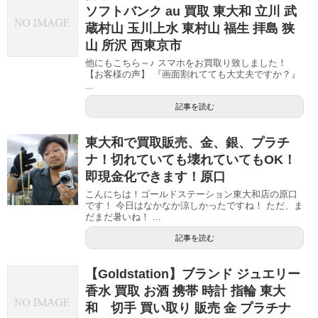
ソフトバンク au 買取 東大和 立川 武
蔵村山 玉川上水 東村山 福生 拝島 狭
山 所沢 西東京市
他にもこちら～♪ スマホをお買取り致しました！
【お客様の声】 『画面割れてても大丈夫ですか？』
...
記事を読む
東大和で買取販売、金、銀、プラチ
ナ！切れていても壊れていてもOK！
即現金化できます！原口
こんにちは！ゴールドステーション東大和店の原口
です！ 今日はなかなか涼しかったですね！ ただ、ま
だまだ暑いね！ ...
記事を読む
【Goldstation】ブランド ジュエリー
香水 買取 お酒 携帯 時計 指輪 東大
和 切手 買い取り 販売 金 プラチナ