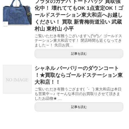
プラダのカナパ トートバッグ 買取強
化中！ 壊れててもOK 1点査定OK！ゴ
ールドステーション東大和店へお越し
ください！ 買取 新青梅街道沿い 武蔵
村山 東村山 小平
ご覧いただき有難うございます＼(^o^)／ ゴールドス
テーション東大和店です！ 閉店時間も近くなってき
ました～！ 先日お買...
記事を読む
シャネル バーバリーのダウンコート
！★買取ならゴールドステーション東
大和店！！
ご覧いただき有難うござます(゜-゜) 東大和店は本日
も営業中～♪ そーんな本日のお買取りさせて頂きま
したお品物★ ...
記事を読む