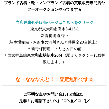
ブランド古着・靴・ノンブランド古着の買取販売専門店
ヤ
フーオークションやってます★
当店在庫処分販売ページはこちらをクリック
東京都東大和市高木3-413-1
新青梅街道沿い
駐車場完備（お蕎麦の清川さんと共用全20台以上）
＊新青梅街道ニトリさん目の前
＊西武拝島線
東大和市駅徒歩20分
（駅よりタクシー代負担
致します。）
な・なななんと！！査定無料です☆
ご不明な点やお問い合わせの際は、
是非！お電話下さい＼(゜ロ＼)(／ロ゜)／