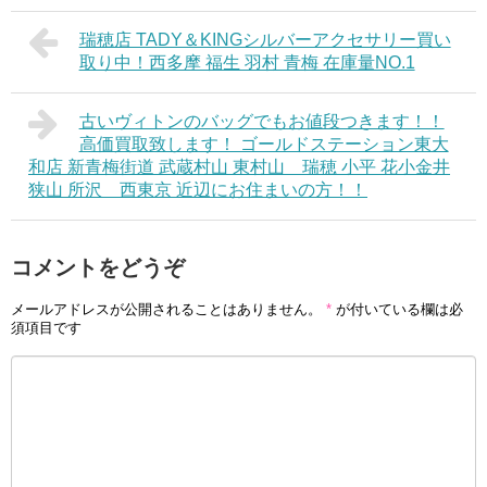
瑞穂店 TADY＆KINGシルバーアクセサリー買い
取り中！西多摩 福生 羽村 青梅 在庫量NO.1
古いヴィトンのバッグでもお値段つきます！！
高価買取致します！ ゴールドステーション東大
和店 新青梅街道 武蔵村山 東村山 瑞穂 小平 花小金井
狭山 所沢 西東京 近辺にお住まいの方！！
コメントをどうぞ
メールアドレスが公開されることはありません。
*
が付いている欄は必
須項目です