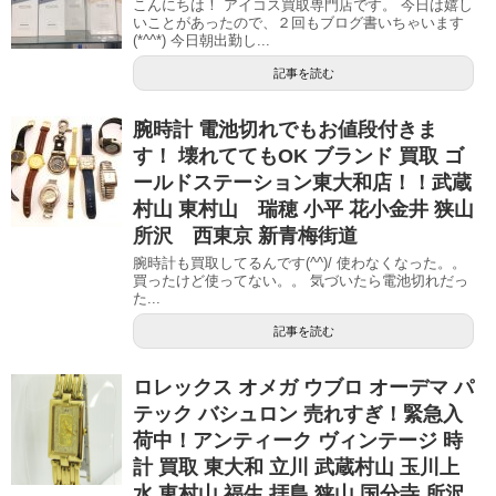
こんにちは！ アイコス買取専門店です。 今日は嬉し
いことがあったので、２回もブログ書いちゃいます
(*^^*) 今日朝出勤し...
記事を読む
腕時計 電池切れでもお値段付きま
す！ 壊れててもOK ブランド 買取 ゴ
ールドステーション東大和店！！武蔵
村山 東村山 瑞穂 小平 花小金井 狭山
所沢 西東京 新青梅街道
腕時計も買取してるんです(^^)/ 使わなくなった。。
買ったけど使ってない。。 気づいたら電池切れだっ
た...
記事を読む
ロレックス オメガ ウブロ オーデマ パ
テック バシュロン 売れすぎ！緊急入
荷中！アンティーク ヴィンテージ 時
計 買取 東大和 立川 武蔵村山 玉川上
水 東村山 福生 拝島 狭山 国分寺 所沢