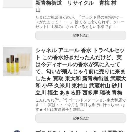
新青梅街道 リサイクル 青梅 村
山
たまにご相談頂くのが、「ブランド品の空箱やケー
スがたまって・・・」 捨てるに捨てられず、クロー
ゼットに山積みにされている方もいる様です ...
記事を読む
シャネル アユール 香水 トラベルセッ
ト この香水好きだったんだけど、実
は今ディオールの香水が気に入って
て、匂いが飛んじゃう前に売りに来ま
した★ 買取 東大和 新青梅街道 武蔵大
和 小平 久米川 東村山 武蔵村山 砂川
立川 福生 あきる野 西多摩 瑞穂 青梅
こんにちわ(*^。^*) ゴールドステーション東大和店で
す！！ 実は・・・今月も 来月も旅行に行っちゃいま
す★ 4月は友達親子と群馬...
記事を読む