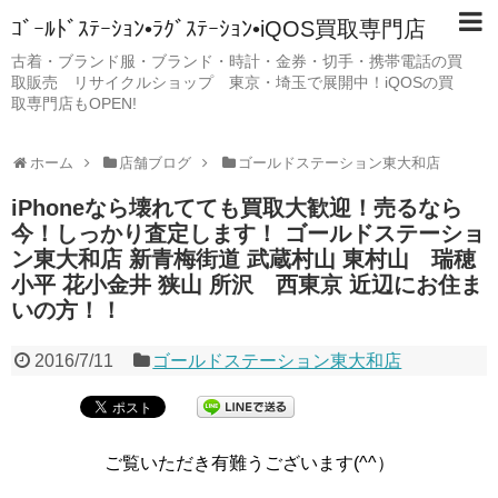
ｺﾞｰﾙﾄﾞｽﾃｰｼｮﾝ•ﾗｸﾞｽﾃｰｼｮﾝ•iQOS買取専門店
古着・ブランド服・ブランド・時計・金券・切手・携帯電話の買
取販売 リサイクルショップ 東京・埼玉で展開中！iQOSの買
取専門店もOPEN!
ホーム
店舗ブログ
ゴールドステーション東大和店
iPhoneなら壊れてても買取大歓迎！売るなら
今！しっかり査定します！ ゴールドステーショ
ン東大和店 新青梅街道 武蔵村山 東村山 瑞穂
小平 花小金井 狭山 所沢 西東京 近辺にお住ま
いの方！！
2016/7/11
ゴールドステーション東大和店
ご覧いただき有難うございます(^^）