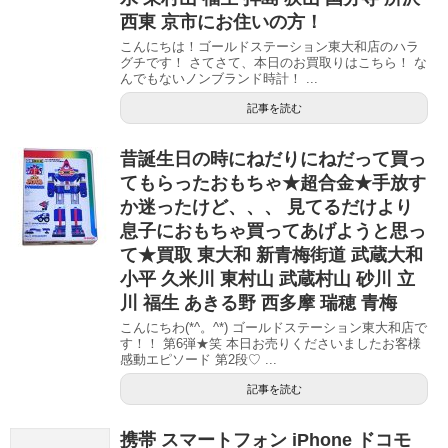
西東 京市にお住いの方！
こんにちは！ゴールドステーション東大和店のハラ
グチです！ さてさて、本日のお買取りはこちら！ な
んでもないノンブランド時計！ ...
記事を読む
昔誕生日の時にねだりにねだって買っ
てもらったおもちゃ★超合金★手放す
か迷ったけど、、、 見てるだけより
息子におもちゃ買ってあげようと思っ
て★買取 東大和 新青梅街道 武蔵大和
小平 久米川 東村山 武蔵村山 砂川 立
川 福生 あきる野 西多摩 瑞穂 青梅
こんにちわ(*^。^*) ゴールドステーション東大和店で
す！！ 第6弾★笑 本日お売りくださいましたお客様
感動エピソード 第2段♡ ...
記事を読む
携帯 スマートフォン iPhone ドコモ