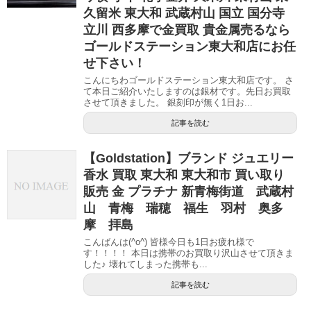
久留米 東大和 武蔵村山 国立 国分寺
立川 西多摩で金買取 貴金属売るなら
ゴールドステーション東大和店にお任
せ下さい！
こんにちわゴールドステーション東大和店です。 さ
て本日ご紹介いたしますのは銀材です。先日お買取
させて頂きました。 銀刻印が無く1日お...
記事を読む
【Goldstation】ブランド ジュエリー
香水 買取 東大和 東大和市 買い取り
販売 金 プラチナ 新青梅街道 武蔵村
山 青梅 瑞穂 福生 羽村 奥多
摩 拝島
こんばんは(^o^) 皆様今日も1日お疲れ様で
す！！！！ 本日は携帯のお買取り沢山させて頂きま
した♪ 壊れてしまった携帯も...
記事を読む