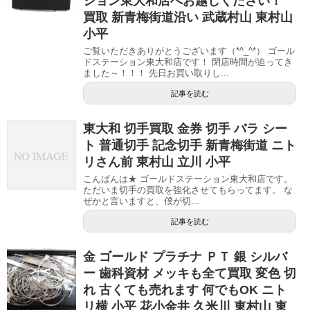
ション東大和店へお越しください！
買取 新青梅街道沿い 武蔵村山 東村山
小平
ご覧いただきありがとうございます（*^_^*） ゴール
ドステーション東大和店です！ 閉店時間が迫ってき
ました～！！！ 先日お買い取りし...
記事を読む
東大和 切手買取 金券 切手 バラ シー
ト 普通切手 記念切手 新青梅街道 ニト
リさん前 東村山 立川 小平
こんばんは★ ゴールドステーション東大和店です。
ただいま切手の買取を強化させてもらってます。 な
ぜかと言いますと、僕が切...
記事を読む
金 ゴールド プラチナ ＰＴ 銀 シルバ
ー 歯科資材 メッキも全て買取 変色 切
れ 古くても売れます 何でもOK ニト
リ横 小平 花小金井 久米川 東村山 東