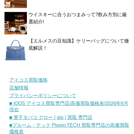
ウイスキーに合うおつまみって?飲み方別に厳
選紹介!
【エルメスの豆知識】ケリーバッグについて徹
底解説！
アイコス買取価格
店舗情報
プライバシーポリシーについて
■ iQOS アイコス買取専門店/高価買取価格表/2026年6月
現在
■ 電子タバコ グロー ( glo ) 買取 専門店
■プルーム・テック Ploom TECH 買取専門店の高価買取
価格表