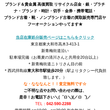
ブランド＆貴金属 高価買取 リサイクル店
金・銀・プラチ
ナ・ブランド・時計・切手・金券・携帯電話・
ブランド古着・靴・ノンブランド古着の買取販売専門店
ヤ
フーオークションやってます★
当店在庫処分販売ページはこちらをクリック
東京都東大和市高木3-413-1
新青梅街道沿い
駐車場完備（お蕎麦の清川さんと共用全20台以上）
＊新青梅街道ニトリさん目の前
＊西武拝島線
東大和市駅徒歩20分
（駅よりタクシー代負担
致します。）
な・なななんと！！査定無料です☆
ご不明な点やお問い合わせの際は、
是非！お電話下さい＼(゜ロ＼)(／ロ゜)／
TEL：
042-590-2288