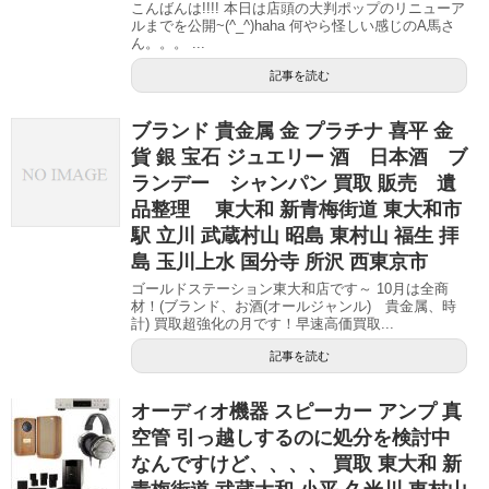
こんばんは!!!! 本日は店頭の大判ポップのリニューア
ルまでを公開~(^_^)haha 何やら怪しい感じのA馬さ
ん。。。 ...
記事を読む
ブランド 貴金属 金 プラチナ 喜平 金
貨 銀 宝石 ジュエリー 酒 日本酒 ブ
ランデー シャンパン 買取 販売 遺
品整理 東大和 新青梅街道 東大和市
駅 立川 武蔵村山 昭島 東村山 福生 拝
島 玉川上水 国分寺 所沢 西東京市
ゴールドステーション東大和店です～ 10月は全商
材！(ブランド、お酒(オールジャンル) 貴金属、時
計) 買取超強化の月です！早速高価買取...
記事を読む
オーディオ機器 スピーカー アンプ 真
空管 引っ越しするのに処分を検討中
なんですけど、、、、 買取 東大和 新