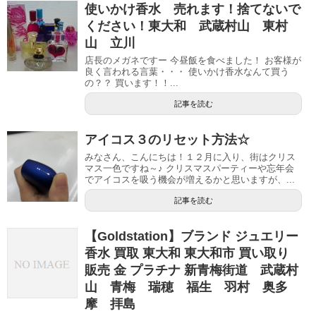
使いかけ香水 売れます！捨てないで
ください！東大和 武蔵村山 東村
山 立川
店長のメガネですー 今昼飯を食べました！ お客様が
良く言われる言葉・・・ 使いかけ香水なんて買う
の？？ 買います！！...
記事を読む
アイコス３のリセット方法☆
みなさん、こんにちは！１２月に入り、街はクリス
マス一色ですね～♪ クリスマスパーティーや忘年会
でアイコスを吸う機会が増えるかと思いますが、...
記事を読む
【Goldstation】ブランド ジュエリー
香水 買取 東大和 東大和市 買い取り
販売 金 プラチナ 新青梅街道 武蔵村
山 青梅 瑞穂 福生 羽村 奥多
摩 拝島