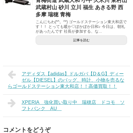
青梅街道 武蔵大和 小平 久米川 東村山
武蔵村山 砂川 立川 福生 あきる野 西
多摩 瑞穂 青梅
こんにちわ(*^。^*) ゴールドステーション東大和店で
す！！ とっても暖か♡ぽかぽか日和♪ 今日は、朝礼
があったんです 社長が参加する、な...
記事を読む
アディダス【adidas】ドルガバ【D＆G】ディー
ゼル【DIESEL】のバッグ、時計、小物を売るな
らゴールドステーション東大和店！！高価買取！！
XPERIA 強化買い取り中 瑞穂店 ドコモ ソ
フトバンク AU
コメントをどうぞ