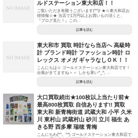
ルドステーション東大和店！！
ご覧いただき有難うございます(^^)/ ★☆東大和店お
得情報☆★ 当店で1万円以上お買いもの頂くと、
『ブログ見た！』この...
記事を読む
東大和市 買取 時計なら当店へ 高級時
計 ブランド時計 ファッション時計 ロ
レックス オメガ ギャラなしＯＫ！！
こんにちは☆ ゴールドステーション東大和店です！
台風がきてますね＞＜ しかも寒い^_^; ...
記事を読む
大口買取続出★100枚以上当たり前★
最高800枚買取 自信あります!! 買取
東大和 新青梅街道 武蔵大和 小平 久米
川 東村山 武蔵村山 砂川 立川 福生 あ
きる野 西多摩 瑞穂 青梅
こんにちわ(*^。^*) ゴールドステーション東大和店で