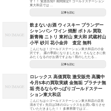
す！！ 緊急告知!! 期間限定!! ゴールドステーション
東大和店では ...
記事を読む
飲まないお酒 ウィスキー ブランデー
シャンパン ワイン 焼酎 ボトル 買取
新青梅 ニトリ 東村山 東大和 武蔵村山
小平 砂川 花小金井 査定 無料
こんにちは！ゴールドステーション東大和店の小金
沢です。 露の季節になりましたね！ そんなときに飲
みたくなるのがお酒ですよね！雨のしたたる...
記事を読む
ロレックス 高価買取 激安販売 高騰中
今月5本の買取実績 金無垢 プラチナ無
垢 売るならやっぱりゴールドステー
ション東大和店
こんにちは☆ゴールドステーション東大和店の店長
清水です♪ 先日は3本のロレックスをお買い取りさせ
ていただきました！！ 多摩界隈ではゴ...