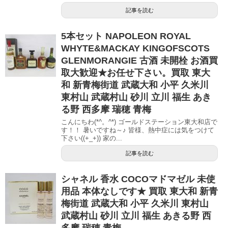
記事を読む
5本セット NAPOLEON ROYAL
WHYTE&MACKAY KINGOFSCOTS
GLENMORANGIE 古酒 未開栓 お酒買
取大歓迎★お任せ下さい。買取 東大
和 新青梅街道 武蔵大和 小平 久米川
東村山 武蔵村山 砂川 立川 福生 あき
る野 西多摩 瑞穂 青梅
こんにちわ(*^。^*) ゴールドステーション東大和店で
す！！ 暑いですね～♪ 皆様、熱中症には気をつけて
下さい((+_+)) 家の...
記事を読む
シャネル 香水 COCOマドマゼル 未使
用品 本体なしです★ 買取 東大和 新青
梅街道 武蔵大和 小平 久米川 東村山
武蔵村山 砂川 立川 福生 あきる野 西
多摩 瑞穂 青梅