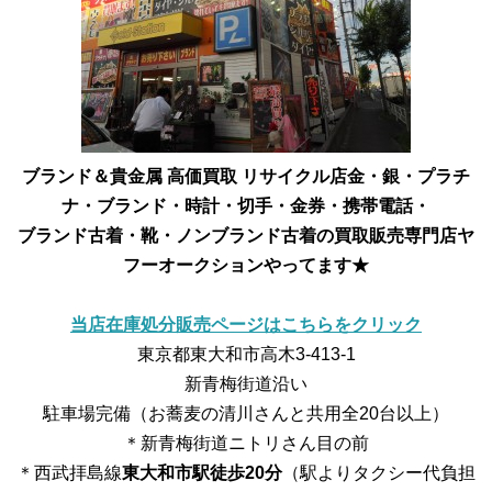
ブランド＆貴金属 高価買取 リサイクル店
金・銀・プラチ
ナ・ブランド・時計・切手・金券・携帯電話・
ブランド古着・靴・ノンブランド古着の買取販売専門店
ヤ
フーオークションやってます★
当店在庫処分販売ページはこちらをクリック
東京都東大和市高木3-413-1
新青梅街道沿い
駐車場完備（お蕎麦の清川さんと共用全20台以上）
＊新青梅街道ニトリさん目の前
＊西武拝島線
東大和市駅徒歩20分
（駅よりタクシー代負担