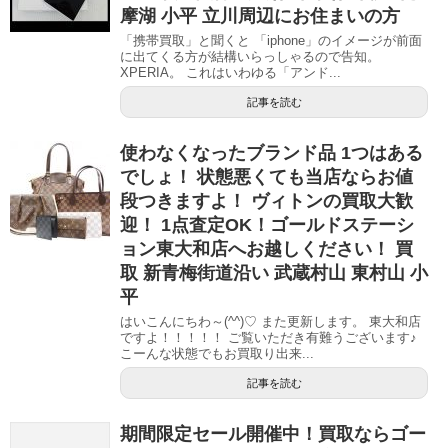
摩湖 小平 立川周辺にお住まいの方
「携帯買取」と聞くと 「iphone」のイメージが前面
に出てくる方が結構いらっしゃるので告知。
XPERIA。 これはいわゆる「アンド...
記事を読む
使わなくなったブランド品 1つはある
でしょ！ 状態悪くても当店ならお値
段つきますよ！ ヴィトンの買取大歓
迎！ 1点査定OK！ゴールドステーシ
ョン東大和店へお越しください！ 買
取 新青梅街道沿い 武蔵村山 東村山 小
平
はいこんにちわ～(^^)♡ また更新します。 東大和店
ですよ！！！！！ ご覧いただき有難うございます♪
こーんな状態でもお買取り出来...
記事を読む
期間限定セール開催中！買取ならゴー