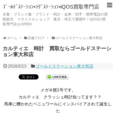
ｺﾞｰﾙﾄﾞｽﾃｰｼｮﾝ•ﾗｸﾞｽﾃｰｼｮﾝ•iQOS買取専門店
古着・ブランド服・ブランド・時計・金券・切手・携帯電話の買
取販売 リサイクルショップ 東京・埼玉で展開中！iQOSの買
取専門店もOPEN!
ホーム
店舗ブログ
ゴールドステーション東大和店
カルティエ 時計 買取ならゴールドステーシ
ョン東大和店
2016/2/13
ゴールドステーション東大和店
メガネ髭1号です。
カルティエ クラッシュ時計知ってます？？
馬車に轢かれたベニュワールにインスパイアされて誕生し
た