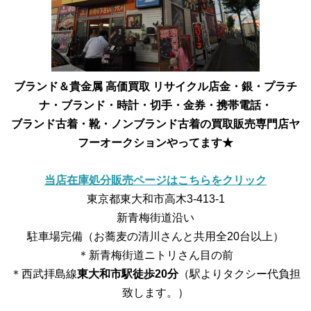
ブランド＆貴金属 高価買取 リサイクル店
金・銀・プラチ
ナ・ブランド・時計・切手・金券・携帯電話・
ブランド古着・靴・ノンブランド古着の買取販売専門店
ヤ
フーオークションやってます★
当店在庫処分販売ページはこちらをクリック
東京都東大和市高木3-413-1
新青梅街道沿い
駐車場完備（お蕎麦の清川さんと共用全20台以上）
＊新青梅街道ニトリさん目の前
＊西武拝島線
東大和市駅徒歩20分
（駅よりタクシー代負担
致します。）