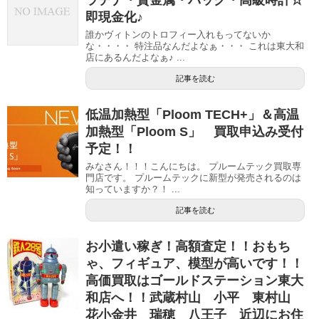
即現金化♪
誰かヴィトンのトロフィー入れもってないか
な・・・・ 特注品なんだよなぁ・・・ これは東大和
店にあるんだよなぁ♪ ...
記事を読む
低温加熱型「Ploom TECH+」＆高温
加熱型「Ploom S」 買取申込み受付
予定！！
みなさん！！！こんにちは。 プルームテック買取専
門店です。 プルームテックに新型が発売されるのは
知っていますか？！ ...
記事を読む
お小遣い稼ぎ！高額査定！！おもち
ゃ、フィギュア、模型が高いです！！
高価買取はゴールドステーション東大
和店へ！！武蔵村山 小平 東村山
花小金井 瑞穂 八王子 近辺にお住