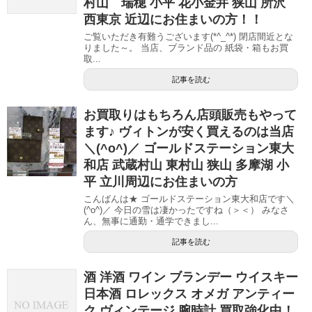
村山 瑞穂 小平 花小金井 狭山 所沢
西東京 近辺にお住まいの方！！
ご覧いただき有難うございます(*^_^*) 閉店間近とな
りました～。 当店、ブランド品の 紙袋・箱もお買
取...
記事を読む
お買取りはもちろん店頭販売もやって
ます♪ ヴィトンが安く買えるのは当店
＼(^o^)／ ゴールドステーション東大
和店 武蔵村山 東村山 狭山 多摩湖 小
平 立川周辺にお住まいの方
こんばんは★ ゴールドステーション東大和店です＼
(^o^)／ 今日の雪は凄かったですね（＞＜） みなさ
ん、無事に通勤・通学できまし...
記事を読む
酒 洋酒 ワイン ブランデー ウイスキー
日本酒 ロレックス オメガ アンティー
ク ヴィンテージ 腕時計 買取強化中！