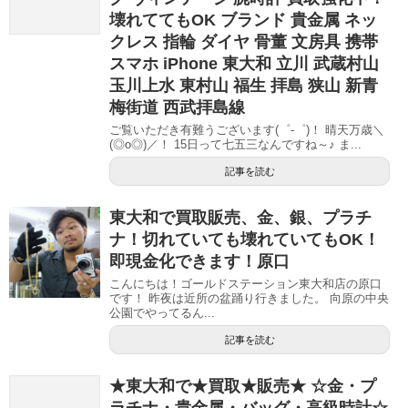
壊れててもOK ブランド 貴金属 ネッ
クレス 指輪 ダイヤ 骨董 文房具 携帯
スマホ iPhone 東大和 立川 武蔵村山
玉川上水 東村山 福生 拝島 狭山 新青
梅街道 西武拝島線
ご覧いただき有難うございます(゜-゜)！ 晴天万歳＼
(◎o◎)／！ 15日って七五三なんですね～♪ ま...
記事を読む
東大和で買取販売、金、銀、プラチ
ナ！切れていても壊れていてもOK！
即現金化できます！原口
こんにちは！ゴールドステーション東大和店の原口
です！ 昨夜は近所の盆踊り行きました。 向原の中央
公園でやってるん...
記事を読む
★東大和で★買取★販売★ ☆金・プ
ラチナ・貴金属・バッグ・高級時計☆