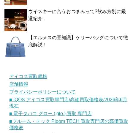
ウイスキーに合うおつまみって?飲み方別に厳
選紹介!
【エルメスの豆知識】ケリーバッグについて徹
底解説！
アイコス買取価格
店舗情報
プライバシーポリシーについて
■ iQOS アイコス買取専門店/高価買取価格表/2026年6月
現在
■ 電子タバコ グロー ( glo ) 買取 専門店
■プルーム・テック Ploom TECH 買取専門店の高価買取
価格表