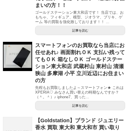
まいの方！！
ゴールドステーション東大和店です！ 当店では、お
もちゃ、フィギュア、模型、ジオラマ、ブリキ、ゲ
ーム 等の買取を強化致しております！！ ...
記事を読む
スマートフォンのお買取なら当店にお
任せあれ♪ 画面割れＯＫ 支払い残って
てもＯＫ 箱なしＯＫ ゴールドステー
ション東大和店 武蔵村山 東村山 清瀬
狭山 多摩湖 小平 立川近辺にお住まい
の方
先程もお買取しましたよ～スマートフォン★ これは
XPERIA♡ みなさん買い替えの時期なんですか？
（＾。＾）♪ iphone7、買った...
記事を読む
【Goldstation】ブランド ジュエリー
香水 買取 東大和 東大和市 買い取り