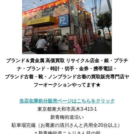
ブランド＆貴金属 高価買取 リサイクル店
金・銀・プラチ
ナ・ブランド・時計・切手・金券・携帯電話・
ブランド古着・靴・ノンブランド古着の買取販売専門店
ヤ
フーオークションやってます★
当店在庫処分販売ページはこちらをクリック
東京都東大和市高木3-413-1
新青梅街道沿い
駐車場完備（お蕎麦の清川さんと共用全20台以上）
＊新青梅街道ニトリさん目の前