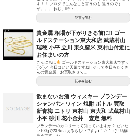
す！！ ブログでこんなこと言うのも 違うのです
が。。。 ねむ、眠い。。。 ...
記事を読む
貴金属 相場が下がりきる前に!! ゴー
ルドステーション東大和店 武蔵村山
瑞穂 小平 立川 東久留米 東村山付近に
お住まいの方
こんにちは
ゴールドステーション東大和店です＼
(^o^)／ 今日はいい天気ですね!! そして本日もたくさ
んの貴金属、お買取させて...
記事を読む
飲まないお酒 ウィスキー ブランデー
シャンパン ワイン 焼酎 ボトル 買取
新青梅 ニトリ 東村山 東大和 武蔵村山
小平 砂川 花小金井 査定 無料
ブランデーのカロリーって知っていますか？ だいた
い100gで237kcalあるらしいですよ( ﾟ △ ﾟ；)!! 結構
高めですよね！...