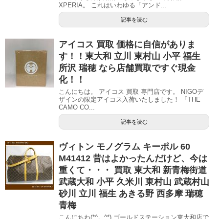
XPERIA。 これはいわゆる「アンド...
記事を読む
アイコス 買取 価格に自信がありま
す！！東大和 立川 東村山 小平 福生
所沢 瑞穂 なら店舗買取ですぐ現金
化！！
こんにちは。 アイコス 買取 専門店です。 NIGOデ
ザインの限定アイコス入荷いたしました！ 「THE
CAMO CO...
記事を読む
ヴィトン モノグラム キーポル 60
M41412 昔はよかったんだけど、今は
重くて・・・ 買取 東大和 新青梅街道
武蔵大和 小平 久米川 東村山 武蔵村山
砂川 立川 福生 あきる野 西多摩 瑞穂
青梅
こんにちわ(*^。^*) ゴールドステーション東大和店で