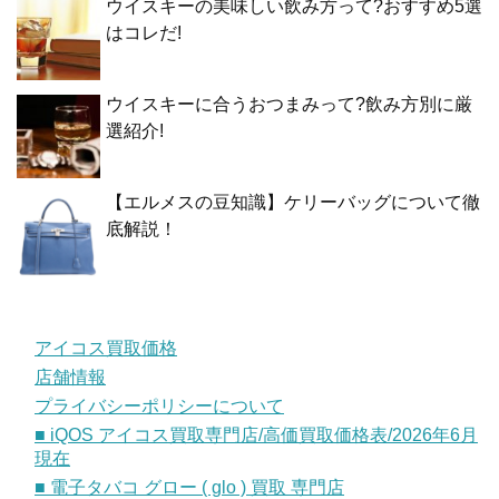
ウイスキーの美味しい飲み方って?おすすめ5選
はコレだ!
ウイスキーに合うおつまみって?飲み方別に厳
選紹介!
【エルメスの豆知識】ケリーバッグについて徹
底解説！
アイコス買取価格
店舗情報
プライバシーポリシーについて
■ iQOS アイコス買取専門店/高価買取価格表/2026年6月
現在
■ 電子タバコ グロー ( glo ) 買取 専門店