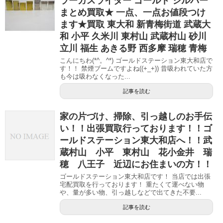
ラーガスライター ゴールド シルバー
まとめ買取★ 一点、一点お値段つけ
ます★買取 東大和 新青梅街道 武蔵大
和 小平 久米川 東村山 武蔵村山 砂川
立川 福生 あきる野 西多摩 瑞穂 青梅
こんにちわ(*^。^*) ゴールドステーション東大和店で
す！！ 禁煙ブームですよね((+_+)) 昔吸われていた方
も今は吸わなくなった...
記事を読む
家の片づけ、掃除、引っ越しのお手伝
い！！出張買取行っております！！ゴ
ールドステーション東大和店へ！！武
蔵村山 小平 東村山 花小金井 瑞
穂 八王子 近辺にお住まいの方！！
ゴールドステーション東大和店です！ 当店では出張
宅配買取を行っております！ 重たくて運べない物
や、量が多い物、引っ越しなどで出てきた不要...
記事を読む