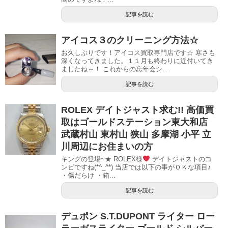
記事を読む
アイコス３のクリーニング方法☆
お久しぶりです！アイコス買取専門店です☆ 寒さも
深くなってきました。１１月も終わりに近付いてき
ましたね～！ これからの忘年会シ...
記事を読む
ROLEX デイトジャスト求む!! 高価買
取はゴールドステーション東大和店
武蔵村山 東村山 狭山 多摩湖 小平 立
川周辺にお住まいの方
キングの登場~★ ROLEX様
デイトジャストのコ
ンビですね(*^_^*) 当店では以下の事がＯＫな項目♪
・傷だらけ ・箱...
記事を読む
デュポン S.T.DUPONT ライター ロー