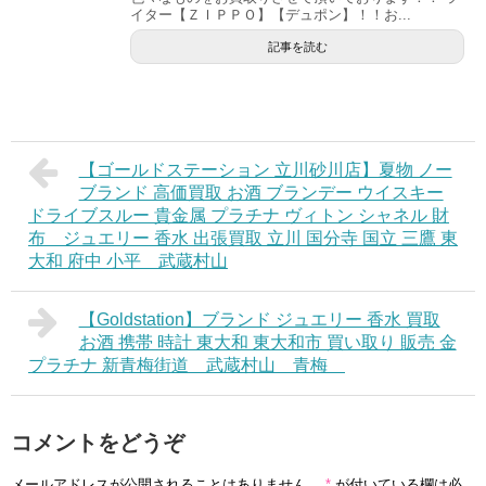
イター【ＺＩＰＰＯ】【デュポン】！！お...
記事を読む
【ゴールドステーション 立川砂川店】夏物 ノー
ブランド 高価買取 お酒 ブランデー ウイスキー
ドライブスルー 貴金属 プラチナ ヴィトン シャネル 財
布 ジュエリー 香水 出張買取 立川 国分寺 国立 三鷹 東
大和 府中 小平 武蔵村山
【Goldstation】ブランド ジュエリー 香水 買取
お酒 携帯 時計 東大和 東大和市 買い取り 販売 金
プラチナ 新青梅街道 武蔵村山 青梅
コメントをどうぞ
メールアドレスが公開されることはありません。
*
が付いている欄は必