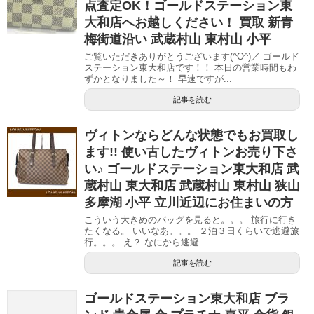
点査定OK！ゴールドステーション東
大和店へお越しください！ 買取 新青
梅街道沿い 武蔵村山 東村山 小平
ご覧いただきありがとうございます(^O^)／ ゴールド
ステーション東大和店です！！ 本日の営業時間もわ
ずかとなりました～！ 早速ですが...
記事を読む
ヴィトンならどんな状態でもお買取し
ます!! 使い古したヴィトンお売り下さ
い♪ ゴールドステーション東大和店 武
蔵村山 東大和店 武蔵村山 東村山 狭山
多摩湖 小平 立川近辺にお住まいの方
こういう大きめのバッグを見ると。。。 旅行に行き
たくなる。 いいなあ。。。 ２泊３日くらいで逃避旅
行。。。 え？ なにから逃避...
記事を読む
ゴールドステーション東大和店 ブラ