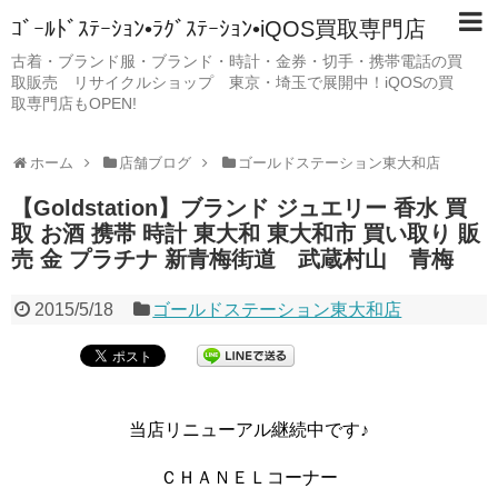
ｺﾞｰﾙﾄﾞｽﾃｰｼｮﾝ•ﾗｸﾞｽﾃｰｼｮﾝ•iQOS買取専門店
古着・ブランド服・ブランド・時計・金券・切手・携帯電話の買
取販売 リサイクルショップ 東京・埼玉で展開中！iQOSの買
取専門店もOPEN!
ホーム
店舗ブログ
ゴールドステーション東大和店
【Goldstation】ブランド ジュエリー 香水 買
取 お酒 携帯 時計 東大和 東大和市 買い取り 販
売 金 プラチナ 新青梅街道 武蔵村山 青梅
2015/5/18
ゴールドステーション東大和店
当店リニューアル継続中です♪
ＣＨＡＮＥＬコーナー