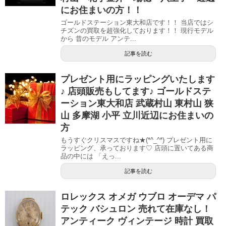
にお住まいの方！！
ゴールドステーション東大和店です！！ 当店ではシ
チズンの買取を超強化しております！！ 現行モデル
から 昔のモデル アンテ...
記事を読む
プレゼント用にラッピングいたします
♪ 店頭販売もしてます♪ ゴールドステ
ーション東大和店 武蔵村山 東村山 狭
山 多摩湖 小平 立川近辺にお住まいの
方
もうすぐクリスマスですね★(*^_^*) プレゼント用に
ラッピング、承っております♡ 店頭に置いてある商
品の中には 「えっ...
記事を読む
ロレックス オメガ ウブロ オーデマ パ
テック バシュロン 売れて在庫なし！
アンティーク ヴィンテージ 時計 買取