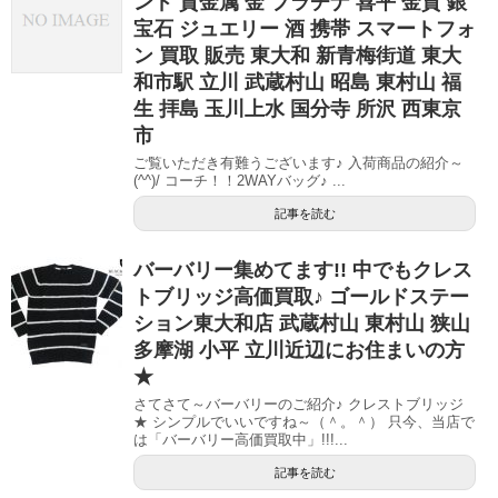
ンド 貴金属 金 プラチナ 喜平 金貨 銀
宝石 ジュエリー 酒 携帯 スマートフォ
ン 買取 販売 東大和 新青梅街道 東大
和市駅 立川 武蔵村山 昭島 東村山 福
生 拝島 玉川上水 国分寺 所沢 西東京
市
ご覧いただき有難うございます♪ 入荷商品の紹介～
(^^)/ コーチ！！2WAYバッグ♪ ...
記事を読む
バーバリー集めてます!! 中でもクレス
トブリッジ高価買取♪ ゴールドステー
ション東大和店 武蔵村山 東村山 狭山
多摩湖 小平 立川近辺にお住まいの方
★
さてさて～バーバリーのご紹介♪ クレストブリッジ
★ シンプルでいいですね～（＾。＾） 只今、当店で
は「バーバリー高価買取中」!!!...
記事を読む