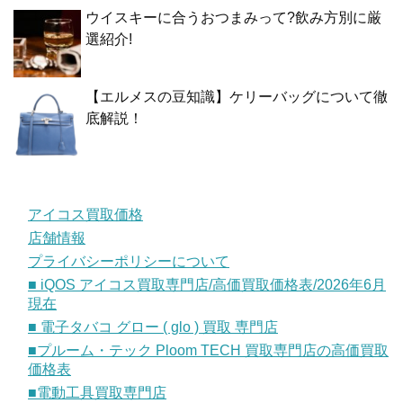
ウイスキーに合うおつまみって?飲み方別に厳
選紹介!
【エルメスの豆知識】ケリーバッグについて徹
底解説！
アイコス買取価格
店舗情報
プライバシーポリシーについて
■ iQOS アイコス買取専門店/高価買取価格表/2026年6月
現在
■ 電子タバコ グロー ( glo ) 買取 専門店
■プルーム・テック Ploom TECH 買取専門店の高価買取
価格表
■電動工具買取専門店