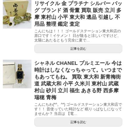
リサイクル 金 プラチナ シルバー バッ
グ ブランド 酒 骨董 買取 販売 立川 多
摩 東村山 小平 東大和 遺品 引越し 不
用品 整理 鑑定 査定
こんにちは！！！ ゴールドステーション東大和店の
原口です！イケメン！ 日が陰ると涼しいですけど、
太陽にあたるともう完全に夏で...
記事を読む
シャネル CHANEL プルミエール 今は
時計はしなくなっちゃって。いつまで
もあってもね。 買取 東大和 新青梅街
道 武蔵大和 小平 久米川 東村山 武蔵
村山 砂川 立川 福生 あきる野 西多摩
瑞穂 青梅
こんにちわ(*^。^*) ゴールドステーション東大和店で
す！！ 昔使っていた時計など 眠りっぱなしになって
ませんか？ 当店は 【電...
記事を読む