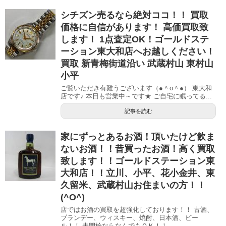
シチズン売るなら絶対ココ！！ 買取
価格に自信があります！ 高価買取致
します！ 1点査定OK！ゴールドステ
ーション東大和店へお越しください！
買取 新青梅街道沿い 武蔵村山 東村山
小平
ご覧いただき有難うございます（●＾o＾●） 東大和
店です♪ 本日も営業中～です★ ご自宅に眠ってる...
記事を読む
家にずっとあるお酒！頂いたけど飲ま
ないお酒！！昔買ったお酒！高く買取
致します！！ゴールドステーション東
大和店！！立川、小平、花小金井、東
久留米、武蔵村山お住まいの方！！
(^O^)
店ではお酒の買取を超強化しております！！ 古酒、
ブランデー、ウィスキー、焼酎、日本酒、ビー
ル！！ 未開栓ならなんでもＯＫ！！ ...