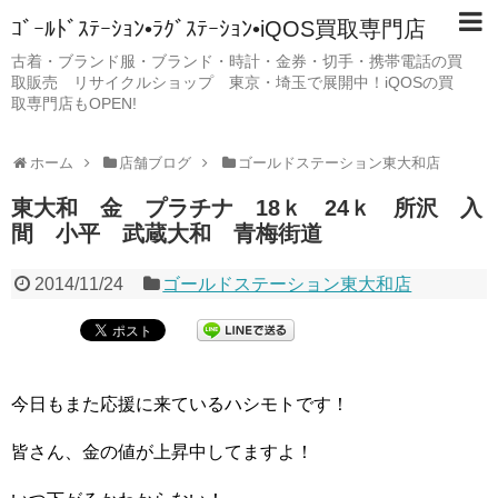
ｺﾞｰﾙﾄﾞｽﾃｰｼｮﾝ•ﾗｸﾞｽﾃｰｼｮﾝ•iQOS買取専門店
古着・ブランド服・ブランド・時計・金券・切手・携帯電話の買
取販売 リサイクルショップ 東京・埼玉で展開中！iQOSの買
取専門店もOPEN!
ホーム
店舗ブログ
ゴールドステーション東大和店
東大和 金 プラチナ 18ｋ 24ｋ 所沢 入
間 小平 武蔵大和 青梅街道
2014/11/24
ゴールドステーション東大和店
今日もまた応援に来ているハシモトです！
皆さん、金の値が上昇中してますよ！