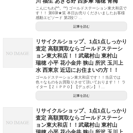
川 福生 あきる野 西多摩 瑞穂 青梅
こんにちわ(*^。^*) ゴールドステーション東大和店で
す！！ 第6弾★笑 本日お売りくださいましたお客様
感動エピソード 第2段♡ ...
記事を読む
リサイクルショップ、1点1点しっかり
査定 高額買取ならゴールドステーシ
ョン東大和店！！武蔵村山 東村山
瑞穂 小平 花小金井 狭山 所沢 玉川上
水 西東京 近辺にお住まいの方！！
ゴールドステーション東大和店です！！当店では
色々なものをお買取りさせて頂いております！！ ラ
イター【ＺＩＰＰＯ】【デュポン】！...
記事を読む
リサイクルショップ、1点1点しっかり
査定 高額買取ならゴールドステーシ
ョン東大和店！！武蔵村山 東村山
瑞穂 小平 花小金井 狭山 所沢 玉川上