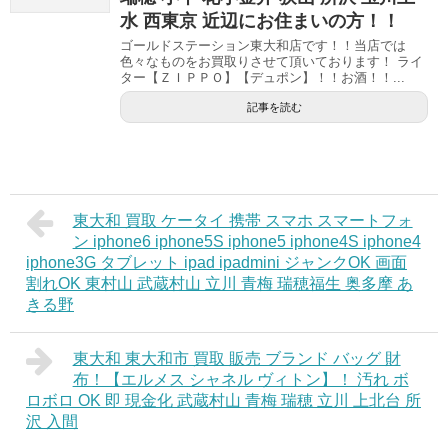
水 西東京 近辺にお住まいの方！！
ゴールドステーション東大和店です！！当店では
色々なものをお買取りさせて頂いております！ ライ
ター【ＺＩＰＰＯ】【デュポン】！！お酒！！...
記事を読む
東大和 買取 ケータイ 携帯 スマホ スマートフォ
ン iphone6 iphone5S iphone5 iphone4S iphone4
iphone3G タブレット ipad ipadmini ジャンクOK 画面
割れOK 東村山 武蔵村山 立川 青梅 瑞穂福生 奥多摩 あ
きる野
東大和 東大和市 買取 販売 ブランド バッグ 財
布！【エルメス シャネル ヴィトン】！ 汚れ ボ
ロボロ OK 即 現金化 武蔵村山 青梅 瑞穂 立川 上北台 所
沢 入間