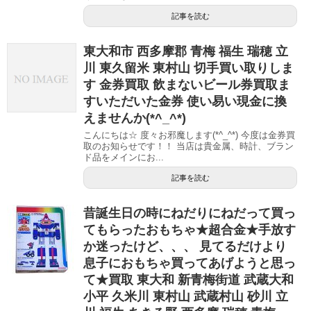
記事を読む
東大和市 西多摩郡 青梅 福生 瑞穂 立
川 東久留米 東村山 切手買い取りしま
す 金券買取 飲まないビール券買取ま
すいただいた金券 使い易い現金に換
えませんか(*^_^*)
こんにちは☆ 度々お邪魔します(*^_^*) 今度は金券買
取のお知らせです！！ 当店は貴金属、時計、ブラン
ド品をメインにお...
記事を読む
昔誕生日の時にねだりにねだって買っ
てもらったおもちゃ★超合金★手放す
か迷ったけど、、、 見てるだけより
息子におもちゃ買ってあげようと思っ
て★買取 東大和 新青梅街道 武蔵大和
小平 久米川 東村山 武蔵村山 砂川 立