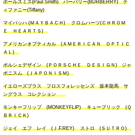
ポールスミス(Paul Smith) バーバリー(BURBERRY) テ
ィファニー(Tiffany)
マイバッハ (ＭＡＹＢＡＣＨ) クロムハーツ(ＣＨＲＯＭ
Ｅ ＨＥＡＲＴＳ)
アメリカンオプティカル (ＡＭＥＲＩＣＡＮ ＯＰＴＩＣ
ＡＬ)
ポルシェデザイン (ＰＯＲＳＣＨＥ ＤＥＳＩＧＮ) ジャ
ポニスム (ＪＡＰＯＮＩＳＭ)
イエローズプラス フロスフォレッセンズ 坂本龍馬 サ
ングラス コレクション
モンキーフリップ (MONKEYFLIP) キューブリック (Ｑ
ＢＲＩＣＫ)
ジェイ エフ レイ (Ｊ.F.REY) ストロ (ＳＵＴＲＯ)