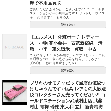
摩で不用品買取
ご覧いただきありがとうございます(*^_^*) ゴールド
ステーション小平小川町店です★ サントリーウイス
キー 売れます！！もちろん...
記事を読む
【エルメス】 化粧ポーチ レディー
ス 小物 花小金井 西武新宿線 清
瀬 小平 東久留米 買取 中古
こんにちは！！ 風が半端ないんですけど・・・自転
車通勤なので 髪の毛が視界を妨害してくるよ＼
(◎o◎)／ 1秒に何回瞬きしたかわ...
記事を読む
ブリキのオモチャだって当店お値段つ
けちゃうんです♪ 玩具 レアもの大歓迎
脱コレクターさん売ってください!! ゴ
ールドステーション武蔵村山店 武蔵
村山 青梅 瑞穂 東大和 立川 新青梅街