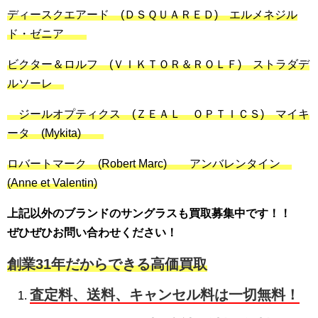
ディースクエアード (ＤＳＱＵＡＲＥＤ) エルメネジル
ド・ゼニア
ビクター＆ロルフ (ＶＩＫＴＯＲ＆ＲＯＬＦ) ストラダデ
ルソーレ
ジールオプティクス (ＺＥＡＬ ＯＰＴＩＣＳ) マイキ
ータ (Mykita)
ロバートマーク (Robert Marc) アンバレンタイン
(Anne et Valentin)
上記以外のブランドのサングラスも買取募集中です！！
ぜひぜひお問い合わせください！
創業31年だからできる高価買取
査定料、送料、キャンセル料は一切無料！