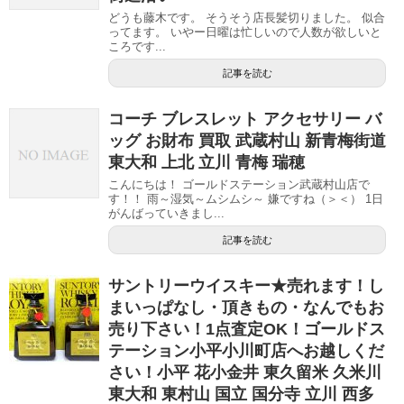
どうも藤木です。 そうそう店長髪切りました。 似合
ってます。 いやー日曜は忙しいので人数が欲しいと
ころです...
記事を読む
コーチ ブレスレット アクセサリー バ
ッグ お財布 買取 武蔵村山 新青梅街道
東大和 上北 立川 青梅 瑞穂
こんにちは！ ゴールドステーション武蔵村山店で
す！！ 雨～湿気～ムシムシ～ 嫌ですね（＞＜） 1日
がんばっていきまし...
記事を読む
サントリーウイスキー★売れます！し
まいっぱなし・頂きもの・なんでもお
売り下さい！1点査定OK！ゴールドス
テーション小平小川町店へお越しくだ
さい！小平 花小金井 東久留米 久米川
東大和 東村山 国立 国分寺 立川 西多