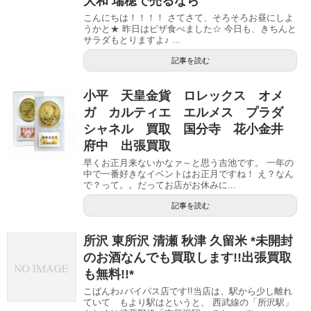
大和 瑞穂で売るなら
こんにちは！！！！ さてさて、そろそろお昼にしよ
うかと★ 昨日はピザ食べました☆ 今日も、きちんと
サラダもとりますよ♪ ...
記事を読む
小平 天皇金貨 ロレックス オメ
ガ カルティエ エルメス プラダ
シャネル 買取 国分寺 花小金井
府中 出張買取
早くお正月来ないかなァ～と思う吉池です。 一年の
中で一番好きなイベントはお正月ですね！ え？なん
で？って。。だってお店がお休みに...
記事を読む
所沢 東所沢 清瀬 秋津 久留米 *未開封
のお酒なんでも買取します!!出張買取
も無料!!*
こばんわ♪バイパス店です!!当店は、駅から少し離れ
ていて もより駅はというと、 西武線の「所沢駅」