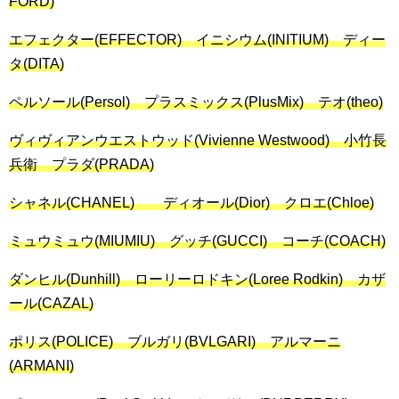
FORD)
エフェクター(EFFECTOR) イニシウム(INITIUM) ディー
タ(DITA)
ペルソール(Persol) プラスミックス(PlusMix) テオ(theo)
ヴィヴィアンウエストウッド(Vivienne Westwood) 小竹長
兵衛 プラダ(PRADA)
シャネル(CHANEL) ディオール(Dior) クロエ(Chloe)
ミュウミュウ(MIUMIU) グッチ(GUCCI) コーチ(COACH)
ダンヒル(Dunhill) ローリーロドキン(Loree Rodkin) カザ
ール(CAZAL)
ポリス(POLICE) ブルガリ(BVLGARI) アルマーニ
(ARMANI)