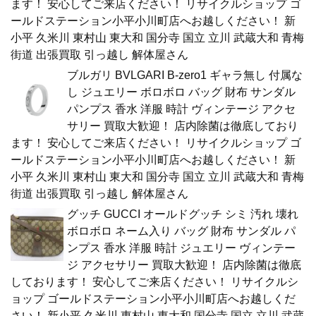
ます！ 安心してご来店ください！ リサイクルショップ ゴ
ールドステーション小平小川町店へお越しください！ 新
小平 久米川 東村山 東大和 国分寺 国立 立川 武蔵大和 青梅
街道 出張買取 引っ越し 解体屋さん
ブルガリ BVLGARI B-zero1 ギャラ無し 付属な
し ジュエリー ボロボロ バッグ 財布 サンダル
パンプス 香水 洋服 時計 ヴィンテージ アクセ
サリー 買取大歓迎！ 店内除菌は徹底しており
ます！ 安心してご来店ください！ リサイクルショップ ゴ
ールドステーション小平小川町店へお越しください！ 新
小平 久米川 東村山 東大和 国分寺 国立 立川 武蔵大和 青梅
街道 出張買取 引っ越し 解体屋さん
グッチ GUCCI オールドグッチ シミ 汚れ 壊れ
ボロボロ ネーム入り バッグ 財布 サンダル パ
ンプス 香水 洋服 時計 ジュエリー ヴィンテー
ジ アクセサリー 買取大歓迎！ 店内除菌は徹底
しております！ 安心してご来店ください！ リサイクルシ
ョップ ゴールドステーション小平小川町店へお越しくだ
さい！ 新小平 久米川 東村山 東大和 国分寺 国立 立川 武蔵