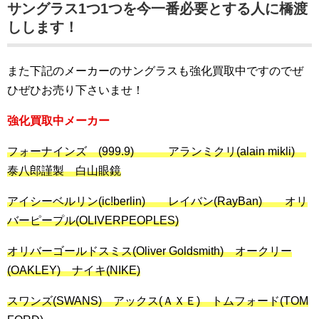
サングラス1つ1つを今一番必要とする人に橋渡
しします！
また下記のメーカーのサングラスも強化買取中ですのでぜ
ひぜひお売り下さいませ！
強化買取中メーカー
フォーナインズ (999.9) アランミクリ(alain mikli)
泰八郎謹製 白山眼鏡
アイシーベルリン(ic!berlin) レイバン(RayBan) オリ
バーピープル(OLIVERPEOPLES)
オリバーゴールドスミス(Oliver Goldsmith) オークリー
(OAKLEY) ナイキ(NIKE)
スワンズ(SWANS) アックス(ＡＸＥ) トムフォード(TOM