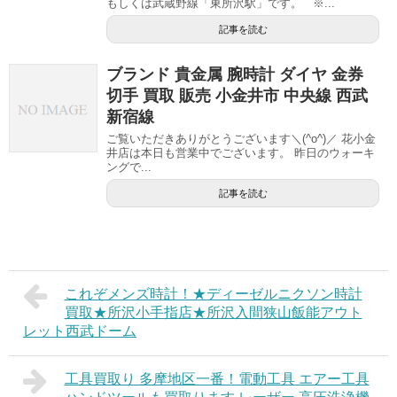
もしくは武蔵野線「東所沢駅」です。 ※...
記事を読む
ブランド 貴金属 腕時計 ダイヤ 金券
切手 買取 販売 小金井市 中央線 西武
新宿線
ご覧いただきありがとうございます＼(^o^)／ 花小金
井店は本日も営業中でございます。 昨日のウォーキ
ングで...
記事を読む
これぞメンズ時計！★ディーゼルニクソン時計
買取★所沢小手指店★所沢入間狭山飯能アウト
レット西武ドーム
工具買取り 多摩地区一番！電動工具 エアー工具