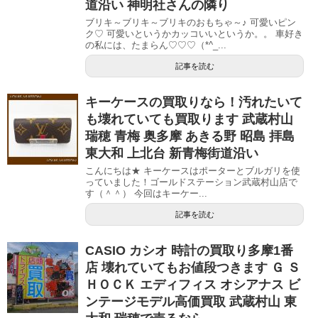
道沿い 神明社さんの隣り
ブリキ～ブリキ～ブリキのおもちゃ～♪ 可愛いピン
ク♡ 可愛いというかカッコいいというか。。 車好き
の私には、たまらん♡♡♡（*^_...
記事を読む
キーケースの買取りなら！汚れたいて
も壊れていても買取ります 武蔵村山
瑞穂 青梅 奥多摩 あきる野 昭島 拝島
東大和 上北台 新青梅街道沿い
こんにちは★ キーケースはポーターとブルガリを使
っていました！ゴールドステーション武蔵村山店で
す（＾＾） 今回はキーケー...
記事を読む
CASIO カシオ 時計の買取り多摩1番
店 壊れていてもお値段つきます Ｇ Ｓ
ＨＯＣＫ エディフィス オシアナス ビ
ンテージモデル高価買取 武蔵村山 東