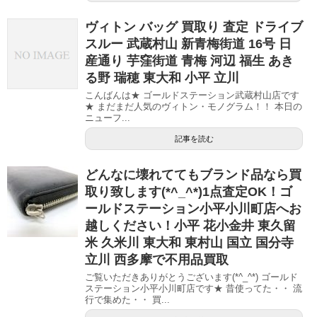
ヴィトン バッグ 買取り 査定 ドライブ
スルー 武蔵村山 新青梅街道 16号 日
産通り 芋窪街道 青梅 河辺 福生 あき
る野 瑞穂 東大和 小平 立川
こんばんは★ ゴールドステーション武蔵村山店です
★ まだまだ人気のヴィトン・モノグラム！！ 本日の
ニューフ...
記事を読む
どんなに壊れててもブランド品なら買
取り致します(*^_^*)1点査定OK！ゴ
ールドステーション小平小川町店へお
越しください！小平 花小金井 東久留
米 久米川 東大和 東村山 国立 国分寺
立川 西多摩で不用品買取
ご覧いただきありがとうございます(*^_^*) ゴールド
ステーション小平小川町店です★ 昔使ってた・・ 流
行で集めた・・ 買...