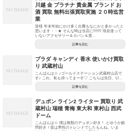
川越 金 プラチナ 貴金属 ブランド お
酒 買取 無料出張買取実施 ２０時迄営
業
皆様 年末年始にかけ多く出費もなにかと多かったと
思います・・★ そんな時は当店に!!!!!!! 現在使って
いないアクセサリー＆カバン＆貴...
記事を読む
プラダ キャンディ 香水 使いかけ買取
り 武蔵村山
こんばんは☆ ♪ゴールドステーション武蔵村山店で
す♪ これ、私も持ってまーす♡ こちらは先日、LI...
記事を読む
デュポン ライン2 ライター 買取り 武
蔵村山 瑞穂 青梅 東大和 東村山 西武
ドーム
こんばんは☆ 僕は無類のデュポン好き！ とゆうか顧
問好き！昔は男性のトレンドでしたもんね。いま