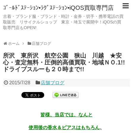
ｺﾞｰﾙﾄﾞｽﾃｰｼｮﾝ•ﾗｸﾞｽﾃｰｼｮﾝ•iQOS買取専門店
古着・ブランド服・ブランド・時計・金券・切手・携帯電話の買
取販売 リサイクルショップ 東京・埼玉で展開中！iQOSの買
取専門店もOPEN!
ホーム
店舗ブログ
所沢 東所沢 航空公園 狭山 川越 ★安
心・査定無料・圧倒的高価買取・地域ＮＯ.1!!
ドライブスルーも２０時まで!!
2015/7/28
店舗ブログ
皆様、当店では、なんと
使用後の香水＆ピアスはもちろん
、