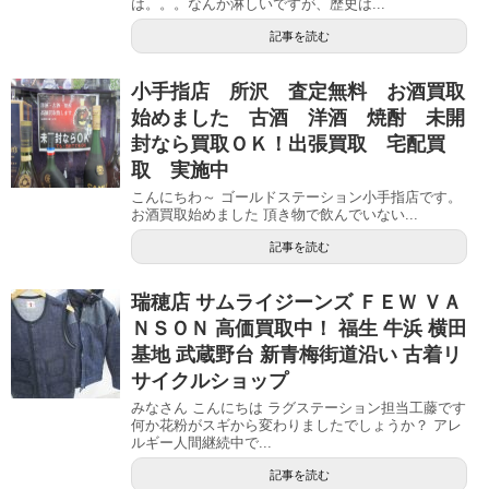
は。。。なんか淋しいですが、歴史は...
記事を読む
小手指店 所沢 査定無料 お酒買取
始めました 古酒 洋酒 焼酎 未開
封なら買取ＯＫ！出張買取 宅配買
取 実施中
こんにちわ～ ゴールドステーション小手指店です。
お酒買取始めました 頂き物で飲んでいない...
記事を読む
瑞穂店 サムライジーンズ ＦＥＷ ＶＡ
ＮＳＯＮ 高価買取中！ 福生 牛浜 横田
基地 武蔵野台 新青梅街道沿い 古着リ
サイクルショップ
みなさん こんにちは ラグステーション担当工藤です
何か花粉がスギから変わりましたでしょうか？ アレ
ルギー人間継続中で...
記事を読む