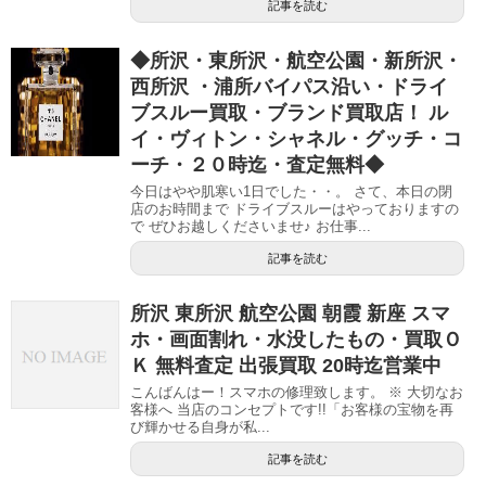
記事を読む
◆所沢・東所沢・航空公園・新所沢・
西所沢 ・浦所バイパス沿い・ドライ
ブスルー買取・ブランド買取店！ ル
イ・ヴィトン・シャネル・グッチ・コ
ーチ・２０時迄・査定無料◆
今日はやや肌寒い1日でした・・。 さて、本日の閉
店のお時間まで ドライブスルーはやっておりますの
で ぜひお越しくださいませ♪ お仕事...
記事を読む
所沢 東所沢 航空公園 朝霞 新座 スマ
ホ・画面割れ・水没したもの・買取Ｏ
Ｋ 無料査定 出張買取 20時迄営業中
こんばんはー！スマホの修理致します。 ※ 大切なお
客様へ 当店のコンセプトです!!「お客様の宝物を再
び輝かせる自身が私...
記事を読む