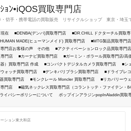
ｽﾃｰｼｮﾝ•iQOS買取専門店
・切手・携帯電話の買取販売 リサイクルショップ 東京・埼玉で展開
月現在
■DENBA(デンバ)買取専門店
■DR.CHILL ドクターチル買取
■HUMAN MADE(ヒューマンメイド) 買取専門店
■MTG製品買取専門
取専門店お客様の声 その他
■アクティベーションロック品買取専
取専門店
■カーナビ買取専門店
■ガーミン・ポラール買取専門店/
器）買取専門店 作成
■コンパクトデジタルカメラ買取専門店
■シ
ズウォッチ買取専門店
■デンキバリブラシ買取専門店
■ドライブレ
顔器買取専門店
■モンクレール Moncler 買取専門店
■リカバリーウ
取専門店
■磁気ネックレス買取専門店（コラントッテ・ファイテン・846Y
ライバシーポリシーについて
ポップインアラジンpopInAladdin買取
テーション東大和店