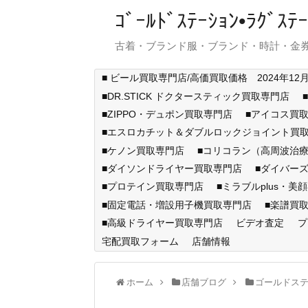
ｺﾞｰﾙﾄﾞｽﾃｰｼｮﾝ•ﾗｸﾞ
古着・ブランド服・ブランド・時計・金券
■ ビール買取専門店/高価買取価格 2024年12
■DR.STICK ドクタースティック買取専門店
■ZIPPO・デュポン買取専門店
■アイコス買
■エスロカチット＆ダブルロックジョイント買
■ケノン買取専門店
■コリコラン（高周波治療
■ダイソンドライヤー買取専門店
■ダイバー
■プロテイン買取専門店
■ミラブルplus・美
■固定電話・増設用子機買取専門店
■楽譜買
■高級ドライヤー買取専門店
ビデオ査定
プ
宅配買取フォーム
店舗情報
ホーム
店舗ブログ
ゴールドス