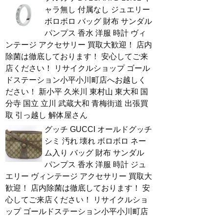
ャラ無し 付属なし ジュエリー
ボロボロ バッグ 財布 サンダル
パンプス 香水 洋服 時計 ヴィ
ンテージ アクセサリー 買取大歓迎！ 店内
除菌は徹底しております！ 安心してご来
店ください！ リサイクルショップ ゴール
ドステーション小平小川町店へお越しく
ださい！ 新小平 久米川 東村山 東大和 国
分寺 国立 立川 武蔵大和 青梅街道 出張買
取 引っ越し 解体屋さん
グッチ GUCCI オールドグッチ
シミ 汚れ 壊れ ボロボロ ネー
ム入り バッグ 財布 サンダル
パンプス 香水 洋服 時計 ジュ
エリー ヴィンテージ アクセサリー 買取大
歓迎！ 店内除菌は徹底しております！ 安
心してご来店ください！ リサイクルショ
ップ ゴールドステーション小平小川町店