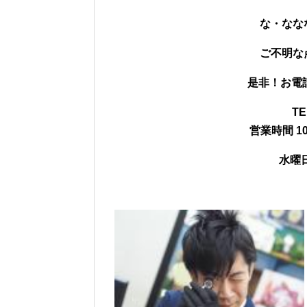
な・なな
ご不明な
是非！お電話
TE
営業時間 10
水曜日