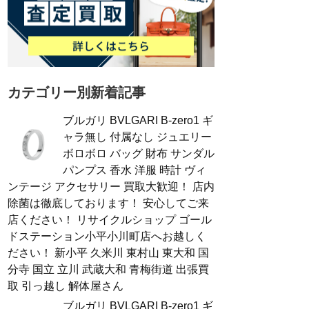
カテゴリー別新着記事
ブルガリ BVLGARI B-zero1 ギ
ャラ無し 付属なし ジュエリー
ボロボロ バッグ 財布 サンダル
パンプス 香水 洋服 時計 ヴィ
ンテージ アクセサリー 買取大歓迎！ 店内
除菌は徹底しております！ 安心してご来
店ください！ リサイクルショップ ゴール
ドステーション小平小川町店へお越しく
ださい！ 新小平 久米川 東村山 東大和 国
分寺 国立 立川 武蔵大和 青梅街道 出張買
取 引っ越し 解体屋さん
ブルガリ BVLGARI B-zero1 ギ