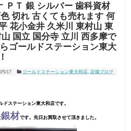
 ＰＴ 銀 シルバー 歯科資材
色 切れ 古くても売れます 何
平 花小金井 久米川 東村山 東
山 国立 国分寺 立川 西多摩で
ならゴールドステーション東大
！
0/5/17
ゴールドステーション東大和店
,
店舗ブログ
ルドステーション東大和店です。
銀材
は
です。先日お買取させて頂きました。