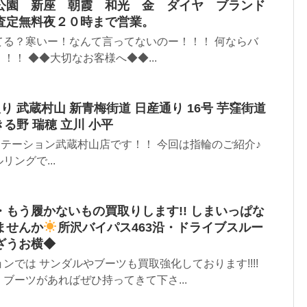
公園 新座 朝霞 和光 金 ダイヤ ブランド
査定無料夜２０時まで営業。
てる？寒いー！なんて言ってないのー！！！ 何ならバ
！！ ◆◆大切なお客様へ◆◆...
り 武蔵村山 新青梅街道 日産通り 16号 芋窪街道
きる野 瑞穂 立川 小平
ステーション武蔵村山店です！！ 今回は指輪のご紹介♪
ングで...
もう履かないもの買取りします!! しまいっぱな
ませんか
所沢バイパス463沿・ドライブスルー
ざうお横◆
ンでは サンダルやブーツも買取強化しております!!!!
ブーツがあればぜひ持ってきて下さ...