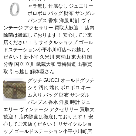
ャラ無し 付属なし ジュエリー
ボロボロ バッグ 財布 サンダル
パンプス 香水 洋服 時計 ヴィ
ンテージ アクセサリー 買取大歓迎！ 店内
除菌は徹底しております！ 安心してご来
店ください！ リサイクルショップ ゴール
ドステーション小平小川町店へお越しく
ださい！ 新小平 久米川 東村山 東大和 国
分寺 国立 立川 武蔵大和 青梅街道 出張買
取 引っ越し 解体屋さん
グッチ GUCCI オールドグッチ
シミ 汚れ 壊れ ボロボロ ネー
ム入り バッグ 財布 サンダル
パンプス 香水 洋服 時計 ジュ
エリー ヴィンテージ アクセサリー 買取大
歓迎！ 店内除菌は徹底しております！ 安
心してご来店ください！ リサイクルショ
ップ ゴールドステーション小平小川町店