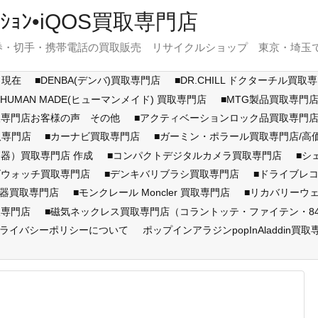
ｽﾃｰｼｮﾝ•iQOS買取専門店
・切手・携帯電話の買取販売 リサイクルショップ 東京・埼玉で展開
月現在
■DENBA(デンバ)買取専門店
■DR.CHILL ドクターチル買取
■HUMAN MADE(ヒューマンメイド) 買取専門店
■MTG製品買取専門
取専門店お客様の声 その他
■アクティベーションロック品買取専
取専門店
■カーナビ買取専門店
■ガーミン・ポラール買取専門店/
器）買取専門店 作成
■コンパクトデジタルカメラ買取専門店
■シ
ズウォッチ買取専門店
■デンキバリブラシ買取専門店
■ドライブレ
顔器買取専門店
■モンクレール Moncler 買取専門店
■リカバリーウ
取専門店
■磁気ネックレス買取専門店（コラントッテ・ファイテン・846Y
ライバシーポリシーについて
ポップインアラジンpopInAladdin買取