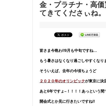
金・プラチナ・高価
てきてくださぃね。
皆さま今晩わ!!9
月も中旬ですね…
もう暑さはなくなり過ごしやすくなり
そういえば、去年の今頃ちょうど
２０２０年のオリンピック
が
東京に決
あと6年ですょ–！！！！
あっという間
開会式とか見に行きたいですね!!