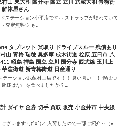
東村山 東大和 国分寺 国立 立川 武蔵大和 青梅街
し 解体屋さん
ゴールドステーション小平店です♡ ストラップが壊れていて
査定無料♡ も...
hone タブレット 買取り ドライブスルー 残債あり
蔵村山 青梅 瑞穂 奥多摩 成木街道 桧原 五日市 八
411 昭島 拝島 国立 立川 国分寺 西武線 玉川上
ル 芋窪街道 新青梅街道 日産通り
ステーション武蔵村山店です！！ 暑い暑い！！ 僕はつ
皆様はなにを食べましたか？...
計 ダイヤ 金券 切手 買取 販売 小金井市 中央線
ございます＼(^o^)／ 入荷したので一部ご紹介～（●