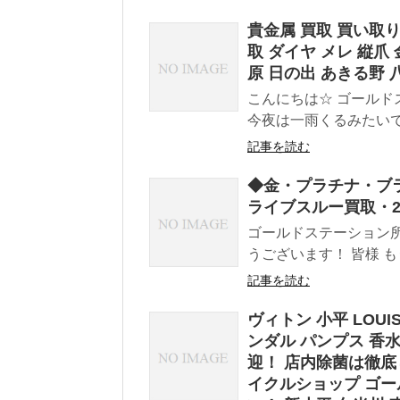
貴金属 買取 買い取り
取 ダイヤ メレ 縦爪
原 日の出 あきる野 
こんにちは☆ ゴールド
今夜は一雨くるみたいです
記事を読む
◆金・プラチナ・ブ
ライブスルー買取・2
ゴールドステーション所沢
うございます！ 皆様 も
記事を読む
ヴィトン 小平 LOUI
ンダル パンプス 香水
迎！ 店内除菌は徹底
イクルショップ ゴ