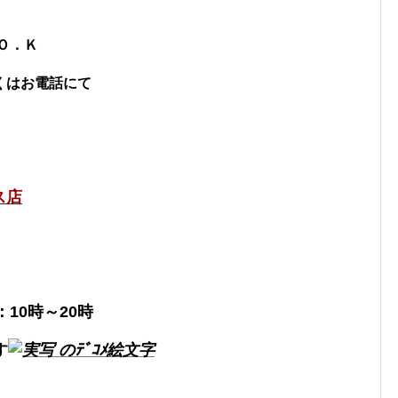
Ｏ．Ｋ
くはお電話にて
ス店
：10時～20時
す