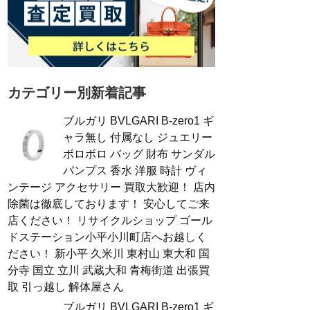
カテゴリー別新着記事
ブルガリ BVLGARI B-zero1 ギ
ャラ無し 付属なし ジュエリー
ボロボロ バッグ 財布 サンダル
パンプス 香水 洋服 時計 ヴィ
ンテージ アクセサリー 買取大歓迎！ 店内
除菌は徹底しております！ 安心してご来
店ください！ リサイクルショップ ゴール
ドステーション小平小川町店へお越しく
ださい！ 新小平 久米川 東村山 東大和 国
分寺 国立 立川 武蔵大和 青梅街道 出張買
取 引っ越し 解体屋さん
ブルガリ BVLGARI B-zero1 ギ