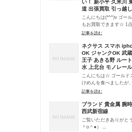
い！ 新小平 久米川 
道 出張買取 引っ越
こんにちは(*^^)v 
もお買取できます☆ 1点～
記事を読む
ネクサス スマホ ip
OK ジャンクOK 武
王子 あきる野 ルート
水 上北台 モノレー
こんにちは☆ ゴールド
けめんを食べましたが、
記事を読む
ブランド 貴金属 腕時
西武新宿線
ご覧いただきありがとう
＾o＾●） ...