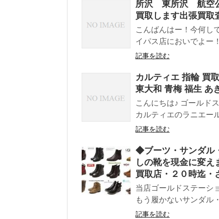
所沢 東所沢 航空
買取します出張買取
こんばんはー！今何し
イパス店においでよー！
記事を読む
カルティエ 指輪 買取
東大和 青梅 福生 あ
こんにちは♪ ゴールド
カルティエのラニエールリ
記事を読む
◆ブーツ・サンダル・
しの靴を現金に変え
買取店・２０時迄・
当店ゴールドステーショ
もう履かないサンダル・
記事を読む