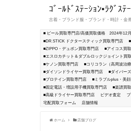
ｺﾞｰﾙﾄﾞｽﾃｰｼｮﾝ•ﾗｸﾞ
古着・ブランド服・ブランド・時計・金券
■ ビール買取専門店/高価買取価格 2024年12
■DR.STICK ドクタースティック買取専門店
■ZIPPO・デュポン買取専門店
■アイコス買
■エスロカチット＆ダブルロックジョイント買
■ケノン買取専門店
■コリコラン（高周波治療
■ダイソンドライヤー買取専門店
■ダイバー
■プロテイン買取専門店
■ミラブルplus・美
■固定電話・増設用子機買取専門店
■楽譜買
■高級ドライヤー買取専門店
ビデオ査定
プ
宅配買取フォーム
店舗情報
ホーム
店舗ブログ