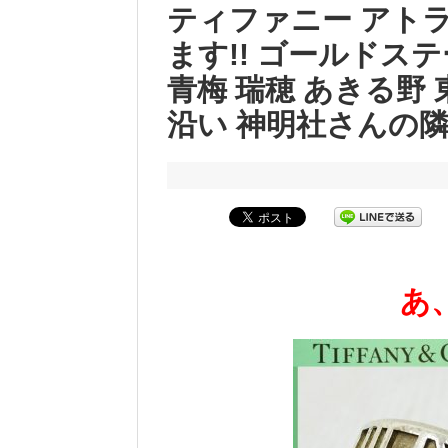
ティファニー アト
ます!! ゴールドス
青梅 瑞穂 あきる野 
沿い 神明社さんの
あ