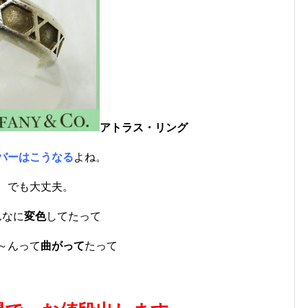
アトラス・リング
バーはこうなる
よね。
でも大丈夫。
んなに
変色
してたって
～んって
曲がって
たって