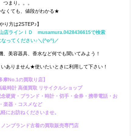
つまり。。。
かなくても、値段がわかる★
やり方は2STEP♪】
インＩＤ musamura.0428436615で検索
なってください♪＼(^o^)／
機、美容器具、香水など何でも聞いてみよう！
さいありません★使いたいときに利用して下さい！
多摩No.1の買取り店】
級時計 高価買取 リサイクルショップ
記念硬貨・ブランド・時計・切手・金券・携帯電話・お
・楽器・コスメなど
気軽にお訪ねくださいませ。
・ノンブランド古着の買取販売専門店