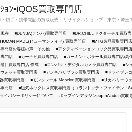
ｽﾃｰｼｮﾝ•iQOS買取専門店
・切手・携帯電話の買取販売 リサイクルショップ 東京・埼玉で展開
月現在
■DENBA(デンバ)買取専門店
■DR.CHILL ドクターチル買取
■HUMAN MADE(ヒューマンメイド) 買取専門店
■MTG製品買取専門
取専門店お客様の声 その他
■アクティベーションロック品買取専
取専門店
■カーナビ買取専門店
■ガーミン・ポラール買取専門店/
器）買取専門店 作成
■コンパクトデジタルカメラ買取専門店
■シ
ズウォッチ買取専門店
■デンキバリブラシ買取専門店
■ドライブレ
顔器買取専門店
■モンクレール Moncler 買取専門店
■リカバリーウ
取専門店
■磁気ネックレス買取専門店（コラントッテ・ファイテン・846Y
ライバシーポリシーについて
ポップインアラジンpopInAladdin買取