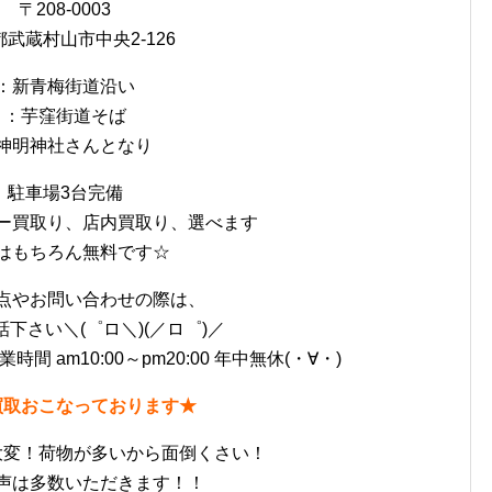
〒208-0003
武蔵村山市中央2-126
：新青梅街道沿い
：芋窪街道そば
神明神社さんとなり
駐車場3台完備
ー買取り、店内買取り、選べます
はもちろん無料です☆
点やお問い合わせの際は、
下さい＼(゜ロ＼)(／ロ゜)／
 am10:00～pm20:00 年中無休(・∀・)
買取おこなっております★
大変！荷物が多いから面倒くさい！
声は多数いただきます！！