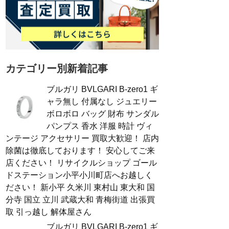
カテゴリー別新着記事
ブルガリ BVLGARI B-zero1 ギ
ャラ無し 付属なし ジュエリー
ボロボロ バッグ 財布 サンダル
パンプス 香水 洋服 時計 ヴィ
ンテージ アクセサリー 買取大歓迎！ 店内
除菌は徹底しております！ 安心してご来
店ください！ リサイクルショップ ゴール
ドステーション小平小川町店へお越しく
ださい！ 新小平 久米川 東村山 東大和 国
分寺 国立 立川 武蔵大和 青梅街道 出張買
取 引っ越し 解体屋さん
ブルガリ BVLGARI B-zero1 ギ