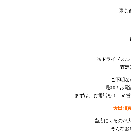
東京都
：
※ドライブスル
査定
ご不明な
是非！お電話
まずは、お電話を！！※営業時間
★出張
当店にくるのが
そんなお