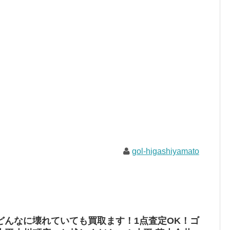
gol-higashiyamato
どんなに壊れていても買取ます！1点査定OK！ゴ