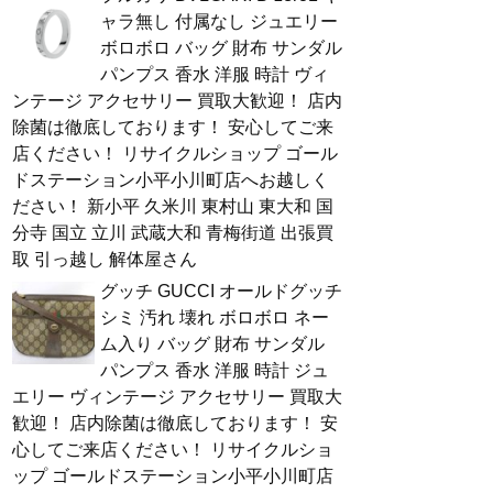
ャラ無し 付属なし ジュエリー
ボロボロ バッグ 財布 サンダル
パンプス 香水 洋服 時計 ヴィ
ンテージ アクセサリー 買取大歓迎！ 店内
除菌は徹底しております！ 安心してご来
店ください！ リサイクルショップ ゴール
ドステーション小平小川町店へお越しく
ださい！ 新小平 久米川 東村山 東大和 国
分寺 国立 立川 武蔵大和 青梅街道 出張買
取 引っ越し 解体屋さん
グッチ GUCCI オールドグッチ
シミ 汚れ 壊れ ボロボロ ネー
ム入り バッグ 財布 サンダル
パンプス 香水 洋服 時計 ジュ
エリー ヴィンテージ アクセサリー 買取大
歓迎！ 店内除菌は徹底しております！ 安
心してご来店ください！ リサイクルショ
ップ ゴールドステーション小平小川町店