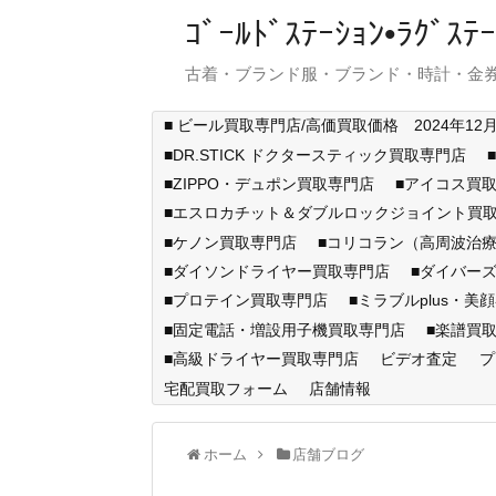
ｺﾞｰﾙﾄﾞｽﾃｰｼｮﾝ•ﾗｸﾞ
古着・ブランド服・ブランド・時計・金券
■ ビール買取専門店/高価買取価格 2024年12
■DR.STICK ドクタースティック買取専門店
■ZIPPO・デュポン買取専門店
■アイコス買
■エスロカチット＆ダブルロックジョイント買
■ケノン買取専門店
■コリコラン（高周波治療
■ダイソンドライヤー買取専門店
■ダイバー
■プロテイン買取専門店
■ミラブルplus・美
■固定電話・増設用子機買取専門店
■楽譜買
■高級ドライヤー買取専門店
ビデオ査定
プ
宅配買取フォーム
店舗情報
ホーム
店舗ブログ