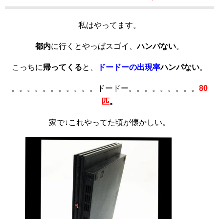
私はやってます。
都内
に行くとやっぱスゴイ、
ハンパない
。
こっちに
帰ってくる
と、
ドードーの出現率
ハンパない
。
。。。。。。。。。。。ドードー。。。。。。。。。
80
匹
。
家で↓これやってた頃が懐かしい。