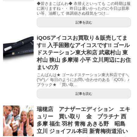
◆皆さまこばんわ◆ 衣替えといっても この時期は服
に困りますね・・ 昨日は暑いかったのに今日は肌寒
い等、油断して 体調崩さぬ様気をつけ...
記事を読む
iQOSアイコスお買取り＆販売してま
す!! 入手困難なアイコスです!! ゴール
ドステーション東大和店 武蔵村山 東
村山 狭山 多摩湖 小平 立川周辺にお住
まいの方
こんばんは★ ゴールドステーション東大和店です＼
(^o^)／ 毎日のようにお問い合わせのある「iQOS」♪
ブラック★ 「買い取...
記事を読む
瑞穂店 アナザーエディション エキ
ュリー 買い取り 金 プラチナ 西
多摩 福生 羽村 青梅 あきる野 昭島
立川 ジョイフル本田 新青梅街道沿い