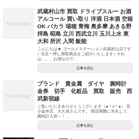
武蔵村山市 買取 ドライブスルー お酒
アルコール 買い取り 洋酒 日本酒 空箱
OK バカラ 瑞穂 青梅 奥多摩 あきる野
拝島 昭島 立川 西武立川 玉川上水 東
大和 所沢 入間 飯能
こんにちは★ ゴールドステーション武蔵村山店です
♪ 当店一押し買取商品をご紹介いたします♪ それ
は。。。お酒なので...
記事を読む
ブランド 貴金属 ダイヤ 腕時計
金券 切手 化粧品 買取 販売 西
武新宿線
ご覧いただきありがとうございます（●＾o＾●） 花
小金井店、大久保さんです。 閉店間際に失礼して、
腕時計入荷～！...
記事を読む