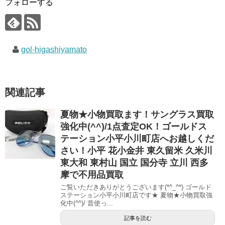
フォローする
gol-higashiyamato
関連記事
夏物★小物買取ます！サングラス買取
強化中(^^)/1点査定OK！ゴールドス
テーション小平小川町店へお越しくだ
さい！小平 花小金井 東久留米 久米川
東大和 東村山 国立 国分寺 立川 西多
摩で不用品買取
ご覧いただきありがとうございます(*^_^*) ゴールド
ステーション小平小川町店です★ 夏物★小物買取強
化中(^^)/ 昔使っ...
記事を読む