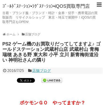
ｺﾞｰﾙﾄﾞｽﾃｰｼｮﾝ•ﾗｸﾞｽﾃｰｼｮﾝ•iQOS買取専門店
古着・ブランド服・ブランド・時計・金券・切手・携帯電話の買
取販売 リサイクルショップ 東京・埼玉で展開中！iQOSの買
取専門店もOPEN!
ホーム
店舗ブログ
PS2 ゲーム機のお買取りだってしてますよ♪ ゴ
ールドステーション武蔵村山店 武蔵村山 青梅
瑞穂 あきる野 東大和 小平 立川 新青梅街道沿
い 神明社さんの隣り
2016/7/25
店舗ブログ
ポケモンＧＯ やってますか？