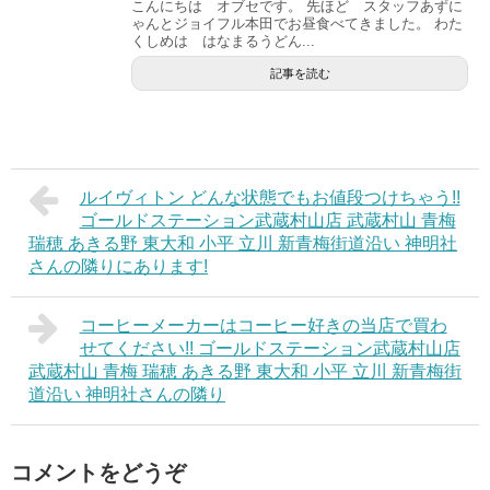
こんにちは オブセです。 先ほど スタッフあずに
ゃんとジョイフル本田でお昼食べてきました。 わた
くしめは はなまるうどん...
記事を読む
ルイヴィトン どんな状態でもお値段つけちゃう!!
ゴールドステーション武蔵村山店 武蔵村山 青梅
瑞穂 あきる野 東大和 小平 立川 新青梅街道沿い 神明社
さんの隣りにあります!
コーヒーメーカーはコーヒー好きの当店で買わ
せてください!! ゴールドステーション武蔵村山店
武蔵村山 青梅 瑞穂 あきる野 東大和 小平 立川 新青梅街
道沿い 神明社さんの隣り
コメントをどうぞ