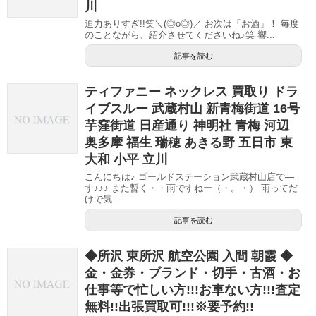
川
迫力ありすぎ!!笑＼(◎o◎)／ お次は「お酒」！ 毎度
のことながら、紹介させてくださいね♪笑 響...
記事を読む
ティファニー ネックレス 買取り ドラ
イブスルー 武蔵村山 新青梅街道 16号
芋窪街道 日産通り 神明社 青梅 河辺
奥多摩 福生 瑞穂 あきる野 五日市 東
大和 小平 立川
こんにちは♪ ゴールドステーション武蔵村山店で―
す♪♪♪ また暫く・・雨ですねー（・。・） 雨ってだ
けで気...
記事を読む
◆所沢 東所沢 航空公園 入間 朝霞 ◆
金・金券・ブランド・切手・古酒・お
仕事等で忙しい方!!!お車ない方!!!査定
無料!!出張買取可!!!※要予約!!