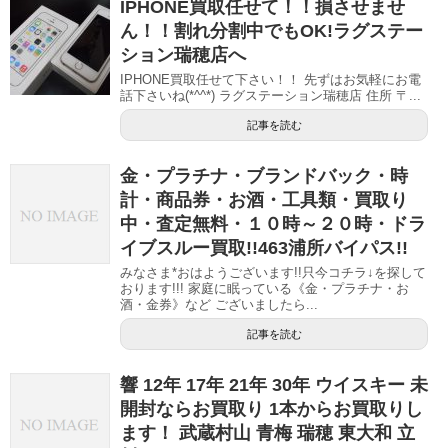
IPHONE買取任せて！！損させませ
ん！！割れ分割中でもOK!ラグステー
ション瑞穂店へ
IPHONE買取任せて下さい！！ 先ずはお気軽にお電
話下さいね(*^^*) ラグステーション瑞穂店 住所 〒...
記事を読む
金・プラチナ・ブランドバック・時
計・商品券・お酒・工具類・買取り
中・査定無料・１０時～２０時・ドラ
イブスルー買取!!463浦所バイパス!!
みなさま*おはようございます!!只今コチラ↓を探して
おります!!! 家庭に眠っている《金・プラチナ・お
酒・金券》など ございましたら...
記事を読む
響 12年 17年 21年 30年 ウイスキー 未
開封ならお買取り 1本からお買取りし
ます！ 武蔵村山 青梅 瑞穂 東大和 立