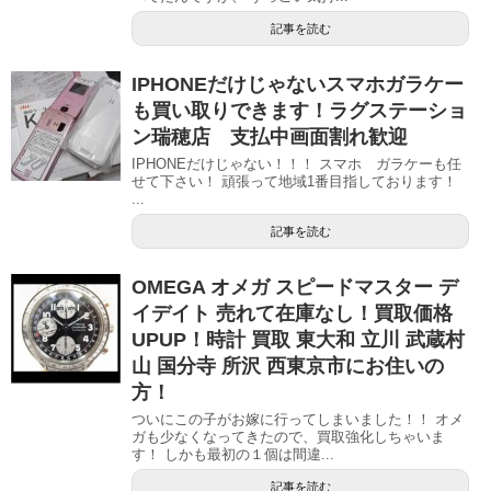
記事を読む
IPHONEだけじゃないスマホガラケー
も買い取りできます！ラグステーショ
ン瑞穂店 支払中画面割れ歓迎
IPHONEだけじゃない！！！ スマホ ガラケーも任
せて下さい！ 頑張って地域1番目指しております！
...
記事を読む
OMEGA オメガ スピードマスター デ
イデイト 売れて在庫なし！買取価格
UPUP！時計 買取 東大和 立川 武蔵村
山 国分寺 所沢 西東京市にお住いの
方！
ついにこの子がお嫁に行ってしまいました！！ オメ
ガも少なくなってきたので、買取強化しちゃいま
す！ しかも最初の１個は間違...
記事を読む