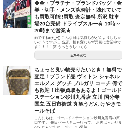
◆金・プラチナ・ブランドバッグ・金
券・切手・メンズ腕時計・壊れていて
も買取可能!!買取 査定無料 所沢 駐車
場20台完備 ドライブスルー有 10時～
20時まで営業★
雨ですね((+_+)) こんな日は気持ちがどんよりしちゃ
いそうですが… 当店、相も変わらず元気に営業中で
す！！！！笑 うっとうしいくら...
記事を読む
ちょっと良い物売りたいとき！無料で
査定！ブランド品 ヴィトン シャネル
エルメス グッチ ブルガリ コーチ 何で
も歓迎！出張買取もあるよ！ゴールド
ステーション砂川九番店 立川 国分寺
国立 五日市街道 丸亀うどん けやきモ
ールそば
こんにちは、ゴールドステーション砂川九番店の原
口です。 先日バーベキュー行って、 お肉ばっかり食
べてたんですが、 すっごい気持...