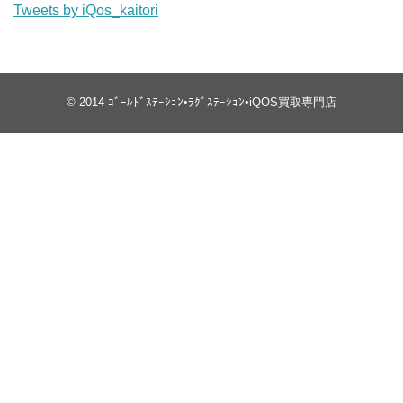
Tweets by iQos_kaitori
© 2014
ｺﾞｰﾙﾄﾞｽﾃｰｼｮﾝ•ﾗｸﾞｽﾃｰｼｮﾝ•iQOS買取専門店