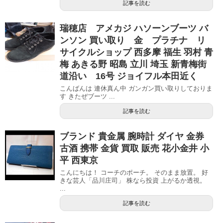
記事を読む
瑞穂店 アメカジ ハソーンブーツ バ
ンソン 買い取り 金 プラチナ リ
サイクルショップ 西多摩 福生 羽村 青
梅 あきる野 昭島 立川 埼玉 新青梅街
道沿い 16号 ジョイフル本田近く
こんばんは 連休真ん中 ガンガン買い取りしておりま
す きたぜブーツ ...
記事を読む
ブランド 貴金属 腕時計 ダイヤ 金券
古酒 携帯 金貨 買取 販売 花小金井 小
平 西東京
こんにちは！ コーチのポーチ。 そのまま放置。 好
きな芸人「品川庄司」 株なら投資 上がるか透視。
...
記事を読む