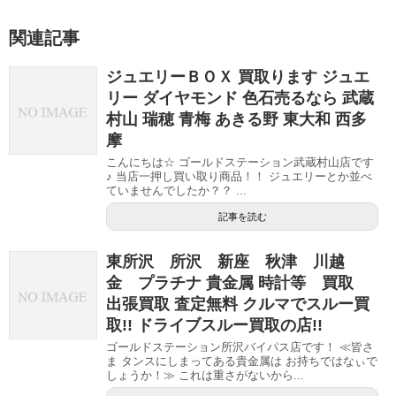
関連記事
ジュエリーＢＯＸ 買取ります ジュエ
リー ダイヤモンド 色石売るなら 武蔵
村山 瑞穂 青梅 あきる野 東大和 西多
摩
こんにちは☆ ゴールドステーション武蔵村山店です
♪ 当店一押し買い取り商品！！ ジュエリーとか並べ
ていませんでしたか？？ ...
記事を読む
東所沢 所沢 新座 秋津 川越
金 プラチナ 貴金属 時計等 買取
出張買取 査定無料 クルマでスルー買
取!! ドライブスルー買取の店!!
ゴールドステーション所沢バイパス店です！ ≪皆さ
ま タンスにしまってある貴金属は お持ちではなぃで
しょうか！≫ これは重さがないから...