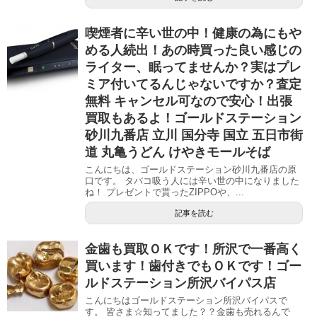
喫煙者に辛い世の中！健康の為にもや
める人続出！あの時買った良い感じの
ライター、眠ってませんか？実はプレ
ミア付いてるんじゃないですか？査定
無料 キャンセル可なので安心！出張
買取もあるよ！ゴールドステーション
砂川九番店 立川 国分寺 国立 五日市街
道 丸亀うどん けやきモールそば
こんにちは、ゴールドステーション砂川九番店の原
口です。 タバコ吸う人には辛い世の中になりました
ね！ プレゼントで貰ったZIPPOや、...
記事を読む
金歯も買取ＯＫです！所沢で一番高く
買います！歯付きでもＯＫです！ゴー
ルドステーション所沢バイパス店
こんにちはゴールドステーション所沢バイパスで
す。 皆さま☆知ってました？？金歯も売れるんで