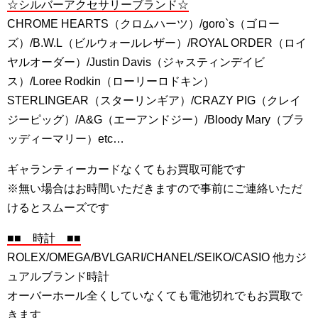
☆シルバーアクセサリーブランド☆
CHROME HEARTS（クロムハーツ）/goro`s（ゴロー
ズ）/B.W.L（ビルウォールレザー）/ROYAL ORDER（ロイ
ヤルオーダー）/Justin Davis（ジャスティンデイビ
ス）/Loree Rodkin（ローリーロドキン）
STERLINGEAR（スターリンギア）/CRAZY PIG（クレイ
ジーピッグ）/A&G（エーアンドジー）/Bloody Mary（ブラ
ッディーマリー）etc…
ギャランティーカードなくてもお買取可能です
※無い場合はお時間いただきますので事前にご連絡いただ
けるとスムーズです
■■ 時計 ■■
ROLEX/OMEGA/BVLGARI/CHANEL/SEIKO/CASIO 他カジ
ュアルブランド時計
オーバーホール全くしていなくても電池切れでもお買取で
きます