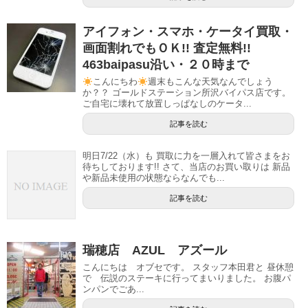
アイフォン・スマホ・ケータイ買取・
画面割れでもＯＫ!! 査定無料!!
463baipasu沿い・２０時まで
こんにちわ
週末もこんな天気なんでしょう
か？？ ゴールドステーション所沢バイパス店です。
ご自宅に壊れて放置しっぱなしのケータ...
記事を読む
明日7/22（水）も 買取に力を一層入れて皆さまをお
待ちしております!! さて、当店のお買い取りは 新品
や新品未使用の状態ならなんでも...
記事を読む
瑞穂店 AZUL アズール
こんにちは オブセです。 スタッフ本田君と 昼休憩
で 伝説のステーキに行ってまいりました。 お腹パ
ンパンでごあ...