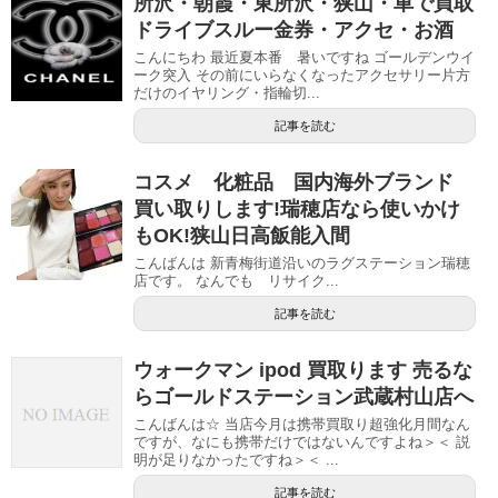
所沢・朝霞・東所沢・狭山・車で買取
ドライブスルー金券・アクセ・お酒
こんにちわ 最近夏本番 暑いですね ゴールデンウイ
ーク突入 その前にいらなくなったアクセサリー片方
だけのイヤリング・指輪切...
記事を読む
コスメ 化粧品 国内海外ブランド
買い取りします!瑞穂店なら使いかけ
もOK!狭山日高飯能入間
こんばんは 新青梅街道沿いのラグステーション瑞穂
店です。 なんでも リサイク...
記事を読む
ウォークマン ipod 買取ります 売るな
らゴールドステーション武蔵村山店へ
こんばんは☆ 当店今月は携帯買取り超強化月間なん
ですが、なにも携帯だけではないんですよね＞＜ 説
明が足りなかったですね＞＜ ...
記事を読む