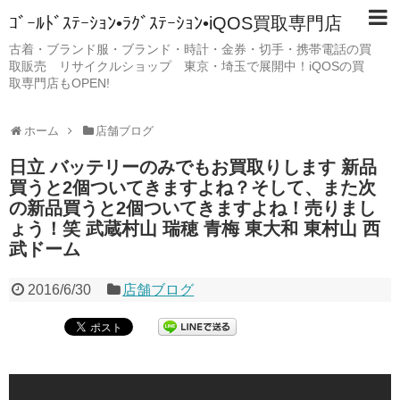
ｺﾞｰﾙﾄﾞｽﾃｰｼｮﾝ•ﾗｸﾞｽﾃｰｼｮﾝ•iQOS買取専門店
古着・ブランド服・ブランド・時計・金券・切手・携帯電話の買
取販売 リサイクルショップ 東京・埼玉で展開中！iQOSの買
取専門店もOPEN!
ホーム
店舗ブログ
日立 バッテリーのみでもお買取りします 新品
買うと2個ついてきますよね？そして、また次
の新品買うと2個ついてきますよね！売りまし
ょう！笑 武蔵村山 瑞穂 青梅 東大和 東村山 西
武ドーム
2016/6/30
店舗ブログ