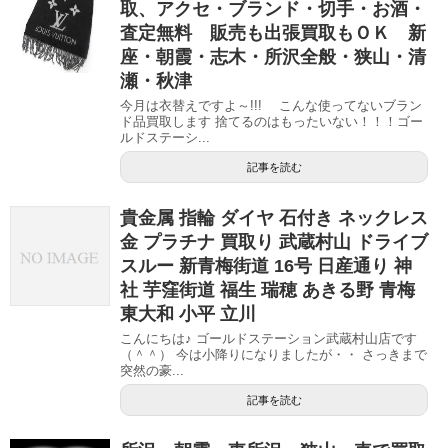
取、アクセ・ブランド・切手・お酒・
査定無料 販売も出張買取もＯＫ 新
座・朝霞・志木・所沢全般・狭山・清
瀬・秋津
今月は衣替えですよ～!!! こんな使ってないブラン
ド品買取します 捨てるのはもったいない！！！ゴー
ルドステーシ...
記事を読む
貴金属 指輪 ダイヤ 石付き ネックレス
金 プラチナ 買取り 武蔵村山 ドライブ
スルー 新青梅街道 16号 日産通り 神
社 芋窪街道 福生 瑞穂 あきる野 青梅
東大和 小平 立川
こんにちは♪ ゴールドステーション武蔵村山店です
（＾＾） 今は小降りになりましたが・・ さっきまで
突然の豪...
記事を読む