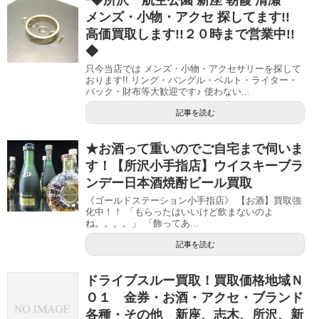
メンズ・小物・アクセ 探してます!!
高価買取します!!２０時まで営業中!!
◆
只今当店では メンズ・小物・アクセサリーを探して
おります!! リング・バングル・ベルト・ライター・
バック・財布等大歓迎です♪ 使わない...
記事を読む
★お酒って重いのでご自宅まで伺いま
す！【所沢小手指店】ウイスキーブラ
ンデー日本酒焼酎ビール買取
《ゴールドステーション小手指店》 【お酒】買取強
化中！！ 「もらったはいいけど飲まないのよ
ね。。。。」 「飾ってあ...
記事を読む
ドライブスルー買取！買取価格地域Ｎ
Ｏ１ 金券・お酒・アクセ・ブランド
各種・その他 新座、志木、所沢、新