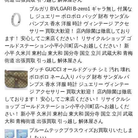
ブルガリ BVLGARI B-zero1 ギャラ無し 付属な
し ジュエリー ボロボロ バッグ 財布 サンダル
パンプス 香水 洋服 時計 ヴィンテージ アクセ
サリー 買取大歓迎！ 店内除菌は徹底しており
ます！ 安心してご来店ください！ リサイクルショップ ゴ
ールドステーション小平小川町店へお越しください！ 新
小平 久米川 東村山 東大和 国分寺 国立 立川 武蔵大和 青梅
街道 出張買取 引っ越し 解体屋さん
グッチ GUCCI オールドグッチ シミ 汚れ 壊れ
ボロボロ ネーム入り バッグ 財布 サンダル パ
ンプス 香水 洋服 時計 ジュエリー ヴィンテー
ジ アクセサリー 買取大歓迎！ 店内除菌は徹底
しております！ 安心してご来店ください！ リサイクルシ
ョップ ゴールドステーション小平小川町店へお越しくだ
さい！ 新小平 久米川 東村山 東大和 国分寺 国立 立川 武蔵
大和 青梅街道 出張買取 引っ越し 解体屋さん
プルームテックプラスウィズお買取りいたしま
した♪♪♪