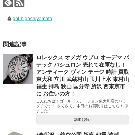
gol-higashiyamato
関連記事
ロレックス オメガ ウブロ オーデマ パ
テック バシュロン 売れて在庫なし！
アンティーク ヴィン テージ 時計 買取
東大和 立川 武蔵村山 玉川上水 東村山
福生 拝島 狭山 国分寺 所沢 西東京市
に お住いの方！
こんにちは！ゴールドステーション東大和店のハラ
グチです！ さてさて、本日のお買取りはこちら！ 来
ました！ ...
記事を読む
*◆所沢 航空公園 新座 朝霞 清瀬