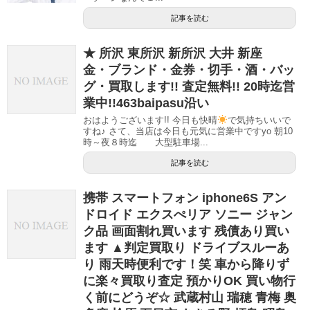
記事を読む
★ 所沢 東所沢 新所沢 大井 新座
金・ブランド・金券・切手・酒・バッ
グ・買取します!! 査定無料!! 20時迄営
業中!!463baipasu沿い
おはようございます!! 今日も快晴
で気持ちいいで
すね♪ さて、当店は今日も元気に営業中ですyo 朝10
時～夜８時迄 大型駐車場...
記事を読む
携帯 スマートフォン iphone6S アン
ドロイド エクスぺリア ソニー ジャン
ク品 画面割れ買います 残債あり買い
ます ▲判定買取り ドライブスルーあ
り 雨天時便利です！笑 車から降りず
に楽々買取り査定 預かりOK 買い物行
く前にどうぞ☆ 武蔵村山 瑞穂 青梅 奥