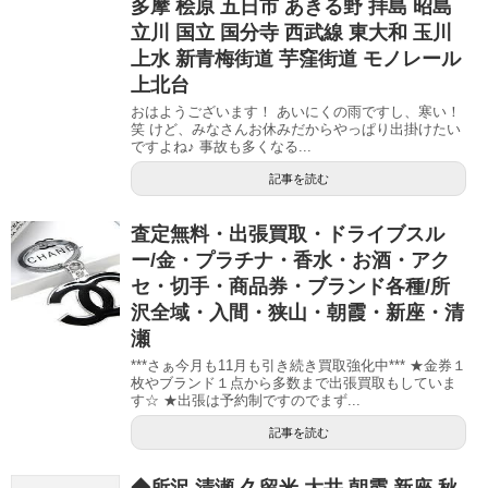
多摩 桧原 五日市 あきる野 拝島 昭島
立川 国立 国分寺 西武線 東大和 玉川
上水 新青梅街道 芋窪街道 モノレール
上北台
おはようございます！ あいにくの雨ですし、寒い！
笑 けど、みなさんお休みだからやっぱり出掛けたい
ですよね♪ 事故も多くなる...
記事を読む
査定無料・出張買取・ドライブスル
ー/金・プラチナ・香水・お酒・アク
セ・切手・商品券・ブランド各種/所
沢全域・入間・狭山・朝霞・新座・清
瀬
***さぁ今月も11月も引き続き買取強化中*** ★金券１
枚やブランド１点から多数まで出張買取もしていま
す☆ ★出張は予約制ですのでまず...
記事を読む
◆所沢 清瀬 久留米 大井 朝霞 新座 秋