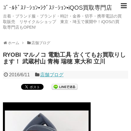
ｺﾞｰﾙﾄﾞｽﾃｰｼｮﾝ•ﾗｸﾞｽﾃｰｼｮﾝ•iQOS買取専門店
古着・ブランド服・ブランド・時計・金券・切手・携帯電話の買
取販売 リサイクルショップ 東京・埼玉で展開中！iQOSの買
取専門店もOPEN!
ホーム
店舗ブログ
RYOBI マルノコ 電動工具 古くてもお買取りし
ます！ 武蔵村山 青梅 瑞穂 東大和 立川
2016/6/11
店舗ブログ