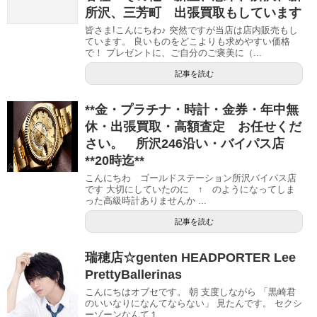
所沢、三芳町 出張買取もしています
皆さま!こんにちわ♪ 突然ですが当店は店内販売もし
ています。 良いものをどこよりも求めやすい価格
で！ プレゼントに、ご自分のご褒美に（...
記事を読む
**金・プラチナ・時計・金券・年中無
休・出張買取・高額査定 お任せくだ
さい。 所沢246沿い・バイパス店
**20時迄**
こんにちわ ゴールドステーション所沢バイパス店
です 大切にしていたのに ↑ のようになってしま
った高級時計ありませんか ...
記事を読む
瑞穂店☆genten HEADPORTER Lee
PrettyBallerinas
こんにちはオブセです。 朝 支度しながら 「黒崎君
のいいなりになんてならない」 見たんです。 セクシ
ーゾーンなんて１...