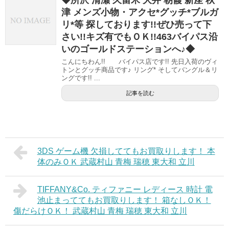
津 メンズ小物・アクセ*グッチ*ブルガ
リ*等 探しております!!ぜひ売って下
さい!!キズ有でもＯＫ!!463バイパス沿
いのゴールドステーションへ♪◆
こんにちわん!! バイパス店です!! 先日入荷のヴィ
トンとグッチ商品です♪ リング* そしてバングル＆リ
ングです!! ...
記事を読む
3DS ゲーム機 欠損しててもお買取りします！ 本
体のみＯＫ 武蔵村山 青梅 瑞穂 東大和 立川
TIFFANY&Co. ティファニー レディース 時計 電
池止まっててもお買取りします！ 箱なしＯＫ！
傷だらけＯＫ！ 武蔵村山 青梅 瑞穂 東大和 立川