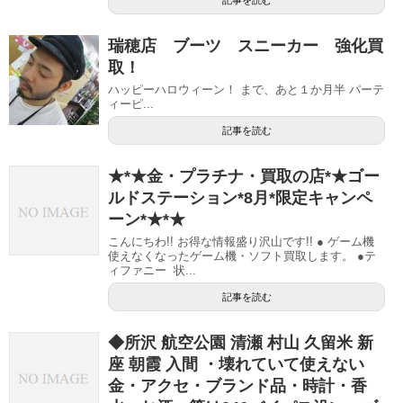
瑞穂店 ブーツ スニーカー 強化買
取！
ハッピーハロウィーン！ まで、あと１か月半 パーテ
ィーピ...
記事を読む
★*★金・プラチナ・買取の店*★ゴー
ルドステーション*8月*限定キャンペ
ーン*★*★
こんにちわ!! お得な情報盛り沢山です!! ● ゲーム機
使えなくなったゲーム機・ソフト買取します。 ●テ
ィファニー 状...
記事を読む
◆所沢 航空公園 清瀬 村山 久留米 新
座 朝霞 入間 ・壊れていて使えない
金・アクセ・ブランド品・時計・香