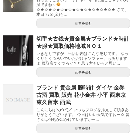
温ですね～
☆★☆★☆★☆★☆★☆★☆★☆★☆★☆★ さて、
本日７/８(金)も...
記事を読む
切手★古銭★貴金属★ブランド★時計
★服★買取価格地域ＮＯ１
いきなりですが、当店店内はこんな感じです。 ゆっ
くりとくつろいでいただけるソファー、もあります
よ 買取店でくつろぐ？と思う方もいると思い...
記事を読む
ブランド 貴金属 腕時計 ダイヤ 金券
古酒 買取 販売 花小金井 小平 西東京
東久留米 西武
こんにちは＼(^o^)／ いつもブログを拝見して頂きあ
りがとうございます。 今日はいい天気ですねー☆ 皆
さんは何処か出かけていますかー...
記事を読む