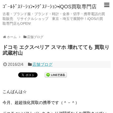
ｺﾞｰﾙﾄﾞｽﾃｰｼｮﾝ•ﾗｸﾞｽﾃｰｼｮﾝ•iQOS買取専門店
古着・ブランド服・ブランド・時計・金券・切手・携帯電話の買
取販売 リサイクルショップ 東京・埼玉で展開中！iQOSの買
取専門店もOPEN!
ホーム
店舗ブログ
ドコモ エクスぺリア スマホ 壊れてても 買取り
武蔵村山
2016/2/4
店舗ブログ
こんばんは☆
今月、超超強化買取の携帯です（＾－＾）