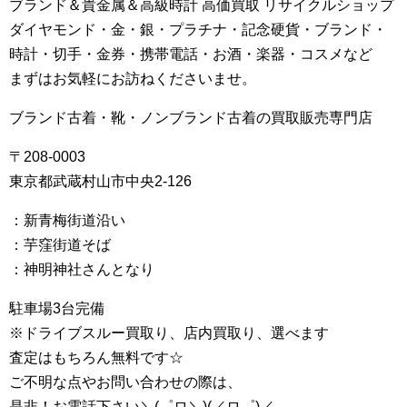
ブランド＆貴金属＆高級時計 高価買取 リサイクルショップ
ダイヤモンド・金・銀・プラチナ・記念硬貨・ブランド・
時計・切手・金券・携帯電話・お酒・楽器・コスメなど
まずはお気軽にお訪ねくださいませ。
ブランド古着・靴・ノンブランド古着の買取販売専門店
〒208-0003
東京都武蔵村山市中央2-126
：新青梅街道沿い
：芋窪街道そば
：神明神社さんとなり
駐車場3台完備
※ドライブスルー買取り、店内買取り、選べます
査定はもちろん無料です☆
ご不明な点やお問い合わせの際は、
是非！お電話下さい＼(゜ロ＼)(／ロ゜)／