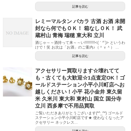
記事を読む
レミーマルタン バカラ 古酒 お酒 未開
封なら何でもＯＫ！ 箱なしＯＫ！ 武
蔵村山 青梅 瑞穂 東大和 立川
酒じゃ～～酒持って来～～い!!!!!!!!!<(｀^´)> というわ
けで！笑 お次は「お酒」のご案内♪（＾ｖ＾） ...
記事を読む
アクセサリー買取ります☆壊れてて
も・古くても大歓迎☆1点査定OK！ゴ
ールドステーション小平小川町店へお
越しください！小平 花小金井 東久留
米 久米川 東大和 東村山 国立 国分寺
立川 西多摩で不用品買取
ご覧いただきありがとうございます(*^_^*) ゴールド
ステーション小平小川町店です★ 使わなくなったア
クセサリー ネックレス...
記事を読む