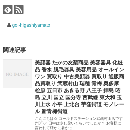
gol-higashiyamato
関連記事
美顔器 たかの友梨商品 美容器具 化粧
品 香水 脱毛器具 美容用品 オールイン
ワン 買取り 中古美顔器 買取り 通販商
品買取り 武蔵村山 瑞穂 青梅 奥多摩
桧原 五日市 あきる野 八王子 拝島 昭
島 立川 国立 国分寺 西武線 東大和 玉
川上水 小平 上北台 芋窪街道 モノレー
ル 新青梅街道
こんにちは☆ ゴールドステーション武蔵村山店です
(^O^)／ 日中は少し暑いくらいでしたか？ お客様に
言われて確かに暑かっ...