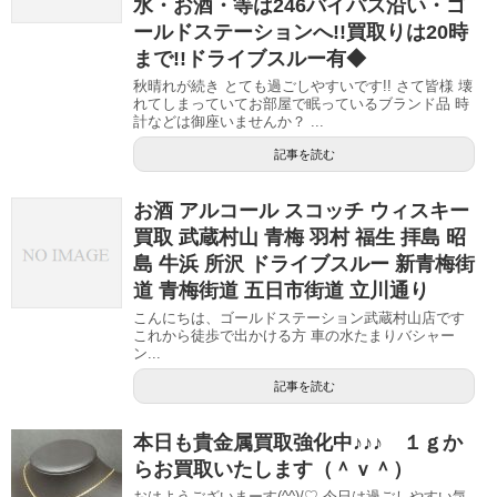
水・お酒・等は246バイパス沿い・ゴ
ールドステーションへ!!買取りは20時
まで!!ドライブスルー有◆
秋晴れが続き とても過ごしやすいです!! さて皆様 壊
れてしまっていてお部屋で眠っているブランド品 時
計などは御座いませんか？ ...
記事を読む
お酒 アルコール スコッチ ウィスキー
買取 武蔵村山 青梅 羽村 福生 拝島 昭
島 牛浜 所沢 ドライブスルー 新青梅街
道 青梅街道 五日市街道 立川通り
こんにちは、ゴールドステーション武蔵村山店です
これから徒歩で出かける方 車の水たまりバシャー
ン...
記事を読む
本日も貴金属買取強化中♪♪♪ １ｇか
らお買取いたします（＾ｖ＾）
おはようございまーす(^^)/♡ 今日は過ごしやすい気