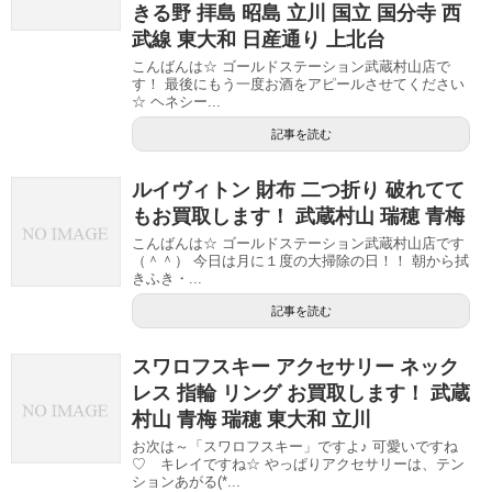
きる野 拝島 昭島 立川 国立 国分寺 西
武線 東大和 日産通り 上北台
こんばんは☆ ゴールドステーション武蔵村山店で
す！ 最後にもう一度お酒をアピールさせてください
☆ ヘネシー...
記事を読む
ルイヴィトン 財布 二つ折り 破れてて
もお買取します！ 武蔵村山 瑞穂 青梅
こんばんは☆ ゴールドステーション武蔵村山店です
（＾＾） 今日は月に１度の大掃除の日！！ 朝から拭
きふき・...
記事を読む
スワロフスキー アクセサリー ネック
レス 指輪 リング お買取します！ 武蔵
村山 青梅 瑞穂 東大和 立川
お次は～「スワロフスキー」ですよ♪ 可愛いですね
♡ キレイですね☆ やっぱりアクセサリーは、テン
ションあがる(*...