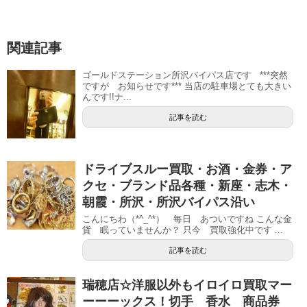
関連記事
ゴールドステーション所沢バイパス店です ***突然
ですが お知らせです*** 当店の駐車場とても大きい
んです!!ナ...
記事を読む
ドライブスルー買取・お酒・金券・ア
クセ・ブランド品各種・新座・志木・
朝霞・所沢・所沢バイパス沿い
こんにちわ（*^_^*） 毎日 あついですね こんな金
貨 眠っていませんか？ 只今 買取強化中です ...
記事を読む
瑞穂店☆洋服以外もイロイロ買取マー
ーーーックス！切手 香水 商品券