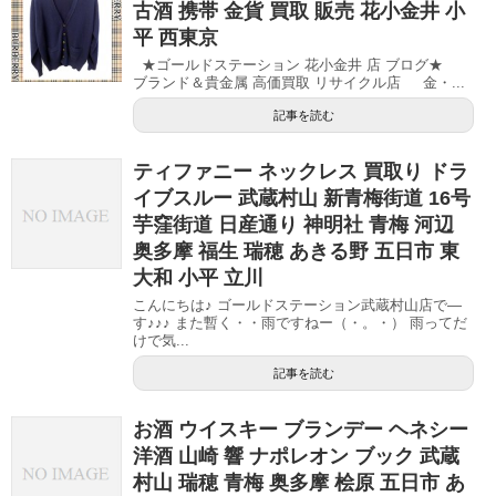
古酒 携帯 金貨 買取 販売 花小金井 小
平 西東京
★ゴールドステーション 花小金井 店 ブログ★
ブランド＆貴金属 高価買取 リサイクル店 金・...
記事を読む
ティファニー ネックレス 買取り ドラ
イブスルー 武蔵村山 新青梅街道 16号
芋窪街道 日産通り 神明社 青梅 河辺
奥多摩 福生 瑞穂 あきる野 五日市 東
大和 小平 立川
こんにちは♪ ゴールドステーション武蔵村山店で―
す♪♪♪ また暫く・・雨ですねー（・。・） 雨ってだ
けで気...
記事を読む
お酒 ウイスキー ブランデー ヘネシー
洋酒 山崎 響 ナポレオン ブック 武蔵
村山 瑞穂 青梅 奥多摩 桧原 五日市 あ