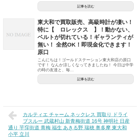
記事を読む
東大和で買取販売、高級時計が凄い！
特に【 ロレックス 】！動かない、
ベルトが切れている！ギャランティが
無い！ 全然OK！即現金化できます！
原口
こんにちは！ゴールドステーション東大和店の原口
です！ なんか涼しくなってきましたね！ 今日は中学
の時の友達と、毎...
記事を読む
カルティエ チャーム ネックレス 買取り ドライ
ブスルー 武蔵村山 新青梅街道 16号 神明社 日産
通り 芋窪街道 青梅 福生 あきる野 瑞穂 奥多摩 東大和
小平 立川