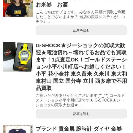
お米券 お酒
こんにちはオブセです。 みなさん洋服の買取ご利用
したことございますか？ 当店の買取システムが コ
チラ↓ ...
記事を読む
G-SHOCK★ジーショックの買取大歓
迎★電池切れ～壊れてるお品でも買取
ます！1点査定OK！ゴールドステーシ
ョン小平小川町店へお越しください！
小平 花小金井 東久留米 久米川 東大和
東村山 国立 国分寺 立川 西多摩で不用
品買取
ご覧いただきありがとうございます(*^_^*) ゴールド
ステーション小平小川町店です★ G-SHOCK★ジー
ショックの買取大歓迎★ ...
記事を読む
ブランド 貴金属 腕時計 ダイヤ 金券