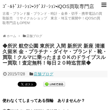
ｺﾞｰﾙﾄﾞｽﾃｰｼｮﾝ•ﾗｸﾞｽﾃｰｼｮﾝ•iQOS買取専門店
古着・ブランド服・ブランド・時計・金券・切手・携帯電話の買
取販売 リサイクルショップ 東京・埼玉で展開中！iQOSの買
取専門店もOPEN!
ホーム
店舗ブログ
◆所沢 航空公園 東所沢 入間 新所沢 新座 清瀬
久留米 金・プラチナ・ダイヤ・ブランド・靴・
買取！クルマに乗ったままＯＫのドライブスル
ー買取！査定無料！毎日２０時迄営業◆
2015/7/28
店舗ブログ
使わなくてしまってある指輪 ありませんか？